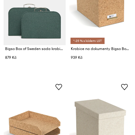
*-25 % s kódem: LST
Bigso Box of Sweden sada krabic na skladování
Krabice na dokumenty Bigso Box of Sweden Johan 18,5 x 35 x 26,5 cm
879 Kč
939 Kč