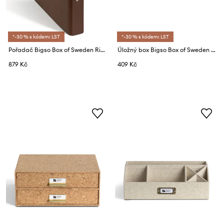
*-30 % s kódem: LST
*-30 % s kódem: LST
Pořadač Bigso Box of Sweden Ringo 5 x 25 x 31,5 cm
Úložný box Bigso Box of Sweden Oskar A4 26 x 35 x 8,5 cm
879 Kč
409 Kč