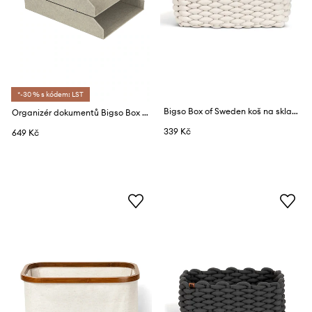
*-30 % s kódem: LST
Bigso Box of Sweden koš na skladování s přídavkem lnu 35 x 25 x 14 cm
Organizér dokumentů Bigso Box of Sweden HAKAN
339 Kč
649 Kč