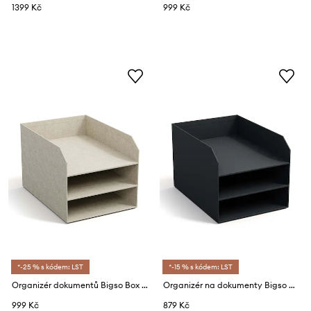
1399 Kč
999 Kč
*-25 % s kódem: LST
*-15 % s kódem: LST
Organizér dokumentů Bigso Box of Sweden Trey
Organizér na dokumenty Bigso Box of Sweden Trey
999 Kč
879 Kč