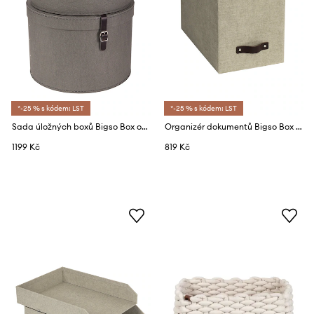
*-25 % s kódem: LST
*-25 % s kódem: LST
Sada úložných boxů Bigso Box of Sweden Rut (2-pack)
Organizér dokumentů Bigso Box of Sweden Johan
1199 Kč
819 Kč