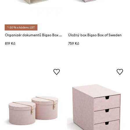
*-30 % s kódem: LST
Organizér dokumentů Bigso Box of Sweden Hakan 23 x 31 x 6 cm 2-pack
Úložný box Bigso Box of Sweden
819 Kč
759 Kč