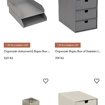
*-30 % s kódem: LST
*-15 % s kódem: LST
Organizér dokumentů Bigso Box of Sweden Hakan (2-pack)
Organizér Bigso Box of Sweden Ingrid
529 Kč
709 Kč