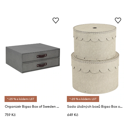
*-25 % s kódem: LST
*-25 % s kódem: LST
Organizér Bigso Box of Sweden Birger
Sada úložných boxů Bigso Box of Sweden Wilma (2-pack)
759 Kč
649 Kč