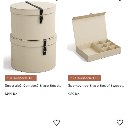
*-15 % s kódem: LST
*-25 % s kódem: LST
Sada úložných boxů Bigso Box of Sweden Rut 2-pack
Šperkovnice Bigso Box of Sweden Jolie
1499 Kč
939 Kč