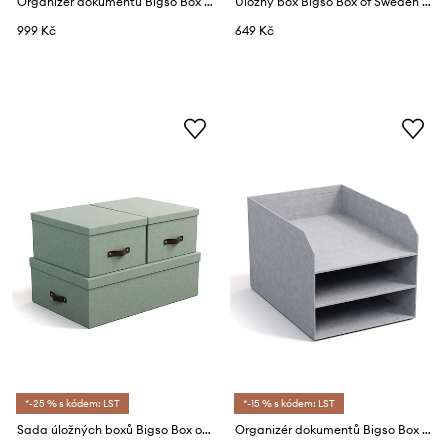
Organizér dokumentů Bigso Box of Sweden Trey
Úložný box Bigso Box of Sweden Katrin
999 Kč
649 Kč
*-25 % s kódem: LST
*-15 % s kódem: LST
Sada úložných boxů Bigso Box of Sweden Inge 3-pack
Organizér dokumentů Bigso Box of Sweden Trey