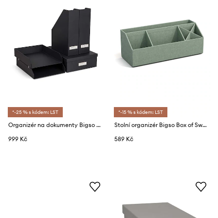
*-25 % s kódem: LST
*-15 % s kódem: LST
Organizér na dokumenty Bigso Box of Sweden Holger
Stolní organizér Bigso Box of Sweden Elisa
999 Kč
589 Kč