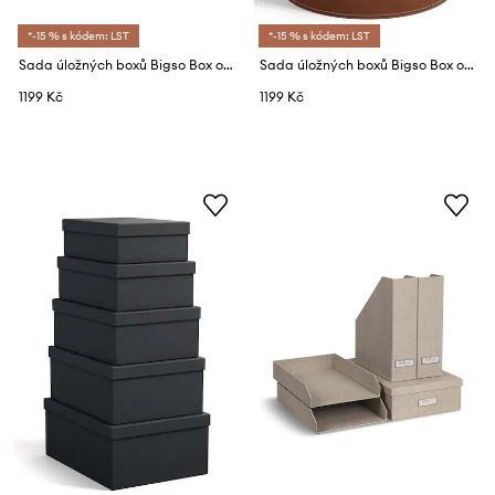
*-15 % s kódem: LST
*-15 % s kódem: LST
Sada úložných boxů Bigso Box of Sweden 3-pack
Sada úložných boxů Bigso Box of Sweden 2-pack
1199 Kč
1199 Kč