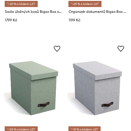
*-30 % s kódem: LST
*-25 % s kódem: LST
Sada úložných boxů Bigso Box of Sweden Joel 5-pack
Organizér dokumentů Bigso Box of Sweden Holger 5-pack
1799 Kč
1199 Kč
*-25 % s kódem: LST
*-15 % s kódem: LST