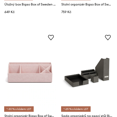
Úložný box Bigso Box of Sweden XL
Stolní organizér Bigso Box of Sweden
649 Kč
759 Kč
*-30 % s kódem: LST
*-25 % s kódem: LST
Stolní organizér Bigso Box of Sweden
Sada organizérů na psací stůl Bigso Box of Sweden