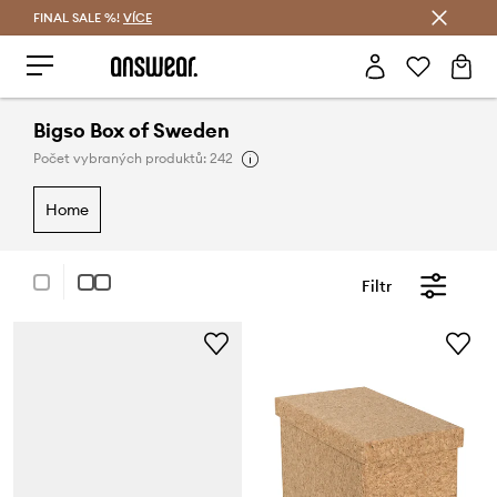
FINAL SALE %!
VÍCE
Ušetřete s Answear Club
Bigso Box of Sweden
Počet vybraných produktů: 242
home
Filtr