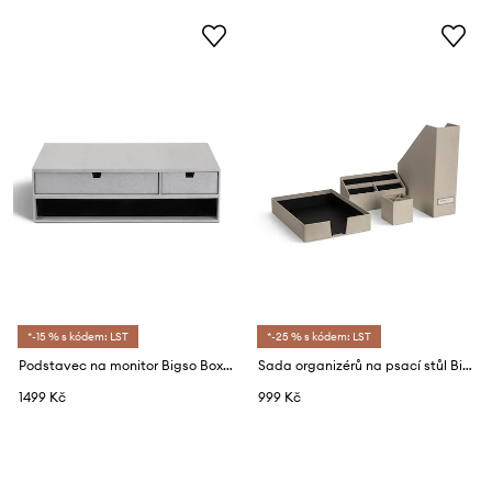
*-15 % s kódem: LST
*-25 % s kódem: LST
Podstavec na monitor Bigso Box of Sweden
Sada organizérů na psací stůl Bigso Box of Sweden
1499 Kč
999 Kč