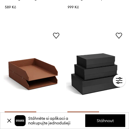
589 Kč
999 Kč
*-15 % s kódem: LST
*-15 % s kódem: LST
Stáhněte si aplikaci a
Stáhnout
Organizér dokumentů Bigso Box of Sweden 2-pack
Sada úložných boxů Bigso Box of Sweden 3-pack
nakupujte jednodušeji