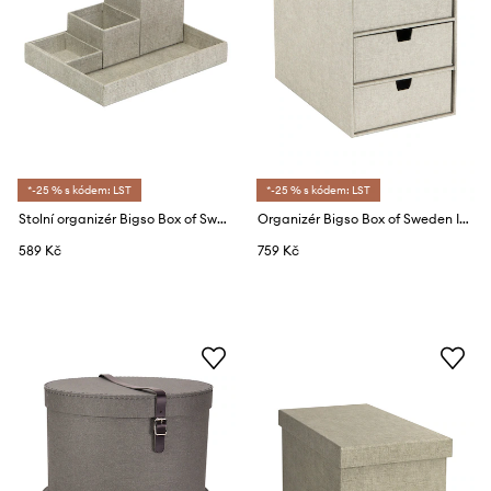
*-25 % s kódem: LST
*-25 % s kódem: LST
Stolní organizér Bigso Box of Sweden Lena
Organizér Bigso Box of Sweden Ingrid
589 Kč
759 Kč