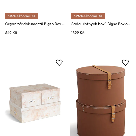
*-15 % s kódem: LST
*-25 % s kódem: LST
Organizér dokumentů Bigso Box of Sweden 2-pack
Sada úložných boxů Bigso Box of Sweden
649 Kč
1399 Kč