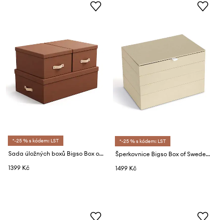
*-25 % s kódem: LST
*-25 % s kódem: LST
Sada úložných boxů Bigso Box of Sweden 3-pack
Šperkovnice Bigso Box of Sweden Precious 4-pack
1399 Kč
1499 Kč