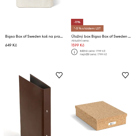
-11%
*-5 % s kódem: LST
Bigso Box of Sweden koš na praní z textilního materiálu 30 x 30 x 30 cm
Úložný box Bigso Box of Sweden Sverker A3 43,5 x 31 x 8,5 cm
Aktuální cena:
649 Kč
1599 Kč
Běžná cena:
1799 Kč
Nejnižší cena:
1799 Kč