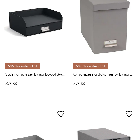
*-25 % s kódem: LST
*-25 % s kódem: LST
Stolní organizér Bigso Box of Sweden Walter
Organizér na dokumenty Bigso Box of Sweden
759 Kč
759 Kč