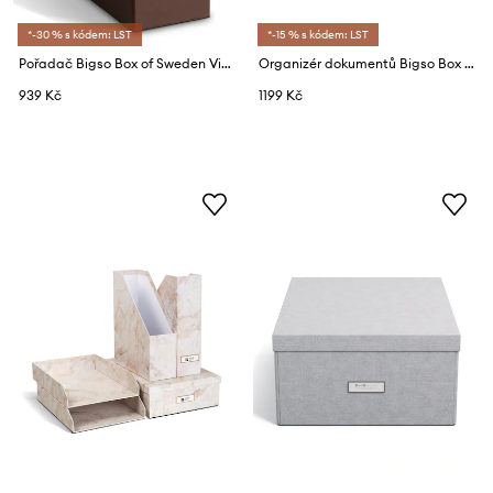
*-30 % s kódem: LST
*-15 % s kódem: LST
Pořadač Bigso Box of Sweden Viktoria 10 x 24,5 x 32 cm
Organizér dokumentů Bigso Box of Sweden 5-pack
939 Kč
1199 Kč