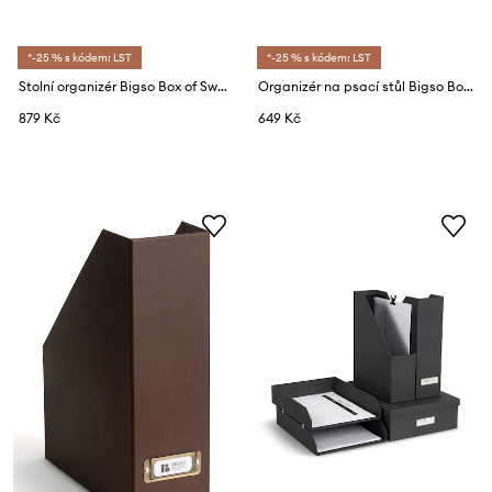
*-25 % s kódem: LST
*-25 % s kódem: LST
Stolní organizér Bigso Box of Sweden Birger 33 x 25,5 x 14,5 cm
Organizér na psací stůl Bigso Box of Sweden Elisa 33 x 12,5 x 12,5 cm
879 Kč
649 Kč