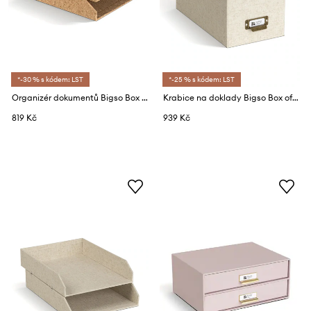
*-30 % s kódem: LST
*-25 % s kódem: LST
Organizér dokumentů Bigso Box of Sweden Hakan 23 x 31 x 6 cm 2-pack
Krabice na doklady Bigso Box of Sweden Johan 18,5 x 35 x 27 cm
819 Kč
939 Kč