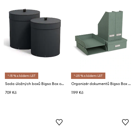
*-15 % s kódem: LST
*-25 % s kódem: LST
Sada úložných boxů Bigso Box of Sweden Anton 2-pack
Organizér dokumentů Bigso Box of Sweden Holger 5-pack
709 Kč
1199 Kč