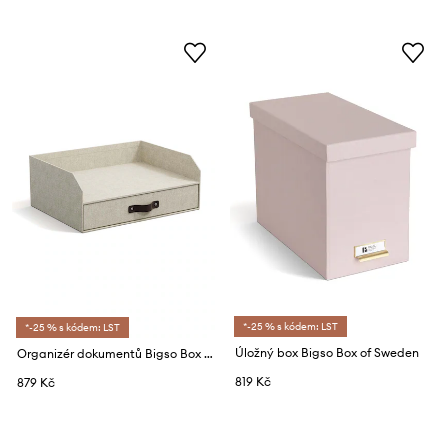
*-25 % s kódem: LST
*-25 % s kódem: LST
Úložný box Bigso Box of Sweden
Organizér dokumentů Bigso Box of Sweden Walter
819 Kč
879 Kč