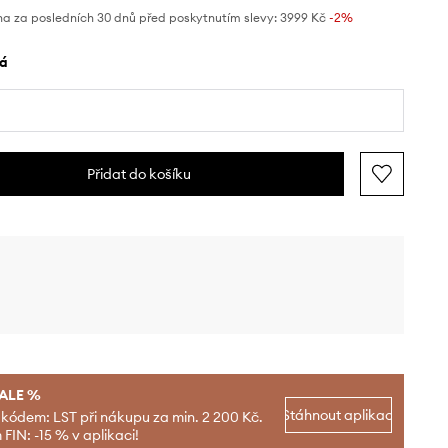
na za posledních 30 dnů před poskytnutím slevy:
3999 Kč
 -2%
lá
Přidat do košíku
SALE %
Stáhnout aplikaci
 kódem: LST při nákupu za min. 2 200 Kč.
FIN: -15 % v aplikaci!