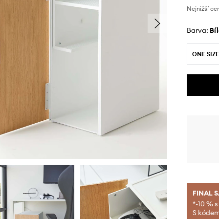
Nejnižší ce
Barva:
bí
ONE SIZE
FINAL 
*-10 % s
S kódem 