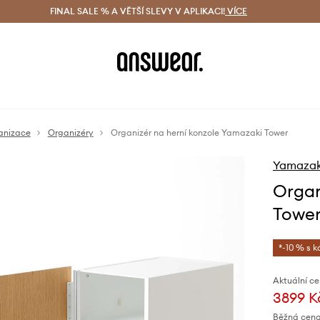
ácení zdarma (od 1800 Kč)
FINAL SALE % A VĚTŠÍ SLEVY V APLIKACI!
Doručení i do 24 h
VÍCE
Ušetřete s 
anizace
Organizéry
Organizér na herní konzole Yamazaki Tower
Yamazak
Organ
Towe
*-10 % s 
Aktuální ce
3899 K
Běžná cena