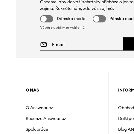
Chceme, aby do vaší schránky přicházelo jen to
zajímá. Řekněte nám, zda vás zajímá:
Dámská móda
Pánská mó
Výběr nabídky je volitelný.
O NÁS
INFOR
O Answear.cz
Obchod
Recenze Answear.cz
Další p
Spolupráce
Blog A