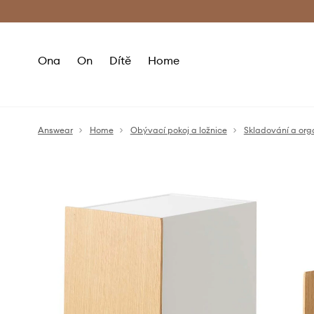
Premium Fashion Benefits
Doručení a vr
Ona
On
Dítě
Home
Answear
Home
Obývací pokoj a ložnice
Skladování a org