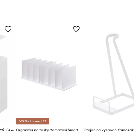
*-15 % s kódem: LST
Yamazaki organizér na skladování z plastu 9,6 x 6,6 x 10,8 cm
Organizér na tašky Yamazaki Smart Bag 2-pack
Stojan na vysavač Yamazaki