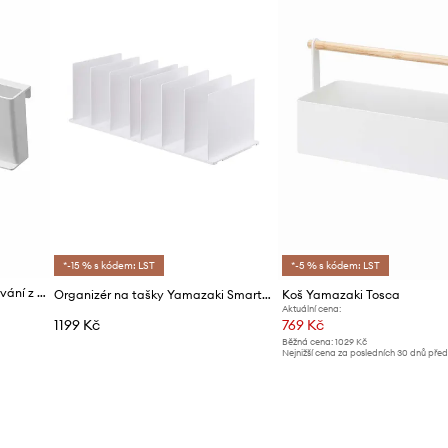
*-15 % s kódem: LST
*-5 % s kódem: LST
Yamazaki organizér na skladování z plastu 22 x 4,3 x 8 cm
Organizér na tašky Yamazaki Smart Bag 2-pack
Koš Yamazaki Tosca
Aktuální cena:
1199 Kč
769 Kč
Běžná cena:
1029 Kč
Nejnižší cena za posledních 30 dnů pře
slevy:
799 Kč