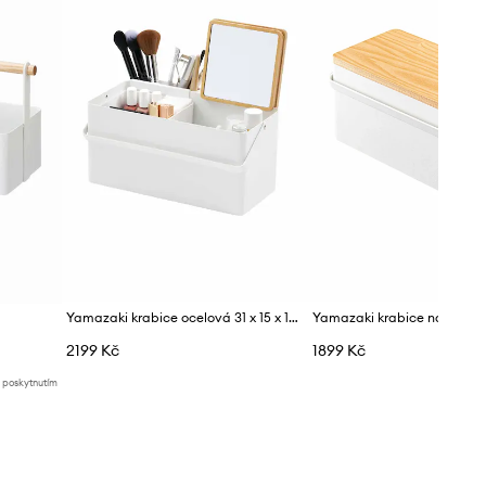
Yamazaki krabice ocelová 31 x 15 x 15,7 cm
2199 Kč
1899 Kč
d poskytnutím