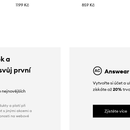
1199 Kč
859 Kč
ek a
svůj první
Answear
Vytvořte si účet a
získáte až
20%
trva
o nejnovějších
ukty a platí při
t s jinými akcemi a
Zjistěte více
obnosti na webové