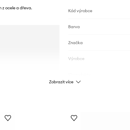
 z ocele a dřeva.
Kód výrobce
Barva
Značka
Výrobce
ID produktu
Zobrazit více