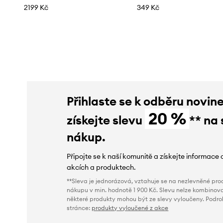
2199 Kč
349 Kč
Přihlaste se k odběru novin
20 %
získejte slevu
** na 
nákup.
Připojte se k naší komunitě a získejte informace 
akcích a produktech.
**Sleva je jednorázová, vztahuje se na nezlevněné prod
nákupu v min. hodnotě 1 900 Kč. Slevu nelze kombinova
některé produkty mohou být ze slevy vyloučeny. Podr
stránce:
produkty vyloučené z akce