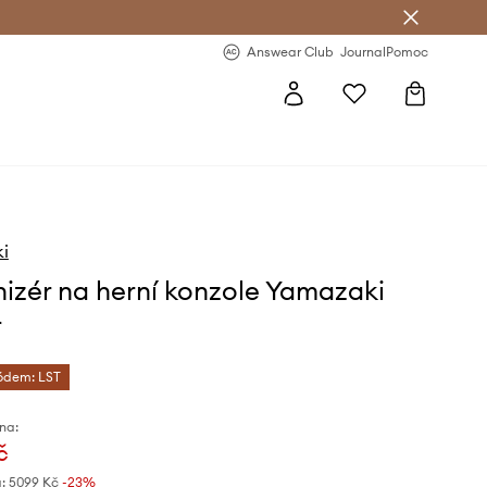
Answear Club
- 20 % na první objednávku
Answear Club
Journal
Pomoc
i
izér na herní konzole Yamazaki
r
kódem: LST
na:
č
:
5099 Kč
-23%