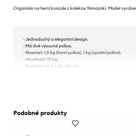
Organizér na herní konzole z kolekce Yamazaki. Model vyroben
- Jednoduchý a elegantní design.
- Má dvě výsuvné police.
- Nosnost: 1,5 kg (horní police), 1 kg (spodní police).
- Hmotnost: 10 kg.
- Rozměry: 36,5 x 25 x 60 cm.
Podobné produkty