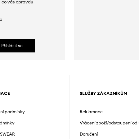
, co vás opravdu
da
Přihlásit se
MACE
SLUŽBY ZÁKAZNÍKŮM
ní podmínky
Reklamace
odmínky
Vrácení zboží/odstoupení od
NSWEAR
Doručení