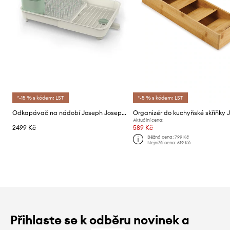
*-15 % s kódem: LST
*-5 % s kódem: LST
Odkapávač na nádobí Joseph Joseph Extend™
Aktuální cena:
2499 Kč
589 Kč
Běžná cena:
799 Kč
Nejnižší cena:
619 Kč
Přihlaste se k odběru novinek a