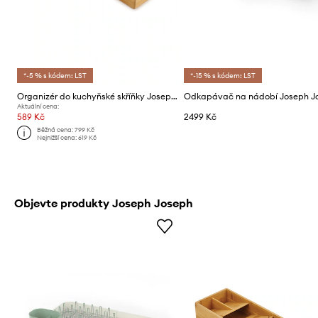
*-5 % s kódem: LST
*-15 % s kódem: LST
Organizér do kuchyňské skříňky Joseph Joseph Drawerstore
Aktuální cena:
589 Kč
2499 Kč
Běžná cena:
799 Kč
Nejnižší cena:
619 Kč
Objevte produkty Joseph Joseph