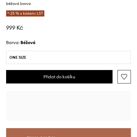
béžová barva
*-25 % s kódem: LST
999 Kč
Barva:
béžová
ONE SIZE
Přidat do košíku