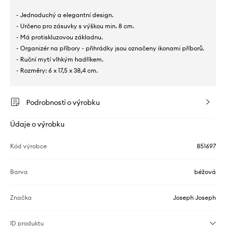
- Jednoduchý a elegantní design.
- Určeno pro zásuvky s výškou min. 8 cm.
- Má protiskluzovou základnu.
- Organizér na příbory - přihrádky jsou označeny ikonami příborů.
- Ruční mytí vlhkým hadříkem.
- Rozměry: 6 x 17,5 x 38,4 cm.
Podrobnosti o výrobku
Údaje o výrobku
Kód výrobce
851697
Barva
béžová
Značka
Joseph Joseph
ID produktu