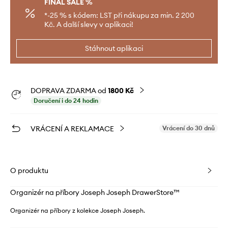
FINAL SALE %
*-25 % s kódem: LST při nákupu za min. 2 200
Kč. A další slevy v aplikaci!
Stáhnout aplikaci
DOPRAVA ZDARMA od
1800 Kč
Doručení i do 24 hodin
VRÁCENÍ A REKLAMACE
Vrácení do 30 dnů
O produktu
Organizér na příbory Joseph Joseph DrawerStore™
Organizér na příbory z kolekce Joseph Joseph.