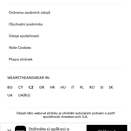
Ochrana osobních údajů
Obchodní podmínky
Údaje společnosti
Vaše Cookies
Mapa stránek
WEARETHEANSWEAR IN:
BG
CY
CZ
GR
HR
HU
IT
PL
RO
SI
SK
UA
UA(RU)
Obsah této webové stránky je chráněn autorským právem a patří
společnosti Answear.com S.A.
Stáhněte si aplikaci a