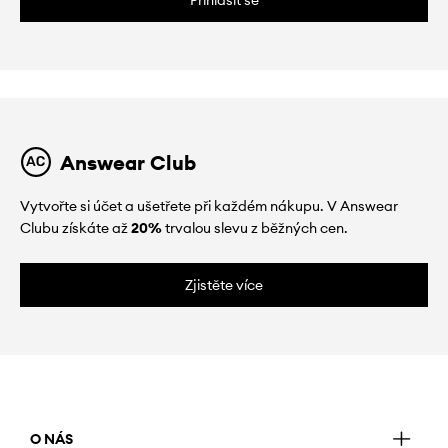
Answear Club
Vytvořte si účet a ušetřete při každém nákupu. V Answear
Clubu získáte až
20%
trvalou slevu z běžných cen.
Zjistěte více
O NÁS