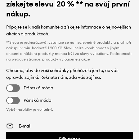
získejte slevu
20 %
** na svůj první
nákup.
Připojte se k naší komunitě a získejte informace o nejnovějších
akcích a produktech.
**Sleva je jednorázová, vztahuje se na nezlevněné produkty a platí při
nákupu v min. hodnotě 1 900 Kč. Slevu nelze kombinovat s jinými
akcemi a některé produkty mohou být ze slevy vyloučeny. Podrobnosti
na webové stránce:
produkty vyloučené z akce
Chceme, aby do vaší schránky přicházelo jen to, co vás
opravdu zajímá. Řekněte nám, zda vás zajímá:
Dámská móda
Pánská móda
Výběr nabídky je volitelný.
Přihlásit se