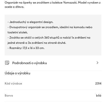
Organizér na šperky se zrcátkem z kolekce Yamazaki. Model vyroben z
ocele a dřeva.
- Jednoduchý a elegantní design.
- Dvoupatrový organizér se zrcadlem, ideální na komodu nebo
toaletní stolek.
- Zrcátko se otáčí o celých 360 stupňů a nabízí 1x zvětšení na
jedné straně a 3x zvětšení na straně druhé.
- Rozměry: 17,5 x 16 x 33 cm.
Podrobnosti o výrobku
Údaje o výrobku
Kód výrobce
2314
Barva
bílá