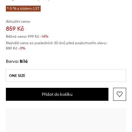
*-5 % s kódem: LST
Aktuální cena:
859 Kč
Běžná cena:
999 Kč
-14%
Nejnižší cena za posledních 30 dnů před poskytnutím slevy:
889 Kč
 -3%
Barva:
bílá
ONE SIZE
Přidat do košíku