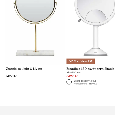
*-10 % s kódem: LST
Zrcadélko Light & Living
Aktuální cena:
1499 Kč
8499 Kč
Běžná cena:
9990 Kč
Nejnižší cena:
8899 Kč