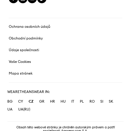
Ochrana osobních údajů
Obchodní podmínky
Údaje společnosti
Vaše Cookies
Mapa stránek
WEARETHEANSWEAR IN:
BG
CY
CZ
GR
HR
HU
IT
PL
RO
SI
SK
UA
UA(RU)
Obsah této webové stránky je chráněn autorským právem a patří
společnosti Answear.com S.A.