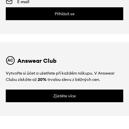
Přihlásit se
Answear Club
Vytvořte si účet a ušetřete při každém nákupu. V Answear
Clubu získáte až
20%
trvalou slevu z běžných cen.
Zjistěte více