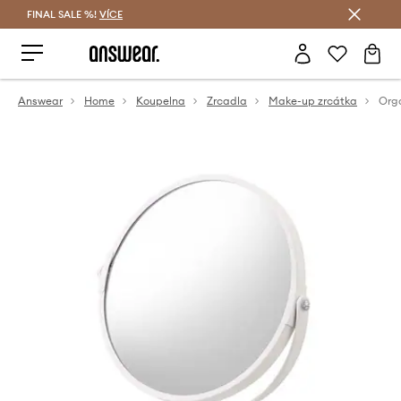
FINAL SALE %!
VÍCE
Ušetřete s Answear Club
Answear
Home
Koupelna
Zrcadla
Make-up zrcátka