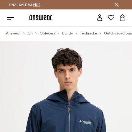
FINAL SALE %!
VÍCE
Ušetřete s Answear Club
Answear
On
Oblečení
Bundy
Technické