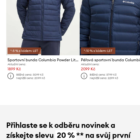
*-5 % s kódem: LST
*-10 % s kódem: LST
Sportovní bunda Columbia Powder Lite II
Aktuální cena:
Aktuální cena:
1899 Kč
2099 Kč
Běžná cena:
3099 Kč
Běžná cena:
3799 Kč
Nejnižší cena:
2099 Kč
Nejnižší cena:
2299 Kč
Přihlaste se k odběru novinek a
získejte slevu
20 %
** na svůj první