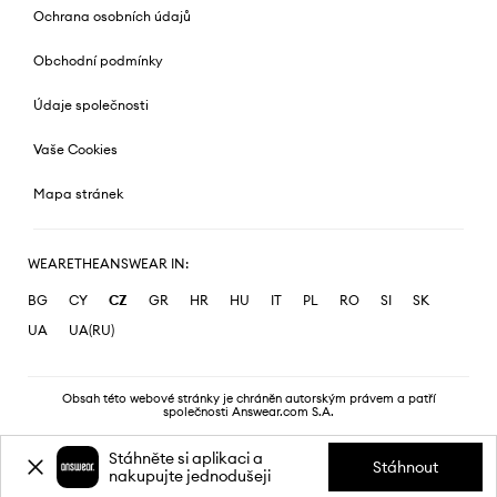
Ochrana osobních údajů
Obchodní podmínky
Údaje společnosti
Vaše Cookies
Mapa stránek
WEARETHEANSWEAR IN:
BG
CY
CZ
GR
HR
HU
IT
PL
RO
SI
SK
UA
UA(RU)
Obsah této webové stránky je chráněn autorským právem a patří
společnosti Answear.com S.A.
Stáhněte si aplikaci a
Stáhnout
nakupujte jednodušeji