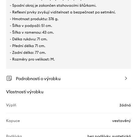
- Spodní okraj je zakončen stahovacími šňůrkami.
- Reflexní prvky zvyšují viditelnost a bezpečnost po setmění.
- Hmotnost produktu: 376 g.
- Šířka v podpaží: 51 cm.
- Šířka v ramenou: 43 cm.
- Délka rukávu: 71 cm.
- Přední délka 71 cm.
- Zadní délka: 77 cm.
- Rozměry pro velikost: M.
Podrobnosti o výrobku
Vlastnosti výrobku
Výplň
žádná
Kapuce
vestavěný
Podšívka
bez podšívky, syntetická