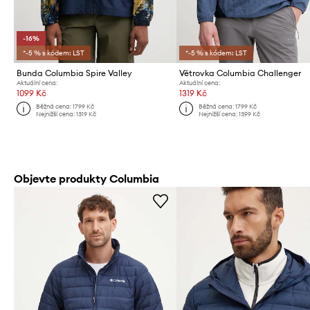
-16%
*-5 % s kódem: LST
*-5 % s kódem: LST
Bunda Columbia Spire Valley
Větrovka Columbia Challenger
Aktuální cena:
Aktuální cena:
1099 Kč
1319 Kč
Běžná cena:
1799 Kč
Běžná cena:
1799 Kč
Nejnižší cena:
1319 Kč
Nejnižší cena:
1399 Kč
Objevte produkty Columbia