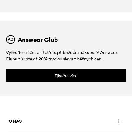
Answear Club
Vytvořte si účet a ušetřete při každém nákupu. V Answear
Clubu získáte až
20%
trvalou slevu z běžných cen.
Zjistěte více
O NÁS