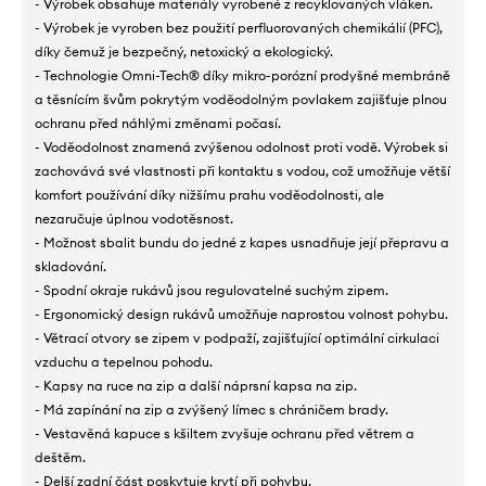
- Výrobek obsahuje materiály vyrobené z recyklovaných vláken.
- Výrobek je vyroben bez použití perfluorovaných chemikálií (PFC),
díky čemuž je bezpečný, netoxický a ekologický.
- Technologie Omni-Tech® díky mikro-porózní prodyšné membráně
a těsnícím švům pokrytým voděodolným povlakem zajišťuje plnou
ochranu před náhlými změnami počasí.
- Voděodolnost znamená zvýšenou odolnost proti vodě. Výrobek si
zachovává své vlastnosti při kontaktu s vodou, což umožňuje větší
komfort používání díky nižšímu prahu voděodolnosti, ale
nezaručuje úplnou vodotěsnost.
- Možnost sbalit bundu do jedné z kapes usnadňuje její přepravu a
skladování.
- Spodní okraje rukávů jsou regulovatelné suchým zipem.
- Ergonomický design rukávů umožňuje naprostou volnost pohybu.
- Větrací otvory se zipem v podpaží, zajišťující optimální cirkulaci
vzduchu a tepelnou pohodu.
- Kapsy na ruce na zip a další náprsní kapsa na zip.
- Má zapínání na zip a zvýšený límec s chráničem brady.
- Vestavěná kapuce s kšiltem zvyšuje ochranu před větrem a
deštěm.
- Delší zadní část poskytuje krytí při pohybu.