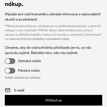
nákup.
Připojte se k naší komunitě a získejte informace o nejnovějších
akcích a produktech.
**Sleva je jednorázová, vztahuje se na nezlevněné produkty a platí při
nákupu v min. hodnotě 1 900 Kč. Slevu nelze kombinovat s jinými
akcemi a některé produkty mohou být ze slevy vyloučeny. Podrobnosti
na webové stránce:
produkty vyloučené z akce
Chceme, aby do vaší schránky přicházelo jen to, co vás
opravdu zajímá. Řekněte nám, zda vás zajímá:
Dámská móda
Pánská móda
Výběr nabídky je volitelný.
Přihlásit se