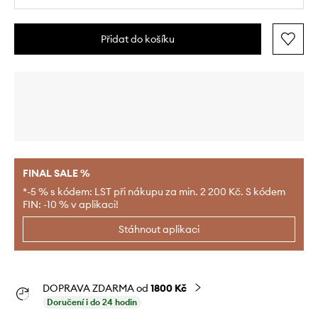
Přidat do košíku
FINAL SALE %
*-5 % s kódem: LST při nákupu za min. 2 200 Kč. S kódem
FIN: -10 % v aplikaci!
Stáhnout aplikaci
DOPRAVA ZDARMA od
1800 Kč
Doručení i do 24 hodin