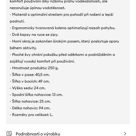
komfort používání díky nižšímu prahu voděodolnosti, ale
nezaručuje úplnou vodotěsnost.
- Materiál s optimální strečem pro pohodlí při nošení a lepší
padnutí.
- Ergonomicky tvarovaná kolena optimalizují rozsah pohybu.
- Dvě kapsy na ruce se zipy.
- Horní okraj je zakončen širokým pasem, který poskytuje oporu
během aktivity.
- Ploché švy chrání pokožku před oděrkami a podrážděním a
zajišťují vysoký komfort při používání.
- Hmotnost produktu: 250 g.
- Šířka v pase: 40,5 cm.
- Šířka v bocích: 49 cm.
- Výška sedu: 24 cm.
- Spodní šířka nohavice: 13 cm.
- Šířka nohavice: 25 cm.
- Délka nohavic: 94 cm.
- Rozměry pro velikost: L.
Podrobnosti o výrobku