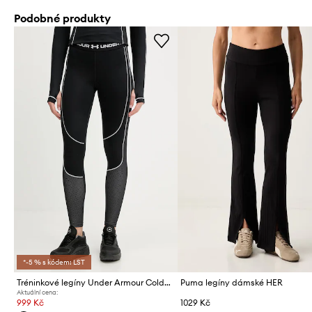
Podobné produkty
*-5 % s kódem: LST
Tréninkové legíny Under Armour ColdGear
Puma legíny dámské HER
Aktuální cena:
999 Kč
1029 Kč