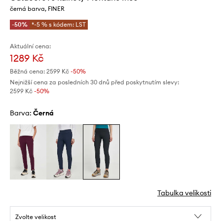
černá barva, FINER
-50%
*-5 % s kódem: LST
Aktuální cena:
1289 Kč
Běžná cena:
2599 Kč
-50%
Nejnižší cena za posledních 30 dnů před poskytnutím slevy:
2599 Kč
 -50%
Barva:
černá
Tabulka velikosti
Zvolte velikost