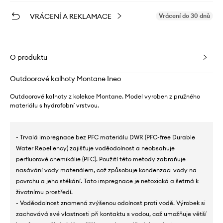
VRÁCENÍ A REKLAMACE
Vrácení do 30 dnů
O produktu
Outdoorové kalhoty Montane Ineo
Outdoorové kalhoty z kolekce Montane. Model vyroben z pružného
materiálu s hydrofobní vrstvou.
- Trvalá impregnace bez PFC materiálu DWR (PFC-free Durable
Water Repellency) zajišťuje voděodolnost a neobsahuje
perfluorové chemikálie (PFC). Použití této metody zabraňuje
nasávání vody materiálem, což způsobuje kondenzaci vody na
povrchu a jeho stékání. Tato impregnace je netoxická a šetrná k
životnímu prostředí.
- Voděodolnost znamená zvýšenou odolnost proti vodě. Výrobek si
zachovává své vlastnosti při kontaktu s vodou, což umožňuje větší