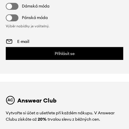
Dámská móda
Pánská móda
Výběr nabídky je volitelný.
Přihlásit se
Answear Club
Vytvořte si účet a ušetřete při každém nákupu. V Answear
Clubu získáte až
20%
trvalou slevu z běžných cen.