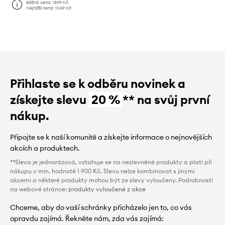
Běžná cena:
1599 Kč
Nejnižší cena:
1069 Kč
Přihlaste se k odběru novinek a
získejte slevu
20 %
** na svůj první
nákup.
Připojte se k naší komunitě a získejte informace o nejnovějších
akcích a produktech.
**Sleva je jednorázová, vztahuje se na nezlevněné produkty a platí při
nákupu v min. hodnotě 1 900 Kč. Slevu nelze kombinovat s jinými
akcemi a některé produkty mohou být ze slevy vyloučeny. Podrobnosti
na webové stránce:
produkty vyloučené z akce
Chceme, aby do vaší schránky přicházelo jen to, co vás
opravdu zajímá. Řekněte nám, zda vás zajímá: