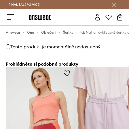
FINAL SALE %!
VÍCE
Ušetřete s Answear Club
Answear
Ona
Oblečení
Šortky
Tento produkt je momentálně nedostupný
Prohlédněte si podobné produkty