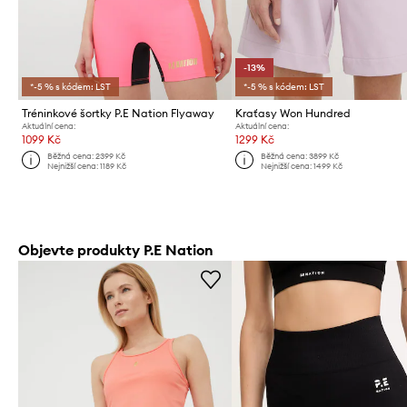
-13%
*-5 % s kódem: LST
*-5 % s kódem: LST
Tréninkové šortky P.E Nation Flyaway
Kraťasy Won Hundred
Aktuální cena:
Aktuální cena:
1099 Kč
1299 Kč
Běžná cena:
2399 Kč
Běžná cena:
3899 Kč
Nejnižší cena:
1189 Kč
Nejnižší cena:
1499 Kč
Objevte produkty P.E Nation