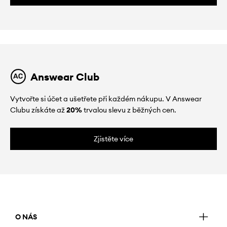
Answear Club
Vytvořte si účet a ušetřete při každém nákupu. V Answear
Clubu získáte až
20%
trvalou slevu z běžných cen.
Zjistěte více
O NÁS