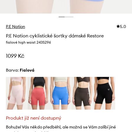
P.E Nation
5.0
P.E Nation cyklistické šortky dámské Restore
fialové high waist 243S296
1099 Kč
Barva:
fialová
Produkt již není dostupný
Bohužel Vás někdo předběhl, ale možná se Vám zalíbí jiné