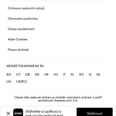
Ochrana osobních údajů
Obchodní podmínky
Údaje společnosti
Vaše Cookies
Mapa stránek
WEARETHEANSWEAR IN:
BG
CY
CZ
GR
HR
HU
IT
PL
RO
SI
SK
UA
UA(RU)
Obsah této webové stránky je chráněn autorským právem a patří
společnosti Answear.com S.A.
Stáhněte si aplikaci a
Stáhnout
nakupujte jednodušeji