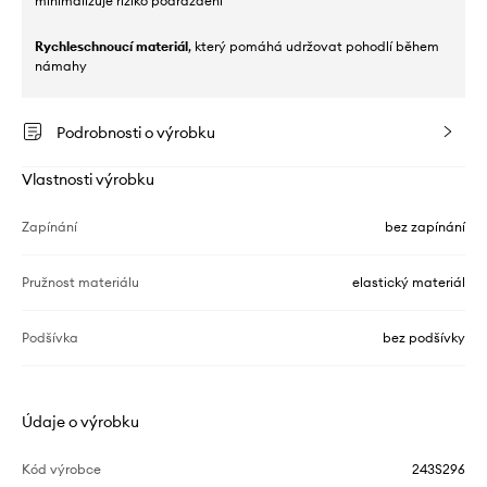
minimalizuje riziko podráždění
Rychleschnoucí materiál
, který pomáhá udržovat pohodlí během
námahy
Podrobnosti o výrobku
Vlastnosti výrobku
Zapínání
bez zapínání
Pružnost materiálu
elastický materiál
Podšívka
bez podšívky
Údaje o výrobku
Kód výrobce
243S296