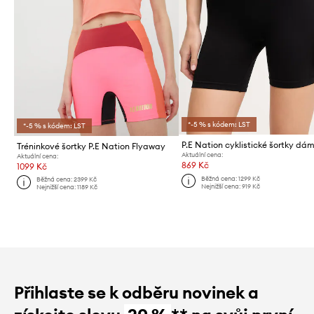
*-5 % s kódem: LST
*-5 % s kódem: LST
Tréninkové šortky P.E Nation Flyaway
Aktuální cena:
Aktuální cena:
869 Kč
1099 Kč
Běžná cena:
1299 Kč
Běžná cena:
2399 Kč
Nejnižší cena:
919 Kč
Nejnižší cena:
1189 Kč
Přihlaste se k odběru novinek a