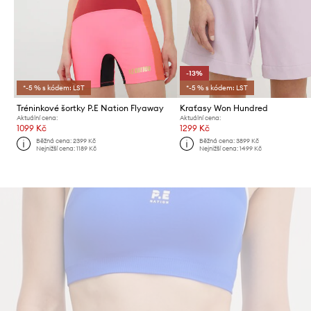
-13%
*-5 % s kódem: LST
*-5 % s kódem: LST
Tréninkové šortky P.E Nation Flyaway
Kraťasy Won Hundred
Aktuální cena:
Aktuální cena:
1099 Kč
1299 Kč
Běžná cena:
2399 Kč
Běžná cena:
3899 Kč
Nejnižší cena:
1189 Kč
Nejnižší cena:
1499 Kč