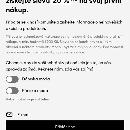
získejte slevu
20 %
** na svůj první
nákup.
Připojte se k naší komunitě a získejte informace o nejnovějších
akcích a produktech.
**Sleva je jednorázová, vztahuje se na nezlevněné produkty a platí při
nákupu v min. hodnotě 1 900 Kč. Slevu nelze kombinovat s jinými
akcemi a některé produkty mohou být ze slevy vyloučeny. Podrobnosti
na webové stránce:
produkty vyloučené z akce
Chceme, aby do vaší schránky přicházelo jen to, co vás
opravdu zajímá. Řekněte nám, zda vás zajímá:
Dámská móda
Pánská móda
Výběr nabídky je volitelný.
Přihlásit se