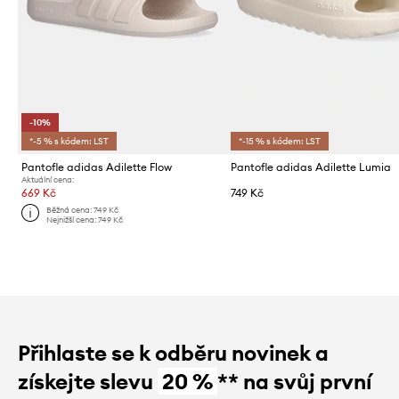
-10%
*-5 % s kódem: LST
*-15 % s kódem: LST
Pantofle adidas Adilette Flow
Pantofle adidas Adilette Lumia
Aktuální cena:
669 Kč
749 Kč
Běžná cena:
749 Kč
Nejnižší cena:
749 Kč
Přihlaste se k odběru novinek a
získejte slevu
20 %
** na svůj první