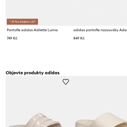
*-15 % s kódem: LST
Pantofle adidas Adilette Lumia
749 Kč
849 Kč
Objevte produkty adidas