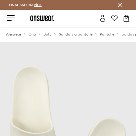
FINAL SALE %!
VÍCE
Ušetřete s Answear Club
Answear
Ona
Boty
Sandály a pantofle
Pantofle
adidas 