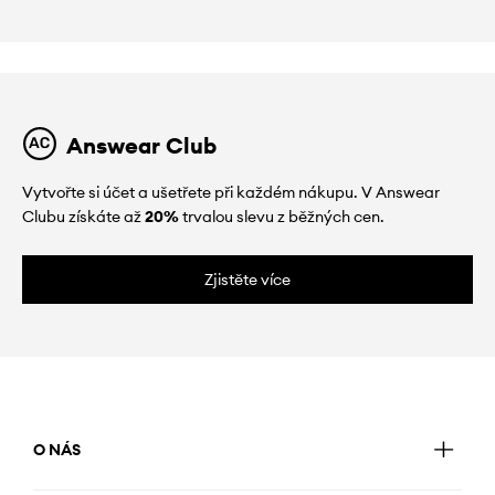
Answear Club
Vytvořte si účet a ušetřete při každém nákupu. V Answear
Clubu získáte až
20%
trvalou slevu z běžných cen.
Zjistěte více
O NÁS