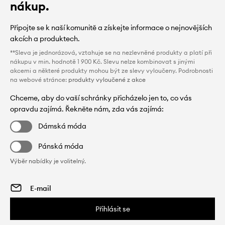
nákup.
Připojte se k naší komunitě a získejte informace o nejnovějších
akcích a produktech.
**Sleva je jednorázová, vztahuje se na nezlevněné produkty a platí při
nákupu v min. hodnotě 1 900 Kč. Slevu nelze kombinovat s jinými
akcemi a některé produkty mohou být ze slevy vyloučeny. Podrobnosti
na webové stránce:
produkty vyloučené z akce
Chceme, aby do vaší schránky přicházelo jen to, co vás
opravdu zajímá. Řekněte nám, zda vás zajímá:
Dámská móda
Pánská móda
Výběr nabídky je volitelný.
Přihlásit se