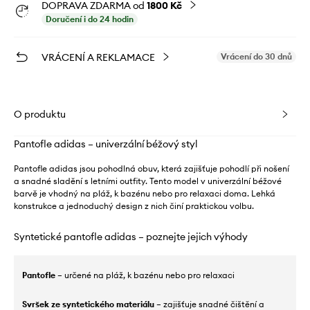
DOPRAVA ZDARMA od
1800 Kč
Doručení i do 24 hodin
VRÁCENÍ A REKLAMACE
Vrácení do 30 dnů
O produktu
Pantofle adidas – univerzální béžový styl
Pantofle adidas jsou pohodlná obuv, která zajišťuje pohodlí při nošení
a snadné sladění s letními outfity. Tento model v univerzální béžové
barvě je vhodný na pláž, k bazénu nebo pro relaxaci doma. Lehká
konstrukce a jednoduchý design z nich činí praktickou volbu.
Syntetické pantofle adidas – poznejte jejich výhody
Pantofle
– určené na pláž, k bazénu nebo pro relaxaci
Svršek ze syntetického materiálu
– zajišťuje snadné čištění a