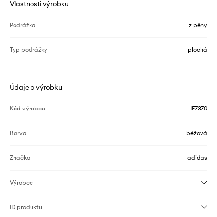
Vlastnosti výrobku
Podrážka
z pěny
Typ podrážky
plochá
Údaje o výrobku
Kód výrobce
IF7370
Barva
béžová
Značka
adidas
Výrobce
ID produktu