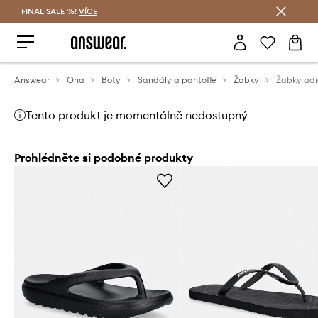
FINAL SALE %!
VÍCE
Ušetřete s Answear Club
Answear
Ona
Boty
Sandály a pantofle
Žabky
Žabky adi
Tento produkt je momentálně nedostupný
Prohlédněte si podobné produkty