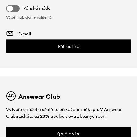
Pánská móda
Výběr nabídky je volitelný.
Přihlásit se
Answear Club
Vytvořte si účet a ušetřete při každém nákupu. V Answear
Clubu získáte až
20%
trvalou slevu z běžných cen.
Zjistěte více