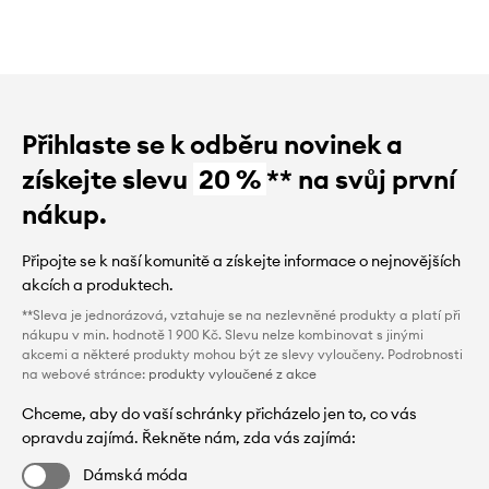
Přihlaste se k odběru novinek a
získejte slevu
20 %
** na svůj první
nákup.
Připojte se k naší komunitě a získejte informace o nejnovějších
akcích a produktech.
**Sleva je jednorázová, vztahuje se na nezlevněné produkty a platí při
nákupu v min. hodnotě 1 900 Kč. Slevu nelze kombinovat s jinými
akcemi a některé produkty mohou být ze slevy vyloučeny. Podrobnosti
na webové stránce:
produkty vyloučené z akce
Chceme, aby do vaší schránky přicházelo jen to, co vás
opravdu zajímá. Řekněte nám, zda vás zajímá:
Dámská móda