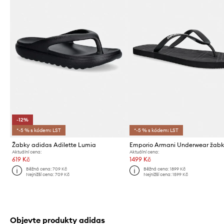
-12%
*-5 % s kódem: LST
*-5 % s kódem: LST
Žabky adidas Adilette Lumia
Emporio Armani Underwear žab
Aktuální cena:
Aktuální cena:
619 Kč
1499 Kč
Běžná cena:
709 Kč
Běžná cena:
1899 Kč
Nejnižší cena:
709 Kč
Nejnižší cena:
1599 Kč
Objevte produkty adidas