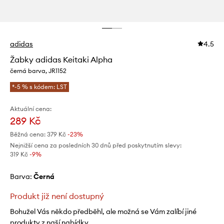
adidas
4.5
Žabky adidas Keitaki Alpha
černá barva, JR1152
*-5 % s kódem: LST
Aktuální cena:
289 Kč
Běžná cena:
379 Kč
-23%
Nejnižší cena za posledních 30 dnů před poskytnutím slevy:
319 Kč
 -9%
Barva:
černá
Produkt již není dostupný
Bohužel Vás někdo předběhl, ale možná se Vám zalíbí jiné
produkty z naší nabídky.