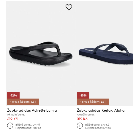
-12%
-15%
*-5 % s kódem: LST
*-5 % s kódem: LST
Žabky adidas Adilette Lumia
Žabky adidas Keitaki Alpha
Aktuální cena:
Aktuální cena:
619 Kč
319 Kč
Běžná cena:
709 Kč
Běžná cena:
379 Kč
Nejnižší cena:
709 Kč
Nejnižší cena:
379 Kč