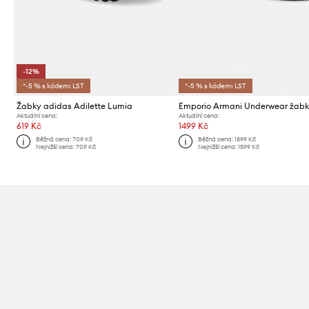
-12%
*-5 % s kódem: LST
*-5 % s kódem: LST
Žabky adidas Adilette Lumia
Emporio Armani Underwear žab
Aktuální cena:
Aktuální cena:
619 Kč
1499 Kč
Běžná cena:
709 Kč
Běžná cena:
1899 Kč
Nejnižší cena:
709 Kč
Nejnižší cena:
1599 Kč