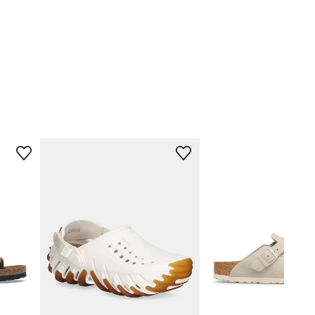
DM41083200
béžová
Dr. Martens