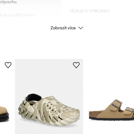
 zápachu.
ÚDAJE O VÝROBKU
uje použití pruhu
ováním a prošíváním.
Zobrazit více
Kód výrobce
Barva
Značka
Výrobce
ID produktu