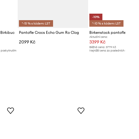
-10%
*-15 % s kódem: LST
*-10 % s kódem: LST
 Birkibuc
Pantofle Crocs Echo Gum Ro Clog
Aktuální cena:
2099 Kč
3399 Kč
Běžná cena:
3779 Kč
d poskytnutím
Nejnižší cena za posledních 30 dnů př
slevy:
3779 Kč