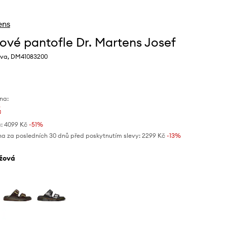
ens
ové pantofle Dr. Martens Josef
rva, DM41083200
na:
č
:
4099 Kč
-51%
na za posledních 30 dnů před poskytnutím slevy:
2299 Kč
 -13%
éžová