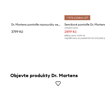
*-10 % s kódem: LST
Dr. Martens pantofle nazouváky semišové ZebZag Mule
Aktuální cena:
3799 Kč
2899 Kč
Běžná cena:
4099 Kč
Nejnižší cena za posledních 30 dnů před 
slevy:
3099 Kč
Objevte produkty Dr. Martens