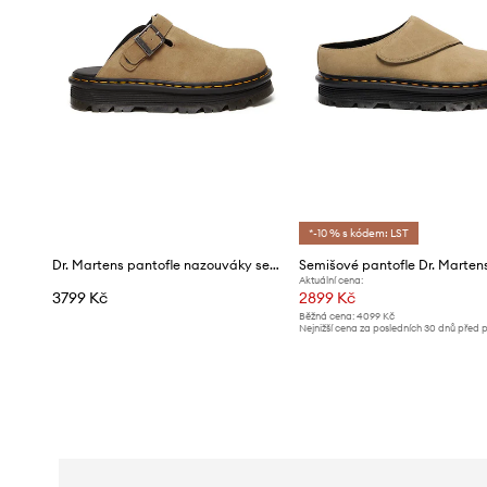
*-10 % s kódem: LST
Dr. Martens pantofle nazouváky semišové ZebZag Mule
Aktuální cena:
3799 Kč
2899 Kč
Běžná cena:
4099 Kč
Nejnižší cena za posledních 30 dnů před 
slevy:
3099 Kč