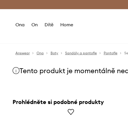
Premium Fashion Benefits
Doručení a vr
Ona
On
Dítě
Home
Answear
Ona
Boty
Sandály a pantofle
Pantofle
Se
Tento produkt je momentálně ne
Prohlédněte si podobné produkty