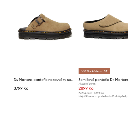
*-10 % s kódem: LST
Dr. Martens pantofle nazouváky semišové ZebZag Mule
Aktuální cena:
3799 Kč
2899 Kč
Běžná cena:
4099 Kč
Nejnižší cena za posledních 30 dnů před 
slevy:
3099 Kč