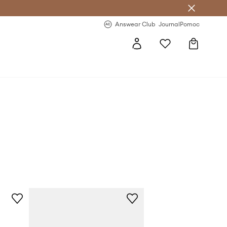
Answear Club
- 20 % na první objednávku
Answear Club
Journal
Pomoc