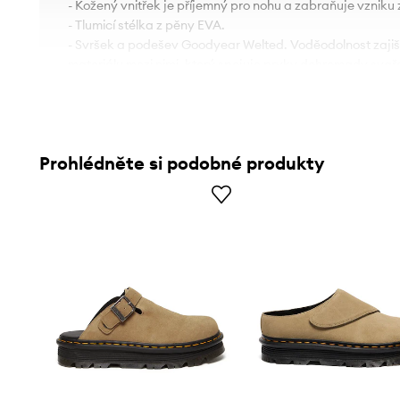
- Kožený vnitřek je příjemný pro nohu a zabraňuje vzniku
- Tlumicí stélka z pěny EVA.
- Svršek a podešev Goodyear Welted. Voděodolnost zajišť
materiálu mezi nimi, který spojuje prvky dohromady svař
- Gumová podešev je trvalá a odolná proti poškození.
Prohlédněte si podobné produkty