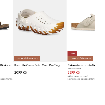
-10%
*-15 % s kódem: LST
*-10 % s kódem: LST
 Birkibuc
Pantofle Crocs Echo Gum Ro Clog
Aktuální cena:
2099 Kč
3399 Kč
Běžná cena:
3779 Kč
d poskytnutím
Nejnižší cena za posledních 30 dnů př
slevy:
3779 Kč