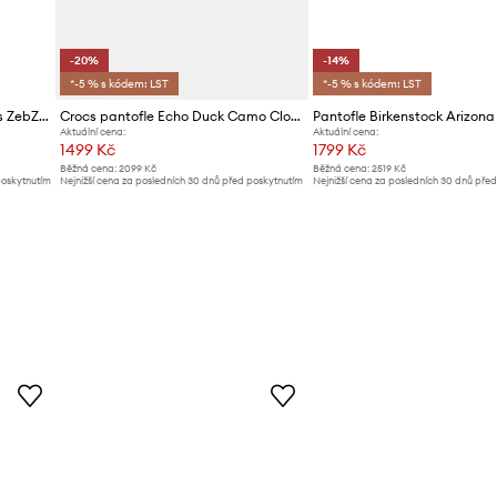
-20%
-14%
*-5 % s kódem: LST
*-5 % s kódem: LST
Semišové pantofle Dr. Martens ZebZag AnyWair Mule
Crocs pantofle Echo Duck Camo Clog
Pantofle Birkenstock Arizona
Aktuální cena:
Aktuální cena:
1499 Kč
1799 Kč
Běžná cena:
2099 Kč
Běžná cena:
2519 Kč
poskytnutím
Nejnižší cena za posledních 30 dnů před poskytnutím
Nejnižší cena za posledních 30 dnů pře
slevy:
1889 Kč
slevy:
2099 Kč