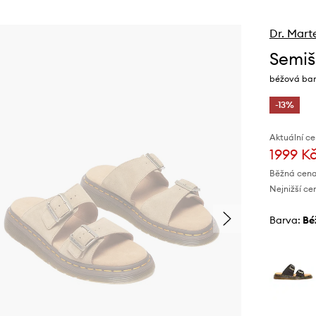
Dr. Mart
Semiš
béžová ba
-13%
Aktuální ce
1999 K
Běžná cena
Nejnižší ce
Barva:
b