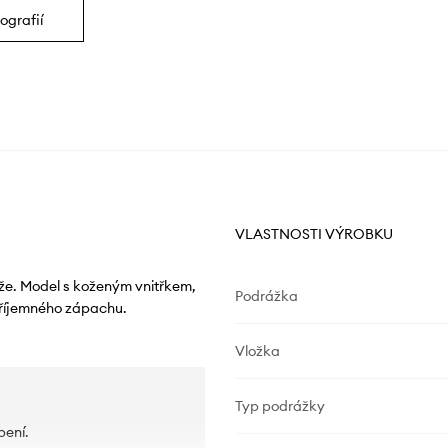
ografií
VLASTNOSTI VÝROBKU
ůže. Model s koženým vnitřkem,
Podrážka
příjemného zápachu.
Vložka
Typ podrážky
bení.