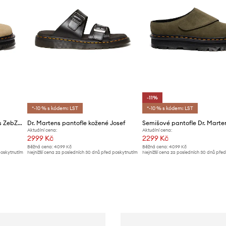
-11%
*-10 % s kódem: LST
*-10 % s kódem: LST
Semišové pantofle Dr. Martens ZebZag AnyWair Mule
Dr. Martens pantofle kožené Josef
Aktuální cena:
Aktuální cena:
2999 Kč
2299 Kč
Běžná cena:
4099 Kč
Běžná cena:
4099 Kč
poskytnutím
Nejnižší cena za posledních 30 dnů před poskytnutím
Nejnižší cena za posledních 30 dnů pře
slevy:
3099 Kč
slevy:
2599 Kč