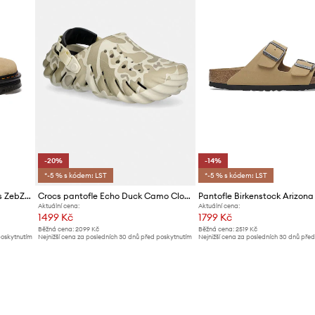
-20%
-14%
*-5 % s kódem: LST
*-5 % s kódem: LST
Semišové pantofle Dr. Martens ZebZag AnyWair Mule
Crocs pantofle Echo Duck Camo Clog
Pantofle Birkenstock Arizona
Aktuální cena:
Aktuální cena:
1499 Kč
1799 Kč
Běžná cena:
2099 Kč
Běžná cena:
2519 Kč
poskytnutím
Nejnižší cena za posledních 30 dnů před poskytnutím
Nejnižší cena za posledních 30 dnů pře
slevy:
1889 Kč
slevy:
2099 Kč