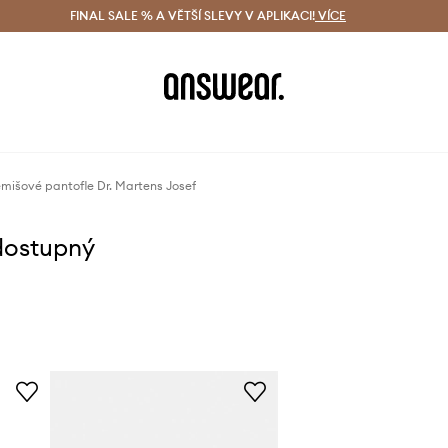
ácení zdarma (od 1800 Kč)
FINAL SALE % A VĚTŠÍ SLEVY V APLIKACI!
Doručení i do 24 h
VÍCE
Ušetřete s 
mišové pantofle Dr. Martens Josef
dostupný