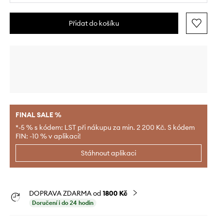
Přidat do košíku
FINAL SALE %
*-5 % s kódem: LST při nákupu za min. 2 200 Kč. S kódem
FIN: -10 % v aplikaci!
Stáhnout aplikaci
DOPRAVA ZDARMA od
1800 Kč
Doručení i do 24 hodin