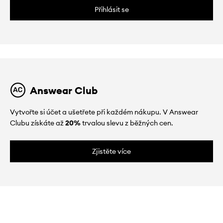
Přihlásit se
Answear Club
Vytvořte si účet a ušetřete při každém nákupu. V Answear
Clubu získáte až
20%
trvalou slevu z běžných cen.
Zjistěte více