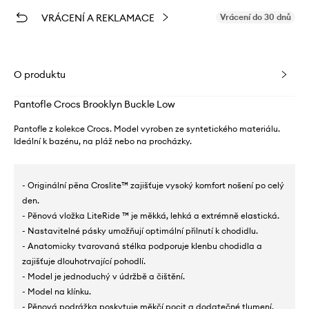
VRÁCENÍ A REKLAMACE
Vrácení do 30 dnů
O produktu
Pantofle Crocs Brooklyn Buckle Low
Pantofle z kolekce Crocs. Model vyroben ze syntetického materiálu.
Ideální k bazénu, na pláž nebo na procházky.
- Originální pěna Croslite™ zajišťuje vysoký komfort nošení po celý
den.
- Pěnová vložka LiteRide ™ je měkká, lehká a extrémně elastická.
- Nastavitelné pásky umožňují optimální přilnutí k chodidlu.
- Anatomicky tvarovaná stélka podporuje klenbu chodidla a
zajišťuje dlouhotrvající pohodlí.
- Model je jednoduchý v údržbě a čištění.
- Model na klínku.
- Pěnová podrážka poskytuje měkčí pocit a dodatečné tlumení.