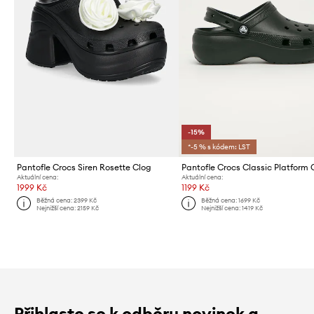
-15%
*-5 % s kódem: LST
Pantofle Crocs Siren Rosette Clog
Pantofle Crocs Classic Platform 
Aktuální cena:
Aktuální cena:
1999 Kč
1199 Kč
Běžná cena:
2399 Kč
Běžná cena:
1699 Kč
Nejnižší cena:
2159 Kč
Nejnižší cena:
1419 Kč
Přihlaste se k odběru novinek a