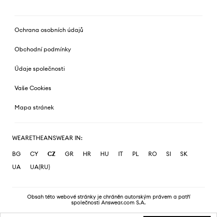
Ochrana osobních údajů
Obchodní podmínky
Údaje společnosti
Vaše Cookies
Mapa stránek
WEARETHEANSWEAR IN:
BG
CY
CZ
GR
HR
HU
IT
PL
RO
SI
SK
UA
UA(RU)
Obsah této webové stránky je chráněn autorským právem a patří
společnosti Answear.com S.A.