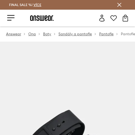
FINAL SALE %!
VÍCE
Ušetřete s Answear Club
Answear
Ona
Boty
Sandály a pantofle
Pantofle