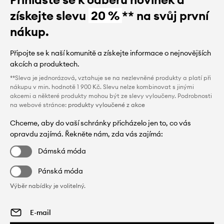
získejte slevu
20 %
** na svůj první
nákup.
Připojte se k naší komunitě a získejte informace o nejnovějších
akcích a produktech.
**Sleva je jednorázová, vztahuje se na nezlevněné produkty a platí při
nákupu v min. hodnotě 1 900 Kč. Slevu nelze kombinovat s jinými
akcemi a některé produkty mohou být ze slevy vyloučeny. Podrobnosti
na webové stránce:
produkty vyloučené z akce
Chceme, aby do vaší schránky přicházelo jen to, co vás
opravdu zajímá. Řekněte nám, zda vás zajímá:
Dámská móda
Pánská móda
Výběr nabídky je volitelný.