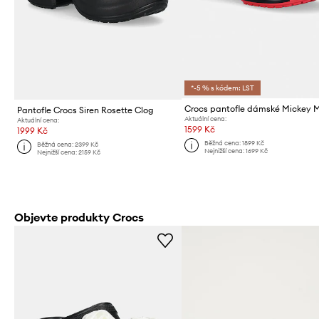
*-5 % s kódem: LST
Pantofle Crocs Siren Rosette Clog
Aktuální cena:
Aktuální cena:
1599 Kč
1999 Kč
Běžná cena:
1899 Kč
Běžná cena:
2399 Kč
Nejnižší cena:
1699 Kč
Nejnižší cena:
2159 Kč
Objevte produkty Crocs