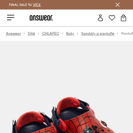
FINAL SALE %!
VÍCE
Ušetřete s Answear Club
Answear
Dítě
CHLAPEC
Boty
Sandály a pantofle