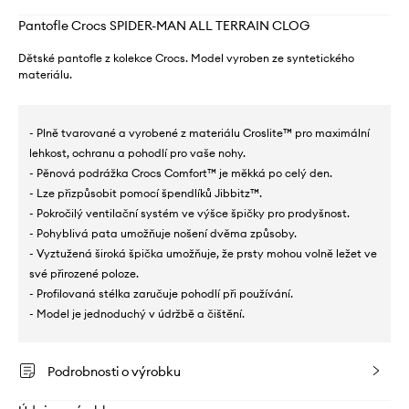
Pantofle Crocs SPIDER-MAN ALL TERRAIN CLOG
Dětské pantofle z kolekce Crocs. Model vyroben ze syntetického
materiálu.
- Plně tvarované a vyrobené z materiálu Croslite™ pro maximální
lehkost, ochranu a pohodlí pro vaše nohy.
- Pěnová podrážka Crocs Comfort™ je měkká po celý den.
- Lze přizpůsobit pomocí špendlíků Jibbitz™.
- Pokročilý ventilační systém ve výšce špičky pro prodyšnost.
- Pohyblivá pata umožňuje nošení dvěma způsoby.
- Vyztužená široká špička umožňuje, že prsty mohou volně ležet ve
své přirozené poloze.
- Profilovaná stélka zaručuje pohodlí při používání.
- Model je jednoduchý v údržbě a čištění.
Podrobnosti o výrobku