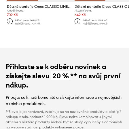
Dětské pantofle Crocs CLASSIC LINED SANTA CLOG
Aktuální cena:
Aktuální cena:
709 Kč
649 Kč
Běžná cena:
1499 Kč
Běžná cena:
1599 Kč
Nejnižší cena:
739 Kč
Nejnižší cena:
679 Kč
Přihlaste se k odběru novinek a
získejte slevu
20 %
** na svůj první
nákup.
Připojte se k naší komunitě a získejte informace o nejnovějších
akcích a produktech.
**Sleva je jednorázová, vztahuje se na nezlevněné produkty a platí při
nákupu v min. hodnotě 1 900 Kč. Slevu nelze kombinovat s jinými
akcemi a některé produkty mohou být ze slevy vyloučeny. Podrobnosti
na webové stránce:
produkty vyloučené z akce