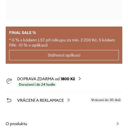
FINAL SALE %
*-5 % s kódem: LST při nákupu za min. 2 200 Kč. S kódem
FIN: -10 % v aplikaci!
Stáhnout aplikaci
DOPRAVA ZDARMA od
1800 Kč
Doručení i do 24 hodin
VRÁCENÍ A REKLAMACE
Vrácení do 30 dnů
O produktu