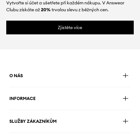
Vytvořte si účet a ušetřete při každém nákupu. V Answear
Clubu získáte až
20%
trvalou slevu z běžných cen.
Zjistěte více
O NÁS
INFORMACE
SLUŽBY ZÁKAZNÍKŮM