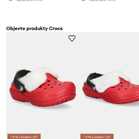
Objevte produkty Crocs
*-5 % s kódem: LST
*-5 % s kódem: LST