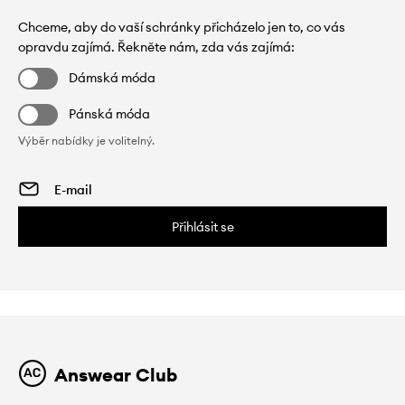
Chceme, aby do vaší schránky přicházelo jen to, co vás
opravdu zajímá. Řekněte nám, zda vás zajímá:
Dámská móda
Pánská móda
Výběr nabídky je volitelný.
Přihlásit se
Answear Club