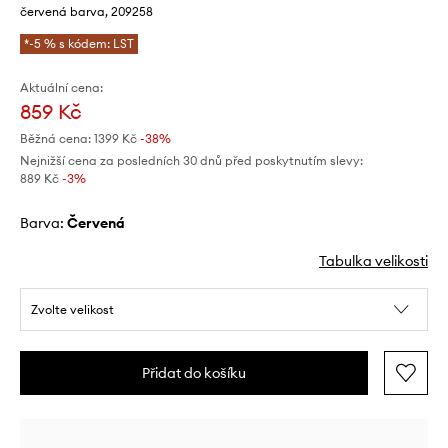
červená barva, 209258
*-5 % s kódem: LST
Aktuální cena:
859 Kč
Běžná cena:
1399 Kč
-38%
Nejnižší cena za posledních 30 dnů před poskytnutím slevy:
889 Kč
 -3%
Barva:
červená
Tabulka velikosti
Zvolte velikost
Přidat do košíku