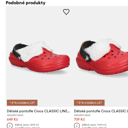
Podobné produkty
*-5 % s kódem: LST
*-5 % s kódem: LST
Dětské pantofle Crocs CLASSIC LINED SANTA CLOG
Aktuální cena:
Aktuální cena:
649 Kč
709 Kč
Běžná cena:
1599 Kč
Běžná cena:
1499 Kč
Nejnižší cena:
679 Kč
Nejnižší cena:
739 Kč