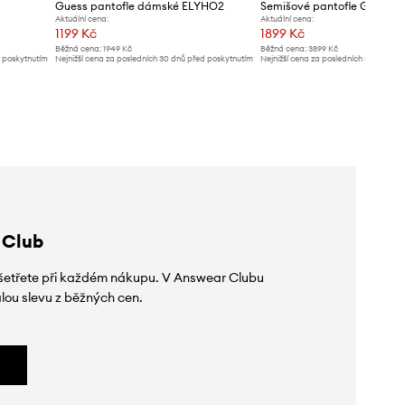
Guess pantofle dámské ELYHO2
Semišové pantofle Guess 
Aktuální cena:
Aktuální cena:
1199 Kč
1899 Kč
Běžná cena:
1949 Kč
Běžná cena:
3899 Kč
d poskytnutím
Nejnižší cena za posledních 30 dnů před poskytnutím
Nejnižší cena za posledních 30 dnů př
slevy:
1299 Kč
slevy:
1999 Kč
 Club
 ušetřete při každém nákupu. V Answear Clubu
lou slevu z běžných cen.