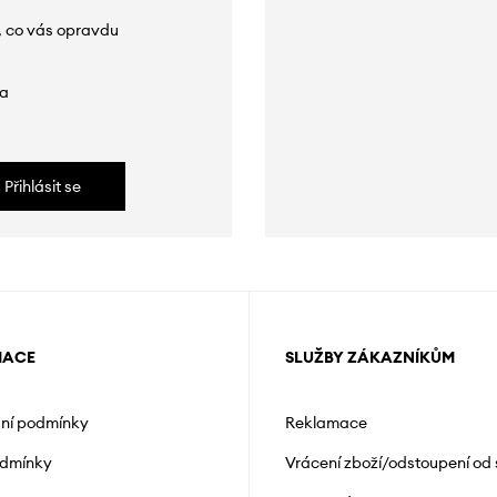
, co vás opravdu
da
Přihlásit se
MACE
SLUŽBY ZÁKAZNÍKŮM
ní podmínky
Reklamace
odmínky
Vrácení zboží/odstoupení od