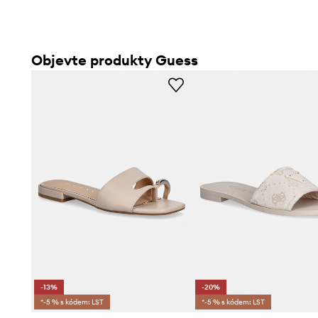
Objevte produkty Guess
-13%
-20%
*-5 % s kódem: LST
*-5 % s kódem: LST