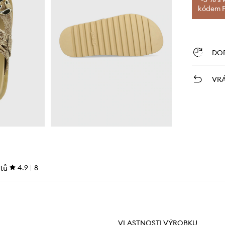
kódem FI
DO
VRÁ
tů
4.9
8
VLASTNOSTI VÝROBKU