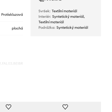
Svršek
:
Textilní materiál
Protiskluzová
Interiér
:
Syntetický materiál,
Textilní materiál
Podrážka
:
Syntetický materiál
plochá
2.FAL03.BEIBR
béžová
Guess