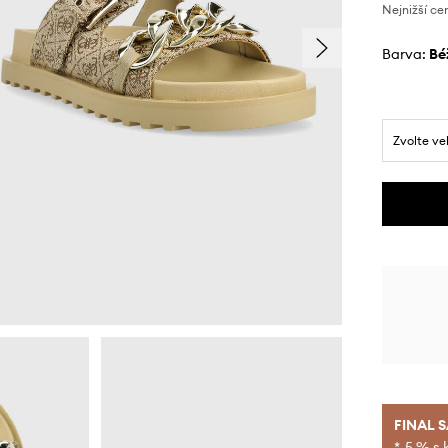
Nejnižší ce
Barva:
b
Zvolte ve
FINAL 
*-5 % s 