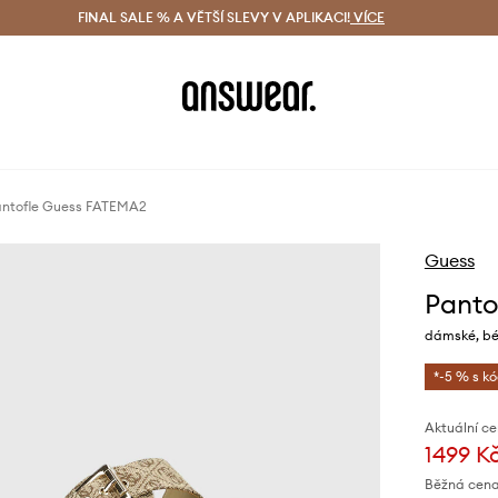
ácení zdarma (od 1800 Kč)
FINAL SALE % A VĚTŠÍ SLEVY V APLIKACI!
Doručení i do 24 h
VÍCE
Ušetřete s 
ntofle Guess FATEMA2
Guess
Panto
dámské, bé
*-5 % s k
Aktuální ce
1499 K
Běžná cena