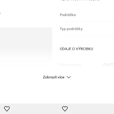
.
Podrážka
Typ podrážky
ÚDAJE O VÝROBKU
Kód výrobce
FL6FT
Zobrazit více
Barva
Značka
Výrobce