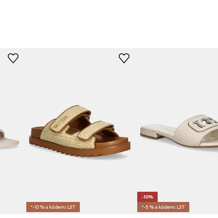
-10%
*-10 % s kódem: LST
*-5 % s kódem: LST