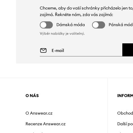
Chceme, aby do vaší schránky přicházelo jen to
zajímá. Řekněte nám, zda vás zajímá:
Dámská móda
Pánská mó
Výběr nabídky je volitelný.
O NÁS
INFOR
O Answear.cz
Obchod
Recenze Answear.cz
Další p