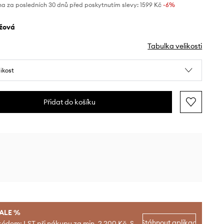
na za posledních 30 dnů před poskytnutím slevy:
1599 Kč
 -6%
éžová
Tabulka velikosti
likost
Přidat do košíku
SALE %
Stáhnout aplikaci
kódem: LST při nákupu za min. 2 200 Kč. S