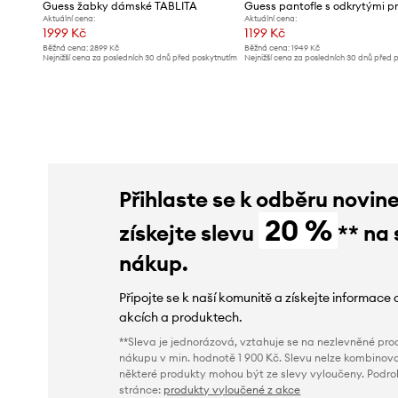
Guess žabky dámské TABLITA
Aktuální cena:
Aktuální cena:
1999 Kč
1199 Kč
Běžná cena:
2899 Kč
Běžná cena:
1949 Kč
Nejnižší cena za posledních 30 dnů před poskytnutím
Nejnižší cena za posledních 30 dnů před 
slevy:
2299 Kč
slevy:
1499 Kč
Přihlaste se k odběru novin
20 %
získejte slevu
** na 
nákup.
Připojte se k naší komunitě a získejte informace 
akcích a produktech.
**Sleva je jednorázová, vztahuje se na nezlevněné prod
nákupu v min. hodnotě 1 900 Kč. Slevu nelze kombinova
některé produkty mohou být ze slevy vyloučeny. Podr
stránce:
produkty vyloučené z akce