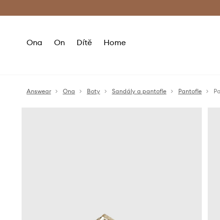
Premium Fashion Benefits
Doručení a vr
Ona
On
Dítě
Home
Answear
Ona
Boty
Sandály a pantofle
Pantofle
Pa