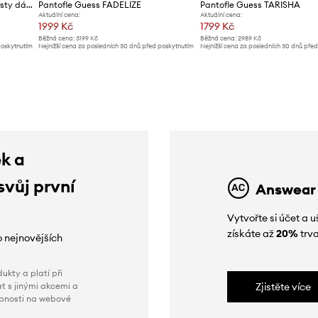
Guess pantofle s odkrytými prsty dámské ELYSONE
Pantofle Guess FADELIZE
Pantofle Guess TARISHA
Aktuální cena:
Aktuální cena:
1999 Kč
1799 Kč
Běžná cena:
3199 Kč
Běžná cena:
2989 Kč
poskytnutím
Nejnižší cena za posledních 30 dnů před poskytnutím
Nejnižší cena za posledních 30 dnů pře
slevy:
2199 Kč
slevy:
1999 Kč
ek a
svůj první
Answear
Vytvořte si účet a
získáte až
20%
trva
o nejnovějších
ukty a platí při
t s jinými akcemi a
Zjistěte více
obnosti na webové