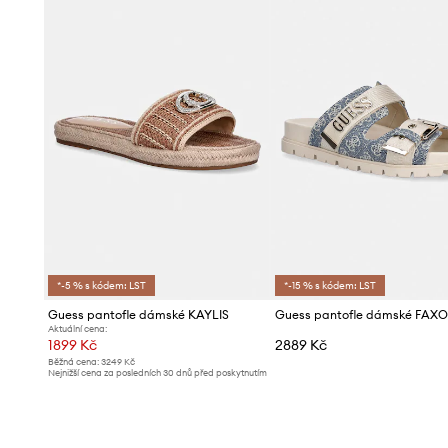
*-5 % s kódem: LST
*-15 % s kódem: LST
Guess pantofle dámské KAYLIS
Guess pantofle dámské FAX
Aktuální cena:
1899 Kč
2889 Kč
Běžná cena:
3249 Kč
Nejnižší cena za posledních 30 dnů před poskytnutím
slevy:
1999 Kč