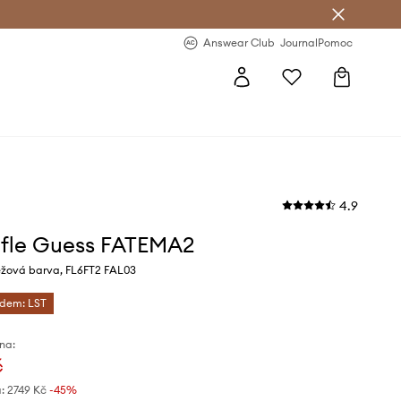
Answear Club
- 20 % na první objednávku
Answear Club
Journal
Pomoc
4.9
fle Guess FATEMA2
žová barva, FL6FT2 FAL03
ódem: LST
na:
č
:
2749 Kč
-45%