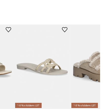
*-5 % s kódem: LST
*-5 % s kódem: LST