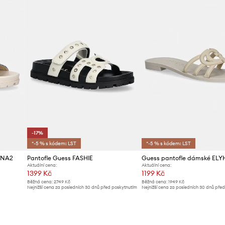
ID produktu
-17%
*-5 % s kódem: LST
*-5 % s kódem: LST
ONA2
Pantofle Guess FASHIE
Guess pantofle dámské EL
Aktuální cena:
Aktuální cena:
1399 Kč
1199 Kč
Běžná cena:
2749 Kč
Běžná cena:
1949 Kč
Nejnižší cena za posledních 30 dnů před poskytnutím
Nejnižší cena za posledních 30 dnů pře
slevy:
1699 Kč
slevy:
1299 Kč