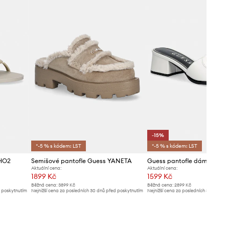
-15%
*-5 % s kódem: LST
*-5 % s kódem: LST
YHO2
Semišové pantofle Guess YANETA
Aktuální cena:
Aktuální cena:
1899 Kč
1599 Kč
Běžná cena:
3899 Kč
Běžná cena:
2899 Kč
d poskytnutím
Nejnižší cena za posledních 30 dnů před poskytnutím
Nejnižší cena za posledních 30 dnů př
slevy:
1999 Kč
slevy:
1899 Kč