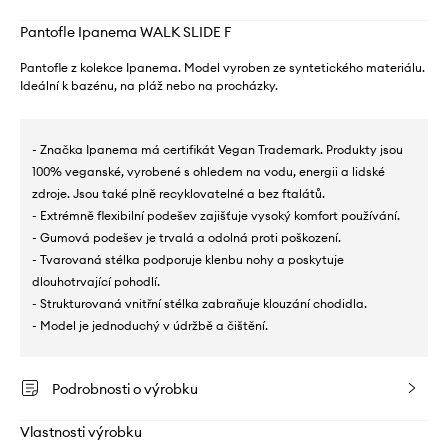
Pantofle Ipanema WALK SLIDE F
Pantofle z kolekce Ipanema. Model vyroben ze syntetického materiálu.
Ideální k bazénu, na pláž nebo na procházky.
- Značka Ipanema má certifikát Vegan Trademark. Produkty jsou
100% veganské, vyrobené s ohledem na vodu, energii a lidské
zdroje. Jsou také plně recyklovatelné a bez ftalátů.
- Extrémně flexibilní podešev zajišťuje vysoký komfort používání.
- Gumová podešev je trvalá a odolná proti poškození.
- Tvarovaná stélka podporuje klenbu nohy a poskytuje
dlouhotrvající pohodlí.
- Strukturovaná vnitřní stélka zabraňuje klouzání chodidla.
- Model je jednoduchý v údržbě a čištění.
Podrobnosti o výrobku
Vlastnosti výrobku