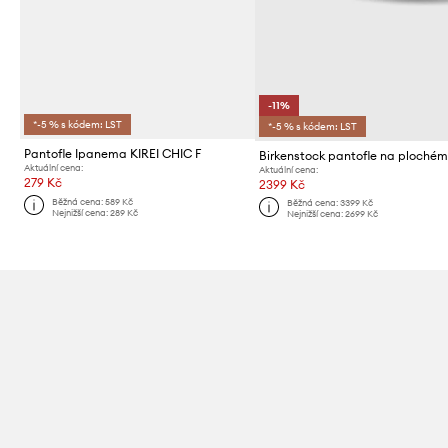
-11%
*-5 % s kódem: LST
*-5 % s kódem: LST
Pantofle Ipanema KIREI CHIC F
Aktuální cena:
Aktuální cena:
279 Kč
2399 Kč
Běžná cena:
589 Kč
Běžná cena:
3399 Kč
Nejnižší cena:
289 Kč
Nejnižší cena:
2699 Kč