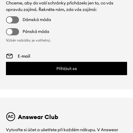
Chceme, aby do vaší schránky přicházelo jen to, co vás
opravdu zajímá. Řekněte nám, zda vás zajímá:
Dámská móda
Pánská móda
Výběr nabídky je volitelný.
Přihlásit se
Answear Club
Vytvořte si účet a ušetřete při každém nákupu. V Answear