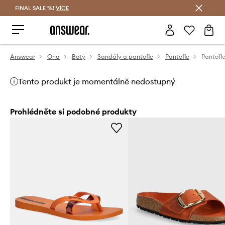
FINAL SALE %!
VÍCE
Ušetřete s Answear Club
Answear
Ona
Boty
Sandály a pantofle
Pantofle
Pantofl
Tento produkt je momentálně nedostupný
Prohlédněte si podobné produkty