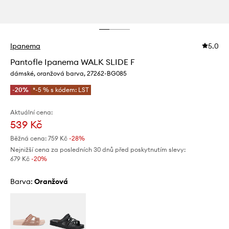
Ipanema
5.0
Pantofle Ipanema WALK SLIDE F
dámské, oranžová barva, 27262-BG085
-20%
*-5 % s kódem: LST
Aktuální cena:
539 Kč
Běžná cena:
759 Kč
-28%
Nejnižší cena za posledních 30 dnů před poskytnutím slevy:
679 Kč
 -20%
Barva:
oranžová