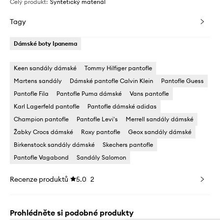
Celý produkt
:
Syntetický materiál
Tagy
Dámské boty Ipanema
Keen sandály dámské
Tommy Hilfiger pantofle
Martens sandály
Dámské pantofle Calvin Klein
Pantofle Guess
Pantofle Fila
Pantofle Puma dámské
Vans pantofle
Karl Lagerfeld pantofle
Pantofle dámské adidas
Champion pantofle
Pantofle Levi's
Merrell sandály dámské
Žabky Crocs dámské
Roxy pantofle
Geox sandály dámské
Birkenstock sandály dámské
Skechers pantofle
Pantofle Vagabond
Sandály Salomon
Recenze produktů
5.0
2
Prohlédněte si podobné produkty