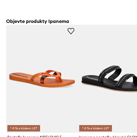
Objevte produkty Ipanema
*-5 % s kódem: LST
*-5 % s kódem: LST