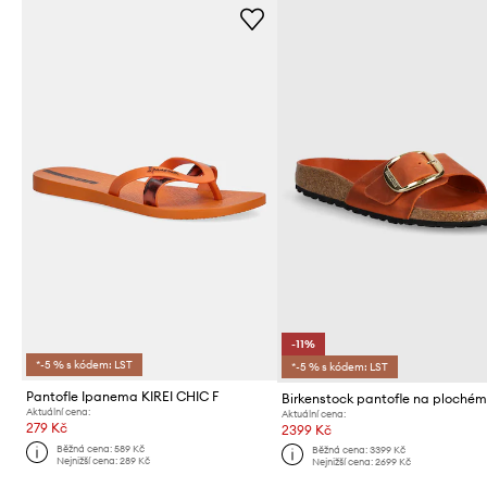
-11%
*-5 % s kódem: LST
*-5 % s kódem: LST
Pantofle Ipanema KIREI CHIC F
Aktuální cena:
Aktuální cena:
279 Kč
2399 Kč
Běžná cena:
589 Kč
Běžná cena:
3399 Kč
Nejnižší cena:
289 Kč
Nejnižší cena:
2699 Kč