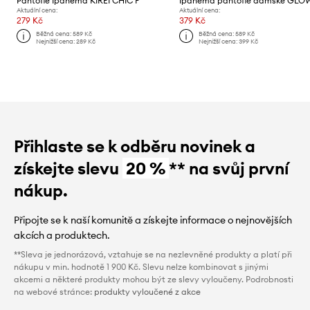
Pantofle Ipanema KIREI CHIC F
Aktuální cena:
Aktuální cena:
279 Kč
379 Kč
Běžná cena:
589 Kč
Běžná cena:
589 Kč
Nejnižší cena:
289 Kč
Nejnižší cena:
399 Kč
Přihlaste se k odběru novinek a
získejte slevu
20 %
** na svůj první
nákup.
Připojte se k naší komunitě a získejte informace o nejnovějších
akcích a produktech.
**Sleva je jednorázová, vztahuje se na nezlevněné produkty a platí při
nákupu v min. hodnotě 1 900 Kč. Slevu nelze kombinovat s jinými
akcemi a některé produkty mohou být ze slevy vyloučeny. Podrobnosti
na webové stránce:
produkty vyloučené z akce