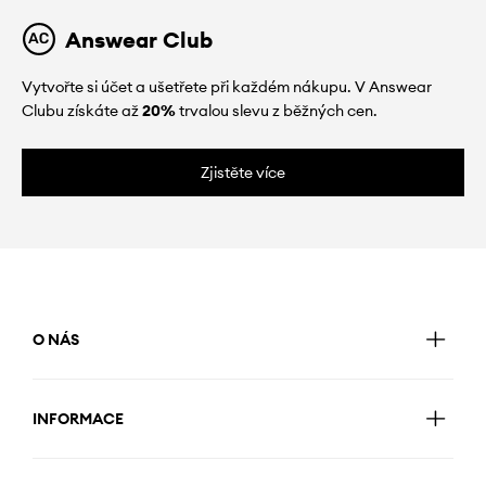
Answear Club
Vytvořte si účet a ušetřete při každém nákupu. V Answear
Clubu získáte až
20%
trvalou slevu z běžných cen.
Zjistěte více
O NÁS
INFORMACE