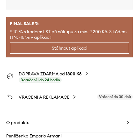
FINAL SALE %
*-10 % s kódem: LST při nákupu za min. 2 200 Kč. S kódem
FIN: -15 % v aplikaci!
Stáhnout aplikaci
DOPRAVA ZDARMA od
1800 Kč
Doručení i do 24 hodin
VRÁCENÍ A REKLAMACE
Vrácení do 30 dnů
O produktu
Peněženka Emporio Armani