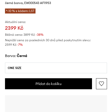
černá barva, EW000543 AF11953
*-10 % s kódem: LST
Aktuální cena:
2399 Kč
Běžná cena:
3899 Kč
-38%
Nejnižší cena za posledních 30 dnů před poskytnutím slevy:
2599 Kč
 -7%
Barva:
černá
ONE SIZE
Přidat do košíku