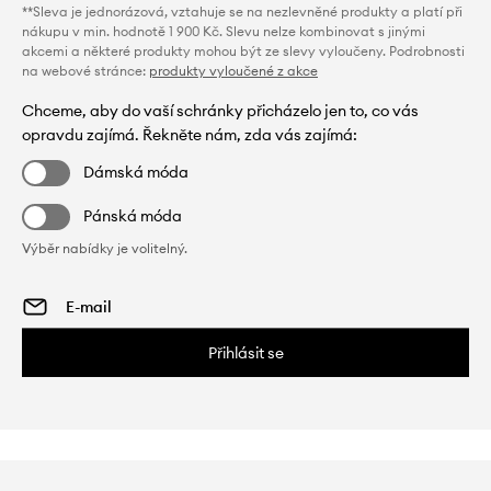
**Sleva je jednorázová, vztahuje se na nezlevněné produkty a platí při
nákupu v min. hodnotě 1 900 Kč. Slevu nelze kombinovat s jinými
akcemi a některé produkty mohou být ze slevy vyloučeny. Podrobnosti
na webové stránce:
produkty vyloučené z akce
Chceme, aby do vaší schránky přicházelo jen to, co vás
opravdu zajímá. Řekněte nám, zda vás zajímá:
Dámská móda
Pánská móda
Výběr nabídky je volitelný.
Přihlásit se