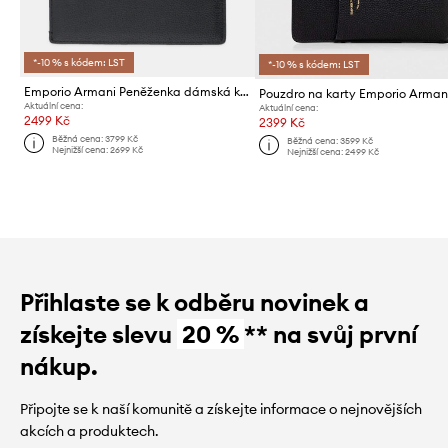
*-10 % s kódem: LST
*-10 % s kódem: LST
Emporio Armani Peněženka dámská kožená
Pouzdro na karty Emporio Arman
Aktuální cena:
Aktuální cena:
2499 Kč
2399 Kč
Běžná cena:
3799 Kč
Běžná cena:
3599 Kč
Nejnižší cena:
2699 Kč
Nejnižší cena:
2499 Kč
Přihlaste se k odběru novinek a
získejte slevu
20 %
** na svůj první
nákup.
Připojte se k naší komunitě a získejte informace o nejnovějších
akcích a produktech.