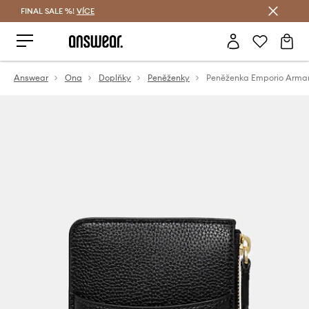
FINAL SALE %!
VÍCE
Ušetřete s Answear Club
Answear
Ona
Doplňky
Peněženky
Peněženka Emporio Arma