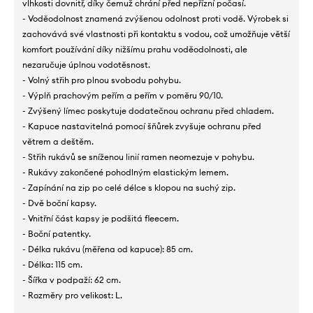
vlhkosti dovnitř, díky čemuž chrání před nepřízní počasí.
- Voděodolnost znamená zvýšenou odolnost proti vodě. Výrobek si
zachovává své vlastnosti při kontaktu s vodou, což umožňuje větší
komfort používání díky nižšímu prahu voděodolnosti, ale
nezaručuje úplnou vodotěsnost.
- Volný střih pro plnou svobodu pohybu.
- Výplň prachovým peřím a peřím v poměru 90/10.
- Zvýšený límec poskytuje dodatečnou ochranu před chladem.
- Kapuce nastavitelná pomocí šňůrek zvyšuje ochranu před
větrem a deštěm.
- Střih rukávů se sníženou linií ramen neomezuje v pohybu.
- Rukávy zakončené pohodlným elastickým lemem.
- Zapínání na zip po celé délce s klopou na suchý zip.
- Dvě boční kapsy.
- Vnitřní část kapsy je podšitá fleecem.
- Boční patentky.
- Délka rukávu (měřena od kapuce): 85 cm.
- Délka: 115 cm.
- Šířka v podpaží: 62 cm.
- Rozměry pro velikost: L.