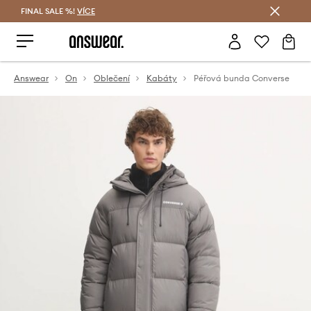
FINAL SALE %!
VÍCE
Ušetřete s Answear Club
Answear
On
Oblečení
Kabáty
Péřová bunda Converse