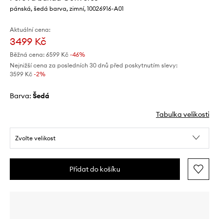
pánská, šedá barva, zimní, 10026916-A01
Aktuální cena:
3499 Kč
Běžná cena:
6599 Kč
-46%
Nejnižší cena za posledních 30 dnů před poskytnutím slevy:
3599 Kč
 -2%
Barva:
šedá
Tabulka velikosti
Zvolte velikost
Přidat do košíku