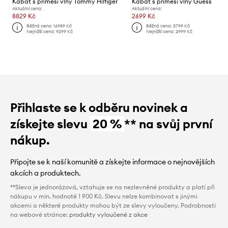
Kabát s příměsí vlny Tommy Hilfiger
Kabát s příměsí vlny Guess
Aktuální cena:
Aktuální cena:
8829 Kč
2699 Kč
Běžná cena:
16989 Kč
Běžná cena:
5799 Kč
Nejnižší cena:
9299 Kč
Nejnižší cena:
2999 Kč
Přihlaste se k odběru novinek a
získejte slevu
20 %
** na svůj první
nákup.
Připojte se k naší komunitě a získejte informace o nejnovějších
akcích a produktech.
**Sleva je jednorázová, vztahuje se na nezlevněné produkty a platí při
nákupu v min. hodnotě 1 900 Kč. Slevu nelze kombinovat s jinými
akcemi a některé produkty mohou být ze slevy vyloučeny. Podrobnosti
na webové stránce:
produkty vyloučené z akce