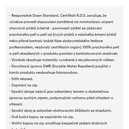
- Responsible Down Standard. Certifikát R.D.S. zaručuje, že
výrobce provedl doporučení zaměřená na minimalizaci utrpení
chovných ptáků (včetně - povinnosti zdržet se získávání
prachového peří a peří od živých ptáků a násilného krmení ptáků
nebo přísné kontroly každé fáze dodavatelského řetězce
profesionálem, nezávislý certifikační orgán). 100% prachového peří
a peří obsažených v produktu pochází z kontrolovaných dodávek.
- Výrobek obsahuje materiály vyrobené z recyklovaných vláken.
- Povrchová úprava DWR (Durable Water Repellent) použitá v
tomto produktu neobsahuje fulorocarbon.
- Střih relaxed.
- Zapínání na zip.
- Spodní okraje rukávů jsou zakončeny lemem a dodatečnou
úpravou suchým zipem, podporujícím ochranu před chladem a
vlhkostí.
- Spodní okraj je zakončen stahovacími šňůrkami se stopkami.
- Dvě boční kapsy se zapínáním na zip.
- Vnitřní kapsa na zip umožňuje bezpečné uložení drobných