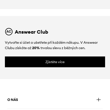
Answear Club
Vytvořte si účet a ušetřete při každém nákupu. V Answear
Clubu získáte až
20%
trvalou slevu z běžných cen.
Zjistěte více
O NÁS