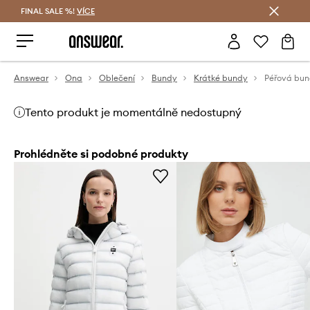
FINAL SALE %!
VÍCE
Ušetřete s Answear Club
Answear
Ona
Oblečení
Bundy
Krátké bundy
Tento produkt je momentálně nedostupný
Prohlédněte si podobné produkty