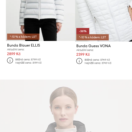
-36%
*-10 % s kódem: LST
*-10 % s kódem: LST
Bunda Blauer ELLIS
Bunda Guess VONA
Aktuální cena:
Aktuální cena:
2899 Kč
2399 Kč
Běžná cena:
5799 Kč
Běžná cena:
3749 Kč
Nejnižší cena:
3199 Kč
Nejnižší cena:
3749 Kč