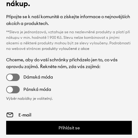
nákup.
Připojte se k naší komunitě a získejte informace o nejnovějších
akcích a produktech.
**Sleva je jednorázová, vztahuje se na nezlevněné produkty a platí při
nákupu v min. hodnotě 1 900 Kč. Slevu nelze kombinovat s jinými
akcemi a některé produkty mohou být ze slevy vyloučeny. Podrobnosti
na webové stránce:
produkty vyloučené z akce
Chceme, aby do vaší schránky přicházelo jen to, co vás
opravdu zajímá. Řekněte nám, zda vás zajímá:
Dámská móda
Pánská móda
Výběr nabídky je volitelný.
Přihlásit se