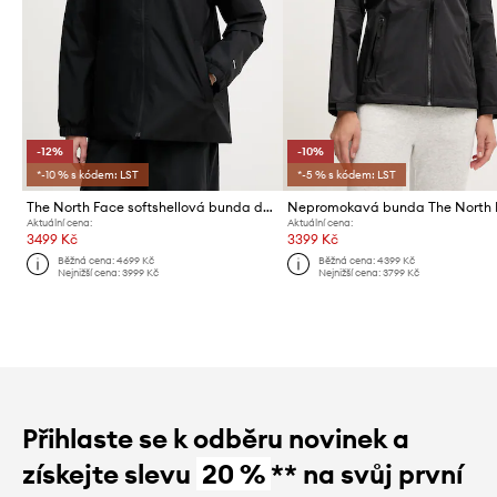
-12%
-10%
*-10 % s kódem: LST
*-5 % s kódem: LST
The North Face softshellová bunda dámská QUEST
Aktuální cena:
Aktuální cena:
3499 Kč
3399 Kč
Běžná cena:
4699 Kč
Běžná cena:
4399 Kč
Nejnižší cena:
3999 Kč
Nejnižší cena:
3799 Kč
Přihlaste se k odběru novinek a
získejte slevu
20 %
** na svůj první