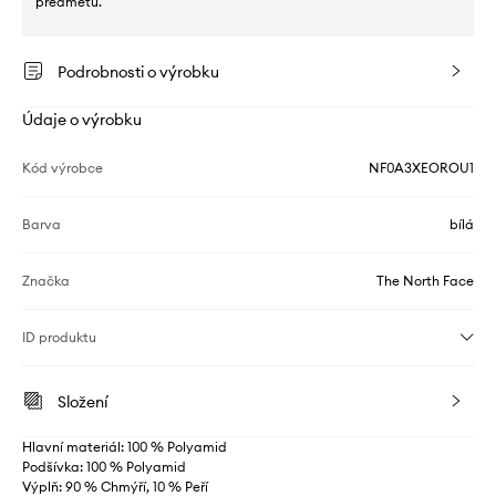
předmětů.
Podrobnosti o výrobku
Údaje o výrobku
Kód výrobce
NF0A3XEOROU1
Barva
bílá
Značka
The North Face
ID produktu
Složení
Hlavní materiál: 100 % Polyamid
Podšívka: 100 % Polyamid
Výplň: 90 % Chmýří, 10 % Peří