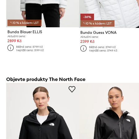
-36%
*-10 % s kódem: LST
*-10 % s kódem: LST
Bunda Blauer ELLIS
Bunda Guess VONA
Aktuální cena:
Aktuální cena:
2899 Kč
2399 Kč
Běžná cena:
5799 Kč
Běžná cena:
3749 Kč
Nejnižší cena:
3199 Kč
Nejnižší cena:
3749 Kč
Objevte produkty The North Face