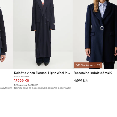
*-15 % s kódem: LST
Kabát s vlnou Fiorucci Light Wool Maxi
Fracomina kabát dámský
Aktuální cena:
15999 Kč
4699 Kč
Běžná cena:
26990 Kč
poskytnutím
Nejnižší cena za posledních 30 dnů před poskytnutím
slevy:
17539 Kč