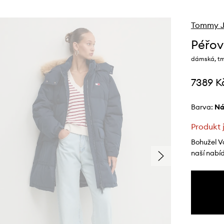
Tommy J
Péřov
dámská, t
7389 K
Barva:
n
Produkt 
Bohužel V
naší nabí