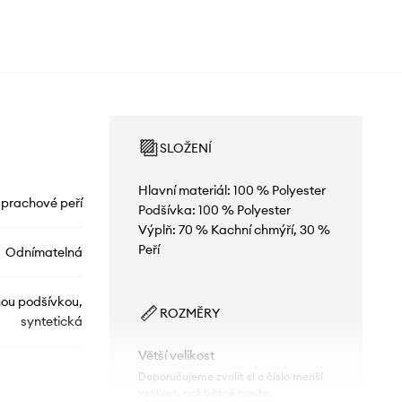
SLOŽENÍ
Hlavní materiál: 100 % Polyester
prachové peří
Podšívka: 100 % Polyester
Výplň: 70 % Kachní chmýří, 30 %
Peří
Odnímatelná
nou podšívkou,
ROZMĚRY
syntetická
Větší velikost
Doporučujeme zvolit si o číslo menší
velikost, než běžně nosíte.