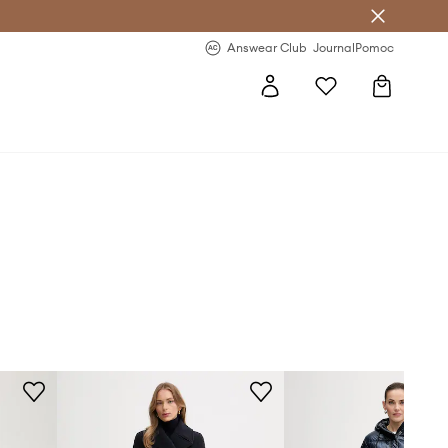
Answear Club
- 20 % na první objednávku
Answear Club
Journal
Pomoc