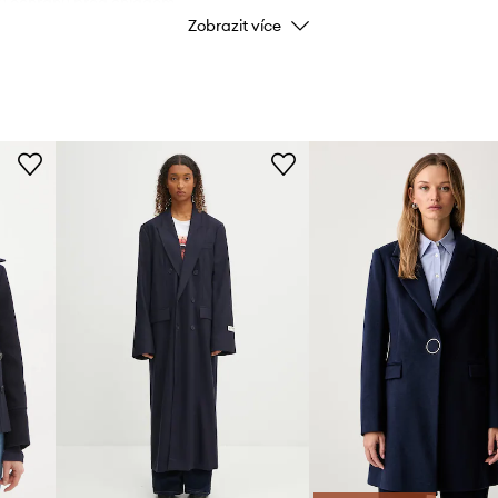
ou ochranu před chladem.
Zobrazit více
i větru a dešti.
Kód výrobce
ťuje individuální
Barva
nám
ností.
Značka
Výrobce
ID produktu