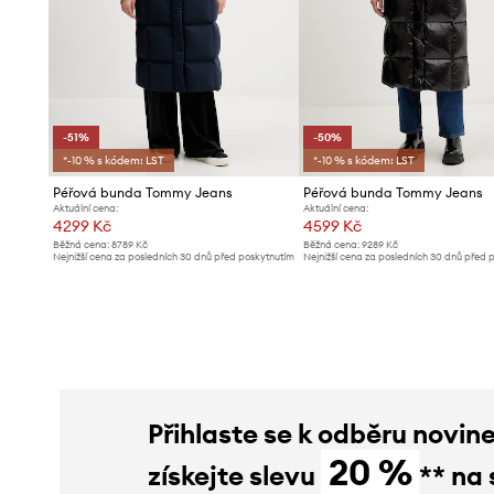
-51%
-50%
*-10 % s kódem: LST
*-10 % s kódem: LST
Péřová bunda Tommy Jeans
Péřová bunda Tommy Jeans
Aktuální cena:
Aktuální cena:
4299 Kč
4599 Kč
Běžná cena:
8789 Kč
Běžná cena:
9289 Kč
Nejnižší cena za posledních 30 dnů před poskytnutím
Nejnižší cena za posledních 30 dnů před 
slevy:
8789 Kč
slevy:
9289 Kč
Přihlaste se k odběru novin
20 %
získejte slevu
** na 