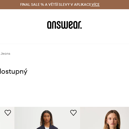
ácení zdarma (od 1800 Kč)
FINAL SALE % A VĚTŠÍ SLEVY V APLIKACI!
Doručení i do 24 h
VÍCE
Ušetřete s 
 Jeans
dostupný