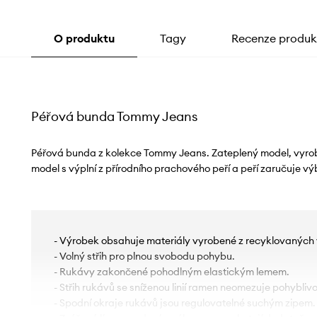
O produktu
Tagy
Recenze produk
Péřová bunda Tommy Jeans
Péřová bunda z kolekce Tommy Jeans. Zateplený model, vyrob
model s výplní z přírodního prachového peří a peří zaručuje výb
- Výrobek obsahuje materiály vyrobené z recyklovaných 
- Volný střih pro plnou svobodu pohybu.
- Rukávy zakončené pohodlným elastickým lemem.
- Střih rukávů se sníženou linií ramen neomezuje pohyblivo
- Spodní okraje rukávů jsou regulovatelné suchým zipem.