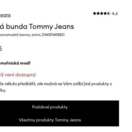
4.6
eans
á bunda Tommy Jeans
mavomodrá barva, zimní, DW0DW18821
č
ámořnická modř
již není dostupný
ás někdo předběhl, ale možná se Vám zalíbí jiné produkty z
dky.
Podobné produkty
Všechny produkty Tommy Jeans