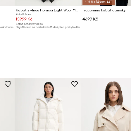
*-15 % s kódem: LST
Kabát s vlnou Fiorucci Light Wool Maxi
Fracomina kabát dámský
Aktuální cena:
15999 Kč
4699 Kč
Běžná cena:
26990 Kč
poskytnutím
Nejnižší cena za posledních 30 dnů před poskytnutím
slevy:
17539 Kč