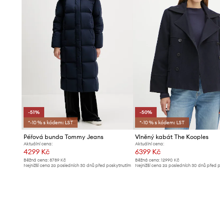
-51%
-50%
*-10 % s kódem: LST
*-10 % s kódem: LST
Péřová bunda Tommy Jeans
Vlněný kabát The Kooples
Aktuální cena:
Aktuální cena:
4299 Kč
6399 Kč
Běžná cena:
8789 Kč
Běžná cena:
12990 Kč
Nejnižší cena za posledních 30 dnů před poskytnutím
Nejnižší cena za posledních 30 dnů před 
slevy:
8789 Kč
slevy:
12990 Kč