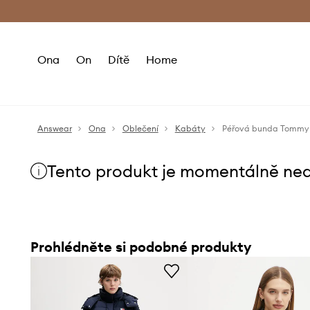
Premium Fashion Benefits
Doručení a vr
Ona
On
Dítě
Home
Answear
Ona
Oblečení
Kabáty
Péřová bunda Tommy
Tento produkt je momentálně ne
Prohlédněte si podobné produkty