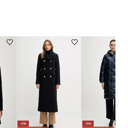
Tabulka velikosti
DW0DW18821
ořnická modř
Tommy Jeans
-11%
-11%