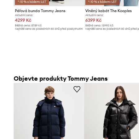
*-10 % s kódem: LST
*-10 % s kódem: LST
Péřová bunda Tommy Jeans
Vlněný kabát The Kooples
Aktuální cena:
Aktuální cena:
4299 Kč
6399 Kč
Běžná cena:
8789 Kč
Běžná cena:
12990 Kč
Nejnižší cena za posledních 30 dnů před poskytnutím
Nejnižší cena za posledních 30 dnů před 
slevy:
8789 Kč
slevy:
12990 Kč
Objevte produkty Tommy Jeans