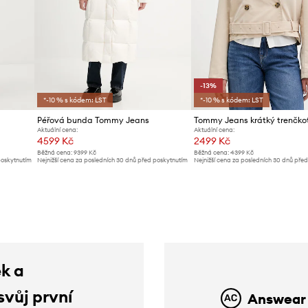
-13%
*-10 % s kódem: LST
*-10 % s kódem: LST
Péřová bunda Tommy Jeans
Aktuální cena:
Aktuální cena:
4599 Kč
2499 Kč
Běžná cena:
9399 Kč
Běžná cena:
4399 Kč
poskytnutím
Nejnižší cena za posledních 30 dnů před poskytnutím
Nejnižší cena za posledních 30 dnů pře
slevy:
5099 Kč
slevy:
2899 Kč
ek a
svůj první
Answear