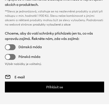
akcích a produktech.
**Sleva je jednorázová, vztahuje se na nezlevněné produkty a platí při
nákupu v min. hodnotě 1 900 Kč. Slevu nelze kombinovat s jinými
akcemi a některé produkty mohou být ze slevy vyloučeny. Podrobnosti
na webové stránce:
produkty vyloučené z akce
Chceme, aby do vaší schránky přicházelo jen to, co vás
opravdu zajímá. Řekněte nám, zda vás zajímá:
Dámská móda
Pánská móda
Výběr nabídky je volitelný.
Přihlásit se