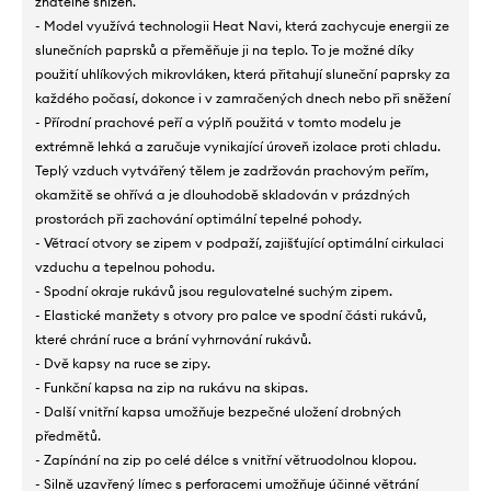
znatelně snížen.
- Model využívá technologii Heat Navi, která zachycuje energii ze
slunečních paprsků a přeměňuje ji na teplo. To je možné díky
použití uhlíkových mikrovláken, která přitahují sluneční paprsky za
každého počasí, dokonce i v zamračených dnech nebo při sněžení
- Přírodní prachové peří a výplň použitá v tomto modelu je
extrémně lehká a zaručuje vynikající úroveň izolace proti chladu.
Teplý vzduch vytvářený tělem je zadržován prachovým peřím,
okamžitě se ohřívá a je dlouhodobě skladován v prázdných
prostorách při zachování optimální tepelné pohody.
- Větrací otvory se zipem v podpaží, zajišťující optimální cirkulaci
vzduchu a tepelnou pohodu.
- Spodní okraje rukávů jsou regulovatelné suchým zipem.
- Elastické manžety s otvory pro palce ve spodní části rukávů,
které chrání ruce a brání vyhrnování rukávů.
- Dvě kapsy na ruce se zipy.
- Funkční kapsa na zip na rukávu na skipas.
- Další vnitřní kapsa umožňuje bezpečné uložení drobných
předmětů.
- Zapínání na zip po celé délce s vnitřní větruodolnou klopou.
- Silně uzavřený límec s perforacemi umožňuje účinné větrání