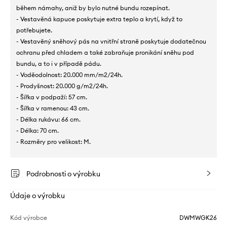
během námahy, aniž by bylo nutné bundu rozepínat.
- Vestavěná kapuce poskytuje extra teplo a krytí, když to
potřebujete.
- Vestavěný sněhový pás na vnitřní straně poskytuje dodatečnou
ochranu před chladem a také zabraňuje pronikání sněhu pod
bundu, a to i v případě pádu.
- Voděodolnost: 20.000 mm/m2/24h.
- Prodyšnost: 20.000 g/m2/24h.
- Šířka v podpaží: 57 cm.
- Šířka v ramenou: 43 cm.
- Délka rukávu: 66 cm.
- Délka: 70 cm.
- Rozměry pro velikost: M.
Podrobnosti o výrobku
Údaje o výrobku
Kód výrobce
DWMWGK26