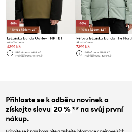
-10%
-10%
*-10 % s kódem: LST
*-10 % s kódem: LST
Lyžařská bunda Oakley TNP TBT
Aktuální cena:
Aktuální cena:
4399 Kč
7399 Kč
Běžná cena:
6499 Kč
Běžná cena:
11989 Kč
Nejnižší cena:
4899 Kč
Nejnižší cena:
8299 Kč
Přihlaste se k odběru novinek a
získejte slevu
20 %
** na svůj první
nákup.
Připojte se k naší komunitě a získejte informace o nejnovějších