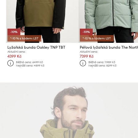
-10%
-10%
*-10 % s kódem: LST
*-10 % s kódem: LST
Lyžařská bunda Oakley TNP TBT
Aktuální cena:
Aktuální cena:
4399 Kč
7399 Kč
Běžná cena:
6499 Kč
Běžná cena:
11989 Kč
Nejnižší cena:
4899 Kč
Nejnižší cena:
8299 Kč