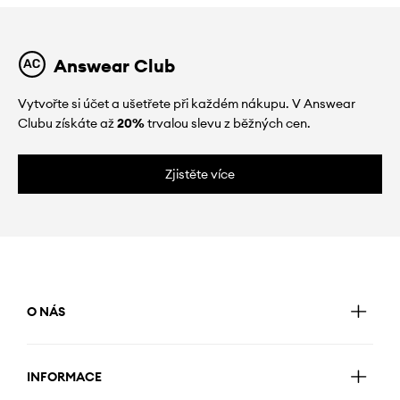
Answear Club
Vytvořte si účet a ušetřete při každém nákupu. V Answear
Clubu získáte až
20%
trvalou slevu z běžných cen.
Zjistěte více
O NÁS
INFORMACE