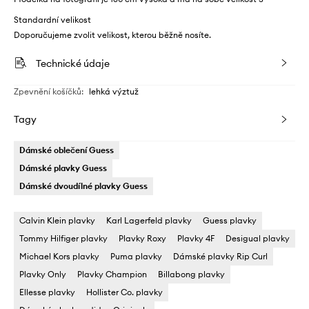
Standardní velikost
Doporučujeme zvolit velikost, kterou běžně nosíte.
Technické údaje
Zpevnění košíčků
:
lehká výztuž
Tagy
Dámské oblečení Guess
Dámské plavky Guess
Dámské dvoudílné plavky Guess
Calvin Klein plavky
Karl Lagerfeld plavky
Guess plavky
Tommy Hilfiger plavky
Plavky Roxy
Plavky 4F
Desigual plavky
Michael Kors plavky
Puma plavky
Dámské plavky Rip Curl
Plavky Only
Plavky Champion
Billabong plavky
Ellesse plavky
Hollister Co. plavky