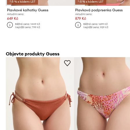
*-5 % s kódem: LST
*-5 % s kódem: LST
Plavkové kalhotky Guess
Plavková podprsenka Guess
Aktuální cena:
Aktuální cena:
649 Kč
879 Kč
Běžná cena:
1449 Kč
Běžná cena:
1699 Kč
Nejnižší cena:
799 Kč
Nejnižší cena:
929 Kč
Objevte produkty Guess