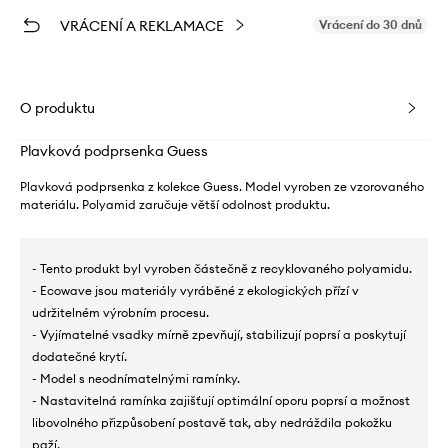
VRÁCENÍ A REKLAMACE
Vrácení do 30 dnů
O produktu
Plavková podprsenka Guess
Plavková podprsenka z kolekce Guess. Model vyroben ze vzorovaného
materiálu. Polyamid zaručuje větší odolnost produktu.
- Tento produkt byl vyroben částečně z recyklovaného polyamidu.
- Ecowave jsou materiály vyráběné z ekologických přízí v
udržitelném výrobním procesu.
- Vyjímatelné vsadky mírně zpevňují, stabilizují poprsí a poskytují
dodatečné krytí.
- Model s neodnímatelnými ramínky.
- Nastavitelná ramínka zajišťují optimální oporu poprsí a možnost
libovolného přizpůsobení postavě tak, aby nedráždila pokožku
paží.