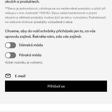
akcích a produktech.
**Sleva je jednorázová, vztahuje se na nezlevněné produkty a platí při
nákupu v min. hodnotě 1 900 Kč. Slevu nelze kombinovat s jinými
akcemi a některé produkty mohou být ze slevy vyloučeny. Podrobnosti
na webové stránce:
produkty vyloučené z akce
Chceme, aby do vaší schránky přicházelo jen to, co vás
opravdu zajímá. Řekněte nám, zda vás zajímá:
Dámská móda
Pánská móda
Výběr nabídky je volitelný.
Přihlásit se