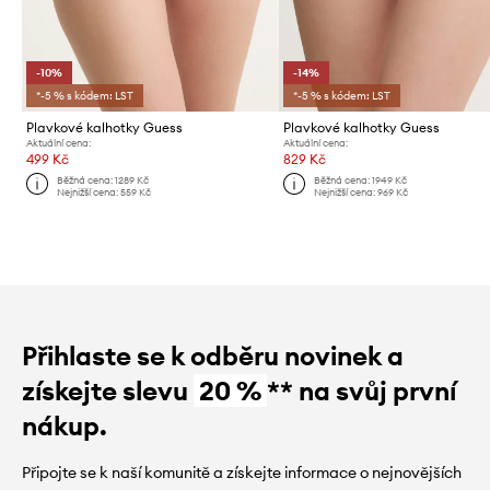
-10%
-14%
*-5 % s kódem: LST
*-5 % s kódem: LST
Plavkové kalhotky Guess
Plavkové kalhotky Guess
Aktuální cena:
Aktuální cena:
499 Kč
829 Kč
Běžná cena:
1289 Kč
Běžná cena:
1949 Kč
Nejnižší cena:
559 Kč
Nejnižší cena:
969 Kč
Přihlaste se k odběru novinek a
získejte slevu
20 %
** na svůj první
nákup.
Připojte se k naší komunitě a získejte informace o nejnovějších