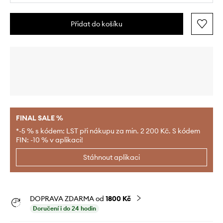
Přidat do košíku
FINAL SALE %
*-5 % s kódem: LST při nákupu za min. 2 200 Kč. S kódem
FIN: -10 % v aplikaci!
Stáhnout aplikaci
DOPRAVA ZDARMA od
1800 Kč
Doručení i do 24 hodin