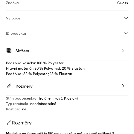
Značka
Guess
Výrobce
ID produktu
Složení
Podšívka košíčku: 100 % Polyester
Hlavní materiál: 80 % Polyamid, 20 % Elastan
Podšívka: 82 % Polyester, 18 % Elastan
Rozměry
Střih podprsenky
:
Trojúhelníkový, Klasický
Typ ramínek
:
neodnímatelné
Kostice
:
ne
Rozměry
Modelka na fotografii je 180 cm vysoká a má na sobě velikost S