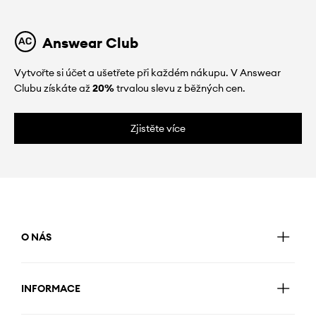
Answear Club
Vytvořte si účet a ušetřete při každém nákupu. V Answear
Clubu získáte až
20%
trvalou slevu z běžných cen.
Zjistěte více
O NÁS
INFORMACE