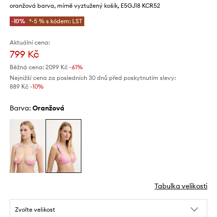
oranžová barva, mírně vyztužený košík, E5GJ18 KCR52
-10%
*-5 % s kódem: LST
Aktuální cena:
799 Kč
Běžná cena:
2099 Kč
-61%
Nejnižší cena za posledních 30 dnů před poskytnutím slevy:
889 Kč
 -10%
Barva:
oranžová
Tabulka velikosti
Zvolte velikost