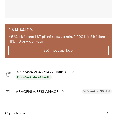
FINAL SALE %
*-5 % s kódem: LST při nákupu za min. 2 200 Kč. S kódem
FIN: -10 % v aplikaci!
Stáhnout aplikaci
DOPRAVA ZDARMA od
1800 Kč
Doručení i do 24 hodin
VRÁCENÍ A REKLAMACE
Vrácení do 30 dnů
O produktu