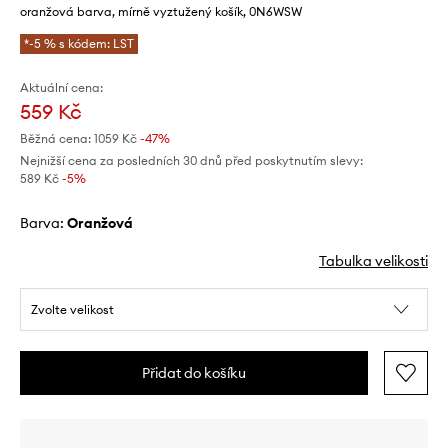
oranžová barva, mírně vyztužený košík, 0N6WSW
*-5 % s kódem: LST
Aktuální cena:
559 Kč
Běžná cena:
1059 Kč
-47%
Nejnižší cena za posledních 30 dnů před poskytnutím slevy:
589 Kč
 -5%
Barva:
oranžová
Tabulka velikosti
Zvolte velikost
Přidat do košíku