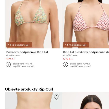
*-5 % s kódem: LST
*-5 % s kódem: LST
Plavková podprsenka Rip Curl
Aktuální cena:
Aktuální cena:
529 Kč
559 Kč
Běžná cena:
999 Kč
Běžná cena:
709 Kč
Nejnižší cena:
559 Kč
Nejnižší cena:
579 Kč
Objevte produkty Rip Curl