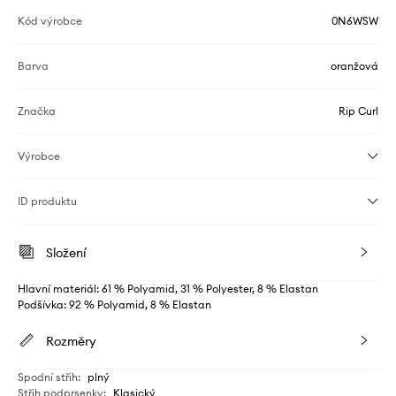
Kód výrobce
0N6WSW
Barva
oranžová
Značka
Rip Curl
Výrobce
ID produktu
Složení
Hlavní materiál: 61 % Polyamid, 31 % Polyester, 8 % Elastan
Podšívka: 92 % Polyamid, 8 % Elastan
Rozměry
Spodní střih
:
plný
Střih podprsenky
:
Klasický