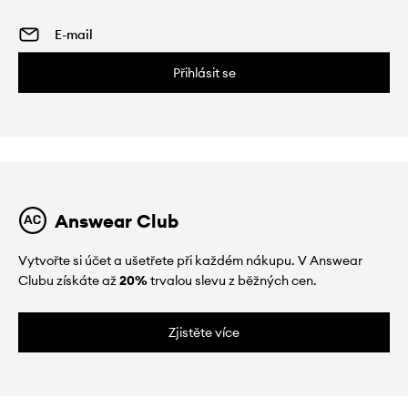
Přihlásit se
Answear Club
Vytvořte si účet a ušetřete při každém nákupu. V Answear
Clubu získáte až
20%
trvalou slevu z běžných cen.
Zjistěte více