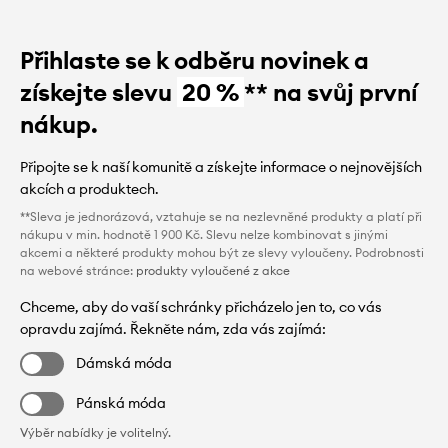
Přihlaste se k odběru novinek a
získejte slevu
20 %
** na svůj první
nákup.
Připojte se k naší komunitě a získejte informace o nejnovějších
akcích a produktech.
**Sleva je jednorázová, vztahuje se na nezlevněné produkty a platí při
nákupu v min. hodnotě 1 900 Kč. Slevu nelze kombinovat s jinými
akcemi a některé produkty mohou být ze slevy vyloučeny. Podrobnosti
na webové stránce:
produkty vyloučené z akce
Chceme, aby do vaší schránky přicházelo jen to, co vás
opravdu zajímá. Řekněte nám, zda vás zajímá:
Dámská móda
Pánská móda
Výběr nabídky je volitelný.