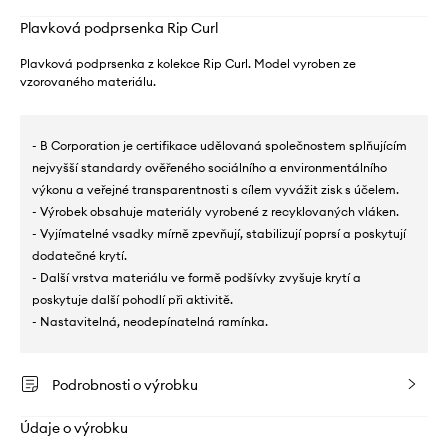
Plavková podprsenka Rip Curl
Plavková podprsenka z kolekce Rip Curl. Model vyroben ze
vzorovaného materiálu.
- B Corporation je certifikace udělovaná společnostem splňujícím
nejvyšší standardy ověřeného sociálního a environmentálního
výkonu a veřejné transparentnosti s cílem vyvážit zisk s účelem.
- Výrobek obsahuje materiály vyrobené z recyklovaných vláken.
- Vyjímatelné vsadky mírně zpevňují, stabilizují poprsí a poskytují
dodatečné krytí.
- Další vrstva materiálu ve formě podšívky zvyšuje krytí a
poskytuje další pohodlí při aktivitě.
- Nastavitelná, neodepínatelná ramínka.
Podrobnosti o výrobku
Údaje o výrobku