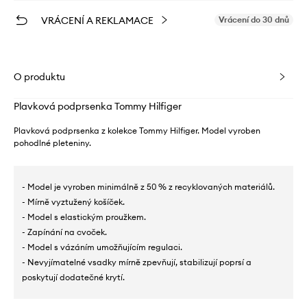
VRÁCENÍ A REKLAMACE
Vrácení do 30 dnů
O produktu
Plavková podprsenka Tommy Hilfiger
Plavková podprsenka z kolekce Tommy Hilfiger. Model vyroben
pohodlné pleteniny.
- Model je vyroben minimálně z 50 % z recyklovaných materiálů.
- Mírně vyztužený košíček.
- Model s elastickým proužkem.
- Zapínání na cvoček.
- Model s vázáním umožňujícím regulaci.
- Nevyjímatelné vsadky mírně zpevňují, stabilizují poprsí a
poskytují dodatečné krytí.