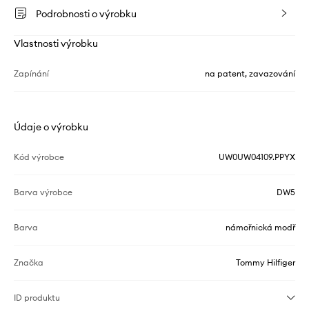
Podrobnosti o výrobku
Vlastnosti výrobku
Zapínání
na patent, zavazování
Údaje o výrobku
Kód výrobce
UW0UW04109.PPYX
Barva výrobce
DW5
Barva
námořnická modř
Značka
Tommy Hilfiger
ID produktu