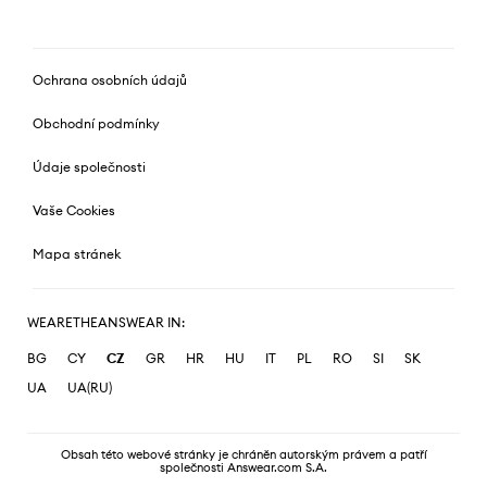
Ochrana osobních údajů
Obchodní podmínky
Údaje společnosti
Vaše Cookies
Mapa stránek
WEARETHEANSWEAR IN:
BG
CY
CZ
GR
HR
HU
IT
PL
RO
SI
SK
UA
UA(RU)
Obsah této webové stránky je chráněn autorským právem a patří
společnosti Answear.com S.A.