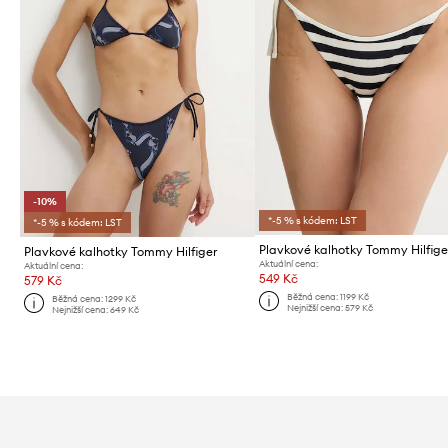
-10%
*-5 % s kódem: LST
*-5 % s kódem: LST
Plavkové kalhotky Tommy Hilfige
Plavkové kalhotky Tommy Hilfiger
Aktuální cena:
Aktuální cena:
549 Kč
579 Kč
Běžná cena:
1199 Kč
Běžná cena:
1299 Kč
Nejnižší cena:
579 Kč
Nejnižší cena:
649 Kč