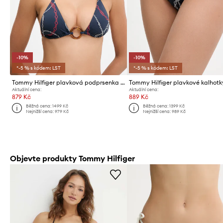
-10%
-10%
*-5 % s kódem: LST
*-5 % s kódem: LST
Tommy Hilfiger plavková podprsenka dámská
Aktuální cena:
Aktuální cena:
879 Kč
889 Kč
Běžná cena:
1499 Kč
Běžná cena:
1399 Kč
Nejnižší cena:
979 Kč
Nejnižší cena:
989 Kč
Objevte produkty Tommy Hilfiger