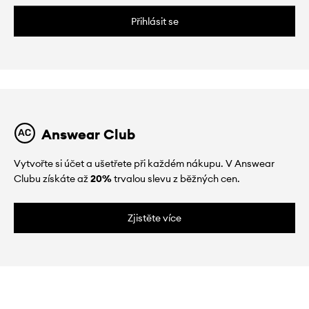
Přihlásit se
Answear Club
Vytvořte si účet a ušetřete při každém nákupu. V Answear
Clubu získáte až
20%
trvalou slevu z běžných cen.
Zjistěte více