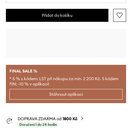
Přidat do košíku
FINAL SALE %
*-5 % s kódem: LST při nákupu za min. 2 200 Kč. S kódem
FIN: -10 % v aplikaci!
Stáhnout aplikaci
DOPRAVA ZDARMA od
1800 Kč
Doručení i do 24 hodin