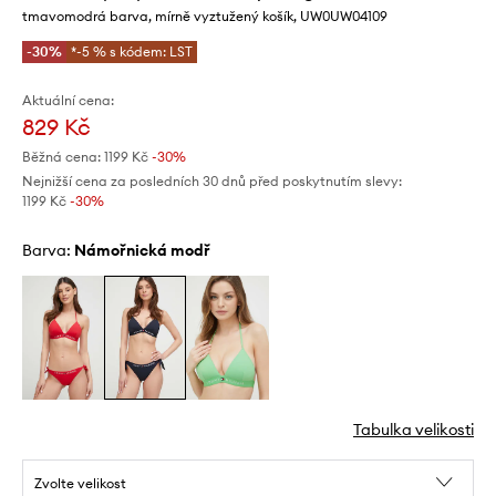
tmavomodrá barva, mírně vyztužený košík, UW0UW04109
-30%
*-5 % s kódem: LST
Aktuální cena:
829 Kč
Běžná cena:
1199 Kč
-30%
Nejnižší cena za posledních 30 dnů před poskytnutím slevy:
1199 Kč
 -30%
Barva:
námořnická modř
Tabulka velikosti
Zvolte velikost