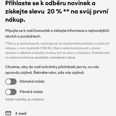
Přihlaste se k odběru novinek a
získejte slevu
20 %
** na svůj první
nákup.
Připojte se k naší komunitě a získejte informace o nejnovějších
akcích a produktech.
**Sleva je jednorázová, vztahuje se na nezlevněné produkty a platí při
nákupu v min. hodnotě 1 900 Kč. Slevu nelze kombinovat s jinými
akcemi a některé produkty mohou být ze slevy vyloučeny. Podrobnosti
na webové stránce:
produkty vyloučené z akce
Chceme, aby do vaší schránky přicházelo jen to, co vás
opravdu zajímá. Řekněte nám, zda vás zajímá:
Dámská móda
Pánská móda
Výběr nabídky je volitelný.