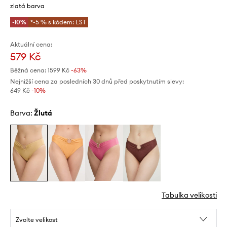
zlatá barva
-10%
*-5 % s kódem: LST
Aktuální cena:
579 Kč
Běžná cena:
1599 Kč
-63%
Nejnižší cena za posledních 30 dnů před poskytnutím slevy:
649 Kč
 -10%
Barva:
žlutá
Tabulka velikosti
Zvolte velikost