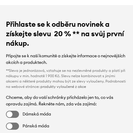
Přihlaste se k odběru novinek a
získejte slevu
20 %
** na svůj první
nákup.
Připojte se k naší komunitě a získejte informace o nejnovějších
akcích a produktech.
**Sleva je jednorázová, vztahuje se na nezlevněné produkty a platí při
nákupu v min. hodnotě 1 900 Kč. Slevu nelze kombinovat s jinými
akcemi a některé produkty mohou být ze slevy vyloučeny. Podrobnosti
na webové stránce:
produkty vyloučené z akce
Chceme, aby do vaší schránky přicházelo jen to, co vás
opravdu zajímá. Řekněte nám, zda vás zajímá:
Dámská móda
Pánská móda