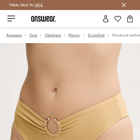
FINAL SALE %!
VÍCE
Ušetřete s Answear Club
Answear
Ona
Oblečení
Plavky
Dvojdílné
Plavkové kalho