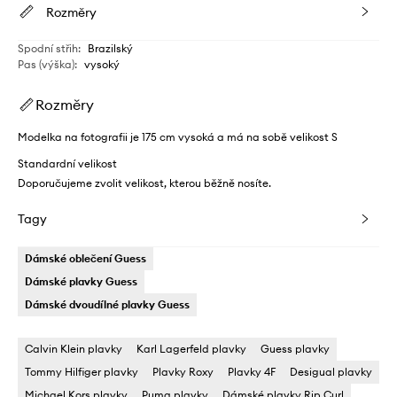
Rozměry
Spodní střih
:
Brazilský
Pas (výška)
:
vysoký
Rozměry
Modelka na fotografii je 175 cm vysoká a má na sobě velikost S
Standardní velikost
Doporučujeme zvolit velikost, kterou běžně nosíte.
Tagy
Dámské oblečení Guess
Dámské plavky Guess
Dámské dvoudílné plavky Guess
Calvin Klein plavky
Karl Lagerfeld plavky
Guess plavky
Tommy Hilfiger plavky
Plavky Roxy
Plavky 4F
Desigual plavky
Michael Kors plavky
Puma plavky
Dámské plavky Rip Curl