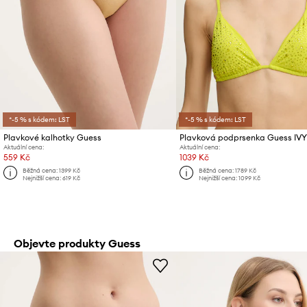
*-5 % s kódem: LST
*-5 % s kódem: LST
Plavkové kalhotky Guess
Plavková podprsenka Guess IVY
Aktuální cena:
Aktuální cena:
559 Kč
1039 Kč
Běžná cena:
1399 Kč
Běžná cena:
1789 Kč
Nejnižší cena:
619 Kč
Nejnižší cena:
1099 Kč
Objevte produkty Guess