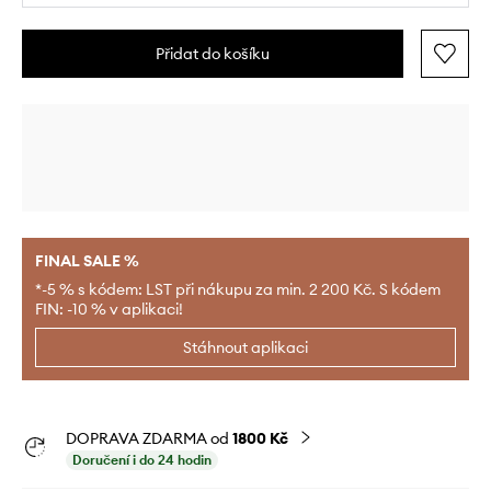
Přidat do košíku
FINAL SALE %
*-5 % s kódem: LST při nákupu za min. 2 200 Kč. S kódem
FIN: -10 % v aplikaci!
Stáhnout aplikaci
DOPRAVA ZDARMA od
1800 Kč
Doručení i do 24 hodin