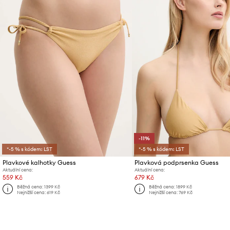
-11%
*-5 % s kódem: LST
*-5 % s kódem: LST
Plavkové kalhotky Guess
Plavková podprsenka Guess
Aktuální cena:
Aktuální cena:
559 Kč
679 Kč
Běžná cena:
1399 Kč
Běžná cena:
1899 Kč
Nejnižší cena:
619 Kč
Nejnižší cena:
769 Kč