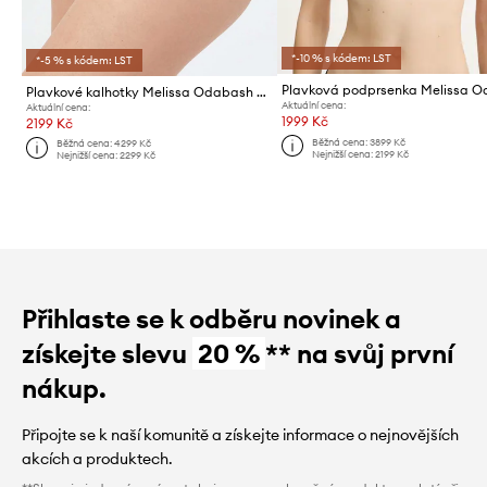
*-10 % s kódem: LST
*-5 % s kódem: LST
Plavkové kalhotky Melissa Odabash Barcelona
Aktuální cena:
Aktuální cena:
1999 Kč
2199 Kč
Běžná cena:
3899 Kč
Běžná cena:
4299 Kč
Nejnižší cena:
2199 Kč
Nejnižší cena:
2299 Kč
Přihlaste se k odběru novinek a
získejte slevu
20 %
** na svůj první
nákup.
Připojte se k naší komunitě a získejte informace o nejnovějších
akcích a produktech.