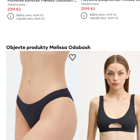
Plavkové kalhotky Melissa Odabash Barcelona
Aktuální cena:
Aktuální cena:
2599 Kč
2199 Kč
Běžná cena:
4199 Kč
Běžná cena:
4299 Kč
Nejnižší cena:
2699 Kč
Nejnižší cena:
2299 Kč
Objevte produkty Melissa Odabash