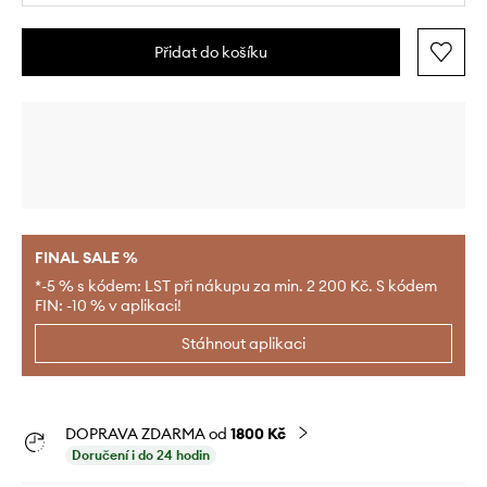
Přidat do košíku
FINAL SALE %
*-5 % s kódem: LST při nákupu za min. 2 200 Kč. S kódem
FIN: -10 % v aplikaci!
Stáhnout aplikaci
DOPRAVA ZDARMA od
1800 Kč
Doručení i do 24 hodin