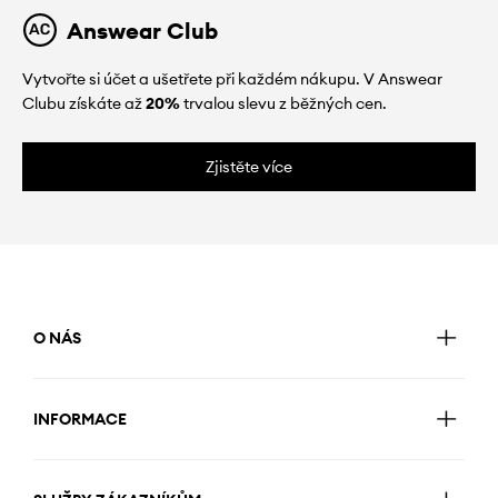
Answear Club
Vytvořte si účet a ušetřete při každém nákupu. V Answear
Clubu získáte až
20%
trvalou slevu z běžných cen.
Zjistěte více
O NÁS
INFORMACE