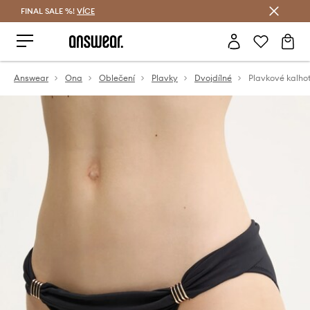
FINAL SALE %!
VÍCE
Ušetřete s Answear Club
Answear
Ona
Oblečení
Plavky
Dvojdílné