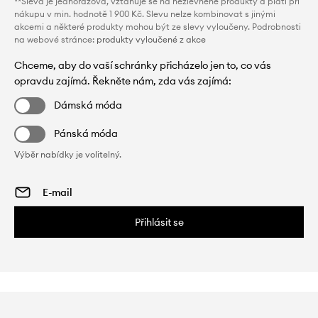
**Sleva je jednorázová, vztahuje se na nezlevněné produkty a platí při
nákupu v min. hodnotě 1 900 Kč. Slevu nelze kombinovat s jinými
akcemi a některé produkty mohou být ze slevy vyloučeny. Podrobnosti
na webové stránce:
produkty vyloučené z akce
Chceme, aby do vaší schránky přicházelo jen to, co vás
opravdu zajímá. Řekněte nám, zda vás zajímá:
Dámská móda
Pánská móda
Výběr nabídky je volitelný.
Přihlásit se