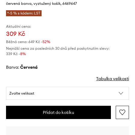
červená barva, vyztužený košík, 6469647
*-5 % s kódem: LST
Aktuální cena:
309 Kč
Běžná cena:
649 Kč
-52%
Nejnižší cena za posledních 30 dnů před poskytnutím slevy:
339 Kč
 -8%
Barva:
červená
Tabulka velikosti
Zvolte velikost
Přidat do košíku