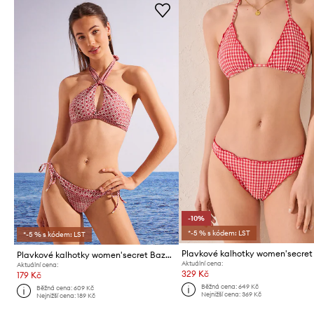
-10%
*-5 % s kódem: LST
*-5 % s kódem: LST
Plavkové kalhotky women'secret
Plavkové kalhotky women'secret Bazar
Aktuální cena:
Aktuální cena:
329 Kč
179 Kč
Běžná cena:
649 Kč
Běžná cena:
609 Kč
Nejnižší cena:
369 Kč
Nejnižší cena:
189 Kč