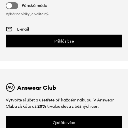
Pánská móda
Výběr nabídky je volitelný.
Přihlásit se
Answear Club
Vytvořte si účet a ušetřete při každém nákupu. V Answear
Clubu získáte až
20%
trvalou slevu z běžných cen.
Zjistěte více