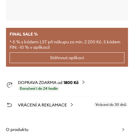
FINAL SALE %
*-5 % s kódem: LST při nákupu za min. 2 200 Kč. S kódem
FIN: -10 % v aplikaci!
Stáhnout aplikaci
DOPRAVA ZDARMA od
1800 Kč
Doručení i do 24 hodin
VRÁCENÍ A REKLAMACE
Vrácení do 30 dnů
O produktu