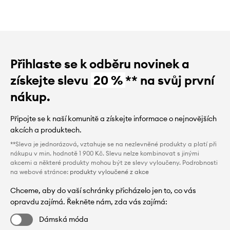
Přihlaste se k odběru novinek a
získejte slevu
20 %
** na svůj první
nákup.
Připojte se k naší komunitě a získejte informace o nejnovějších
akcích a produktech.
**Sleva je jednorázová, vztahuje se na nezlevněné produkty a platí při
nákupu v min. hodnotě 1 900 Kč. Slevu nelze kombinovat s jinými
akcemi a některé produkty mohou být ze slevy vyloučeny. Podrobnosti
na webové stránce:
produkty vyloučené z akce
Chceme, aby do vaší schránky přicházelo jen to, co vás
opravdu zajímá. Řekněte nám, zda vás zajímá:
Dámská móda