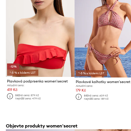
-12%
*-5 % s kódem: LST
*-5 % s kódem: LST
Plavková podprsenka women'secret
Aktuální cena:
Aktuální cena:
419 Kč
179 Kč
Běžná cena:
879 Kč
Běžná cena:
609 Kč
Nejnižší cena:
479 Kč
Nejnižší cena:
189 Kč
Objevte produkty women'secret