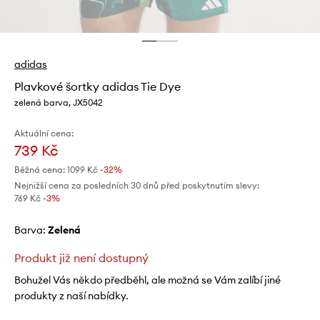
adidas
Plavkové šortky adidas Tie Dye
zelená barva, JX5042
Aktuální cena:
739 Kč
Běžná cena:
1099 Kč
-32%
Nejnižší cena za posledních 30 dnů před poskytnutím slevy:
769 Kč
 -3%
Barva:
zelená
Produkt již není dostupný
Bohužel Vás někdo předběhl, ale možná se Vám zalíbí jiné
produkty z naší nabídky.