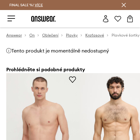
FINAL SALE %!
VÍCE
Ušetřete s Answear Club
Answear
On
Oblečení
Plavky
Kraťasové
Plavkové šortky
Tento produkt je momentálně nedostupný
Prohlédněte si podobné produkty