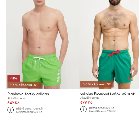
-11%
*-5 % s kódem: LST
*-5 % s kódem: LST
adidas Koupací šortky pánské
Plavkové šortky adidas
Aktuální cena:
Aktuální cena:
699 Kč
549 Kč
Běžná cena:
879 Kč
Běžná cena:
1059 Kč
Nejnižší cena:
739 Kč
Nejnižší cena:
619 Kč