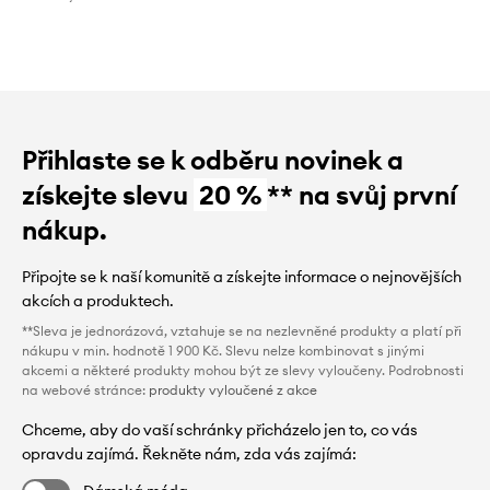
Přihlaste se k odběru novinek a
získejte slevu
20 %
** na svůj první
nákup.
Připojte se k naší komunitě a získejte informace o nejnovějších
akcích a produktech.
**Sleva je jednorázová, vztahuje se na nezlevněné produkty a platí při
nákupu v min. hodnotě 1 900 Kč. Slevu nelze kombinovat s jinými
akcemi a některé produkty mohou být ze slevy vyloučeny. Podrobnosti
na webové stránce:
produkty vyloučené z akce
Chceme, aby do vaší schránky přicházelo jen to, co vás
opravdu zajímá. Řekněte nám, zda vás zajímá: