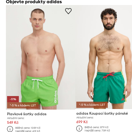
Objevte produkty adidas
-11%
*-5 % s kódem: LST
*-5 % s kódem: LST
adidas Koupací šortky pánské
Plavkové šortky adidas
Aktuální cena:
Aktuální cena:
699 Kč
549 Kč
Běžná cena:
879 Kč
Běžná cena:
1059 Kč
Nejnižší cena:
739 Kč
Nejnižší cena:
619 Kč