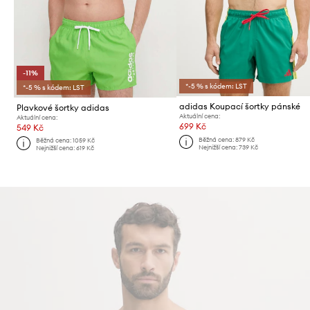
-11%
*-5 % s kódem: LST
*-5 % s kódem: LST
adidas Koupací šortky pánské
Plavkové šortky adidas
Aktuální cena:
Aktuální cena:
699 Kč
549 Kč
Běžná cena:
879 Kč
Běžná cena:
1059 Kč
Nejnižší cena:
739 Kč
Nejnižší cena:
619 Kč