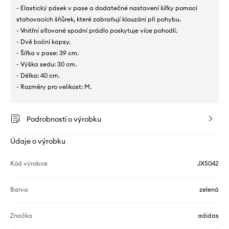
- Elastický pásek v pase a dodatečné nastavení šířky pomocí
stahovacích šňůrek, které zabraňují klouzání při pohybu.
- Vnitřní síťované spodní prádlo poskytuje více pohodlí.
- Dvě boční kapsy.
- Šířka v pase: 39 cm.
- Výška sedu: 30 cm.
- Délka: 40 cm.
- Rozměry pro velikost: M.
Podrobnosti o výrobku
Údaje o výrobku
Kód výrobce
JX5042
Barva
zelená
Značka
adidas