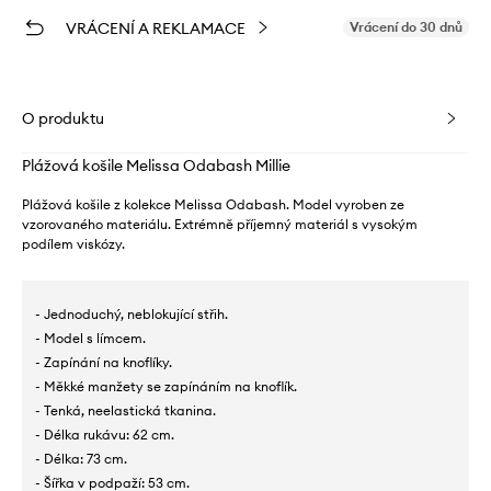
VRÁCENÍ A REKLAMACE
Vrácení do 30 dnů
O produktu
Plážová košile Melissa Odabash Millie
Plážová košile z kolekce Melissa Odabash. Model vyroben ze
vzorovaného materiálu. Extrémně příjemný materiál s vysokým
podílem viskózy.
- Jednoduchý, neblokující střih.
- Model s límcem.
- Zapínání na knoflíky.
- Měkké manžety se zapínáním na knoflík.
- Tenká, neelastická tkanina.
- Délka rukávu: 62 cm.
- Délka: 73 cm.
- Šířka v podpaží: 53 cm.