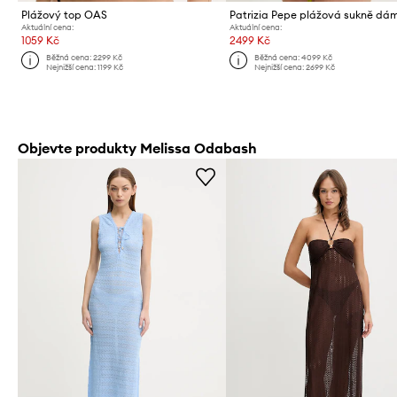
Plážový top OAS
Patrizia Pepe plážová sukně dá
Aktuální cena:
Aktuální cena:
1059 Kč
2499 Kč
Běžná cena:
2299 Kč
Běžná cena:
4099 Kč
Nejnižší cena:
1199 Kč
Nejnižší cena:
2699 Kč
Objevte produkty Melissa Odabash