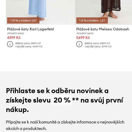
*-10 % s kódem: LST
*-5 % s kódem: LST
Plážové šaty Karl Lagerfeld
Plážové šaty Melissa Odabash
Aktuální cena:
Aktuální cena:
4399 Kč
5699 Kč
Běžná cena:
8899 Kč
Běžná cena:
8899 Kč
Nejnižší cena:
4699 Kč
Nejnižší cena:
5799 Kč
Přihlaste se k odběru novinek a
získejte slevu
20 %
** na svůj první
nákup.
Připojte se k naší komunitě a získejte informace o nejnovějších
akcích a produktech.