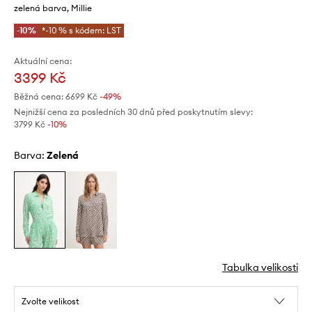
zelená barva, Millie
-10%
*-10 % s kódem: LST
Aktuální cena:
3399 Kč
Běžná cena:
6699 Kč
-49%
Nejnižší cena za posledních 30 dnů před poskytnutím slevy:
3799 Kč
 -10%
Barva:
zelená
Tabulka velikosti
Zvolte velikost