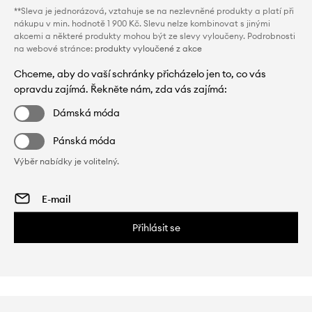
**Sleva je jednorázová, vztahuje se na nezlevněné produkty a platí při
nákupu v min. hodnotě 1 900 Kč. Slevu nelze kombinovat s jinými
akcemi a některé produkty mohou být ze slevy vyloučeny. Podrobnosti
na webové stránce:
produkty vyloučené z akce
Chceme, aby do vaší schránky přicházelo jen to, co vás
opravdu zajímá. Řekněte nám, zda vás zajímá:
Dámská móda
Pánská móda
Výběr nabídky je volitelný.
Přihlásit se