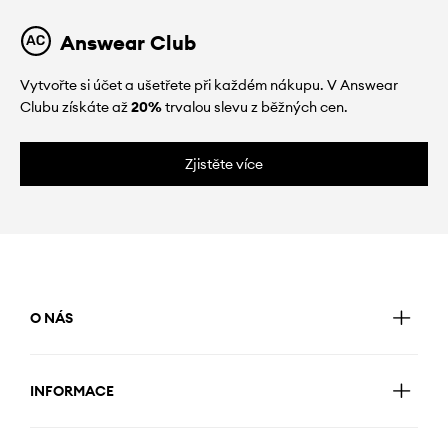
Answear Club
Vytvořte si účet a ušetřete při každém nákupu. V Answear
Clubu získáte až
20%
trvalou slevu z běžných cen.
Zjistěte více
O NÁS
INFORMACE