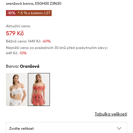
oranžová barva, E5GH00 Z3N30
-10%
*-5 % s kódem: LST
Aktuální cena:
579 Kč
Běžná cena:
1449 Kč
-60%
Nejnižší cena za posledních 30 dnů před poskytnutím slevy:
649 Kč
 -10%
Barva:
oranžová
Tabulka velikosti
Zvolte velikost