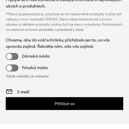
akcích a produktech.
**Sleva je jednorázová, vztahuje se na nezlevněné produkty a platí při
nákupu v min. hodnotě 1 900 Kč. Slevu nelze kombinovat s jinými
akcemi a některé produkty mohou být ze slevy vyloučeny. Podrobnosti
na webové stránce:
produkty vyloučené z akce
Chceme, aby do vaší schránky přicházelo jen to, co vás
opravdu zajímá. Řekněte nám, zda vás zajímá:
Dámská móda
Pánská móda
Výběr nabídky je volitelný.
Přihlásit se