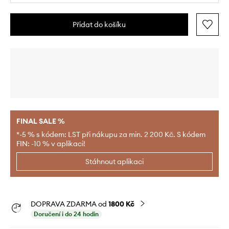
Přidat do košíku
FINAL SALE %
*-5 % s kódem: LST při nákupu za min. 2 200 Kč. S kódem
FIN: -10 % v aplikaci!
Stáhnout aplikaci
DOPRAVA ZDARMA od
1800 Kč
Doručení i do 24 hodin