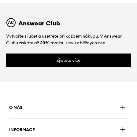
Answear Club
Vytvořte si účet a ušetřete při každém nákupu. V Answear
Clubu získáte až
20%
trvalou slevu z běžných cen.
Zjistěte více
O NÁS
INFORMACE