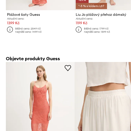
*-5 % s kódem: LST
Plážové šaty Guess
Liu Jo plážový přehoz dámský
Aktuální cena:
Aktuální cena:
1399 Kč
1199 Kč
Běžná cena:
2549 Kč
Běžná cena:
1799 Kč
Nejnižší cena:
1499 Kč
Nejnižší cena:
1599 Kč
Objevte produkty Guess