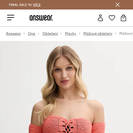
FINAL SALE %!
VÍCE
Ušetřete s Answear Club
Answear
Ona
Oblečení
Plavky
Plážové oblečení
Plážový