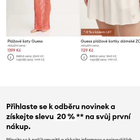
*-5 % s kódem: LST
Plážové šaty Guess
Guess plážové šortky dámské Z
Aktuální cena:
Aktuální cena:
1399 Kč
1129 Kč
Běžná cena:
2549 Kč
Běžná cena:
1549 Kč
Nejnižší cena:
1499 Kč
Nejnižší cena:
1199 Kč
Přihlaste se k odběru novinek a
získejte slevu
20 %
** na svůj první
nákup.
Připojte se k naší komunitě a získejte informace o nejnovějších