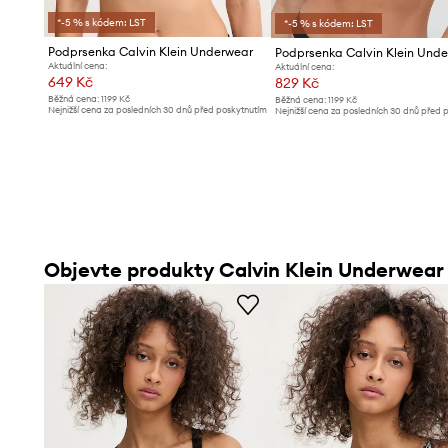
*-5 % s kódem: LST
*-5 % s kódem: LST
Podprsenka Calvin Klein Underwear
Podprsenka Calvin Klein Und
Aktuální cena:
Aktuální cena:
649 Kč
829 Kč
Běžná cena:
1199 Kč
Běžná cena:
1199 Kč
Nejnižší cena za posledních 30 dnů před poskytnutím
Nejnižší cena za posledních 30 dnů před 
slevy:
699 Kč
slevy:
839 Kč
Objevte produkty Calvin Klein Underwear