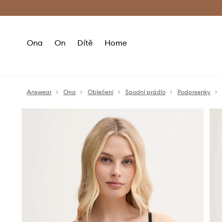
Premium Fashion Benefits
Doručení a vr
Ona
On
Dítě
Home
Answear
Ona
Oblečení
Spodní prádlo
Podprsenky