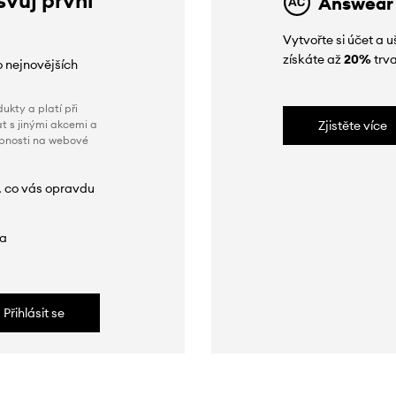
Answear
Vytvořte si účet a
získáte až
20%
trva
o nejnovějších
ukty a platí při
t s jinými akcemi a
Zjistěte více
obnosti na webové
, co vás opravdu
da
Přihlásit se