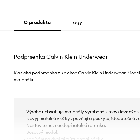
O produktu
Tagy
Podprsenka Calvin Klein Underwear
Klasická podprsenka z kolekce Calvin Klein Underwear. Mode
materiálu.
- Výrobek obsahuje materiály vyrobené z recyklovaných 
- Nevyjímatelné vložky zpevňují a poskytují dodatečné za
- Nastavitelná, neodepínatelná ramínka.
- Bezešvý model.
- Zapínání na dvojité třístupňové háčky.