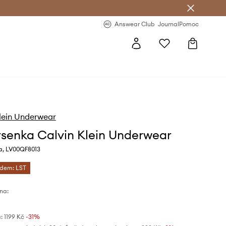
Answear Club
- 20 % na první objednávku
Answear Club
Journal
Pomoc
lein Underwear
senka Calvin Klein Underwear
a, LV00QF8013
ódem: LST
na:
:
1199 Kč
-31%