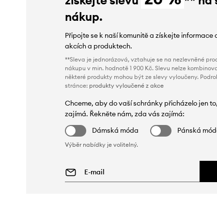
nákup.
Připojte se k naší komunitě a získejte informace 
akcích a produktech.
**Sleva je jednorázová, vztahuje se na nezlevněné prod
nákupu v min. hodnotě 1 900 Kč. Slevu nelze kombinova
některé produkty mohou být ze slevy vyloučeny. Podr
stránce:
produkty vyloučené z akce
Chceme, aby do vaší schránky přicházelo jen to
zajímá. Řekněte nám, zda vás zajímá:
Dámská móda
Pánská mó
Výběr nabídky je volitelný.