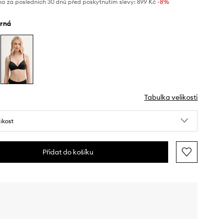
na za posledních 30 dnů před poskytnutím slevy:
899 Kč
 -8%
erná
Tabulka velikosti
likost
Přidat do košíku