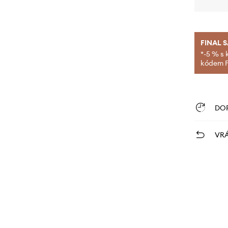
FINAL 
*-5 % s 
kódem FI
DO
VRÁ