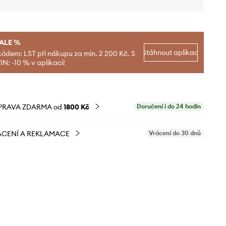
SALE %
Stáhnout aplikaci
kódem: LST při nákupu za min. 2 200 Kč. S
N: -10 % v aplikaci!
PRAVA ZDARMA od
1800 Kč
Doručení i do 24 hodin
CENÍ A REKLAMACE
Vrácení do 30 dnů