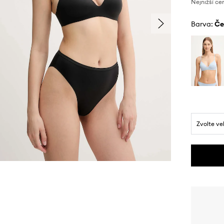
Nejnižší ce
Barva:
č
Zvolte ve