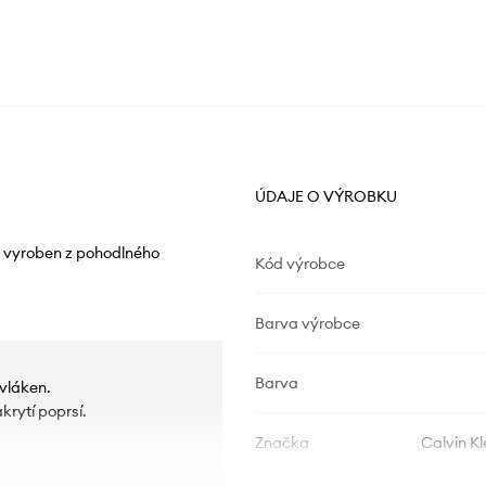
ÚDAJE O VÝROBKU
l vyroben z pohodlného
Kód výrobce
Barva výrobce
Barva
vláken.
krytí poprsí.
Značka
Calvin K