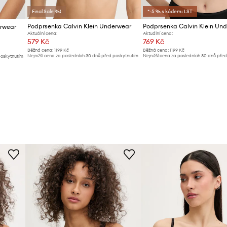
Final Sale %!
*-5 % s kódem: LST
Podprsenka Calvin Klein Underwear
Podprsenka Calvin Klein Un
erwear
Aktuální cena:
Aktuální cena:
579 Kč
769 Kč
Běžná cena:
1199 Kč
Běžná cena:
1199 Kč
Nejnižší cena za posledních 30 dnů před poskytnutím
Nejnižší cena za posledních 30 dnů pře
poskytnutím
slevy:
619 Kč
slevy:
809 Kč