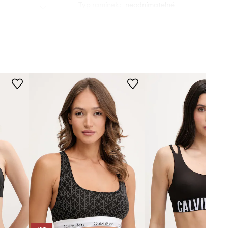
Typ ramínek
:
neodnímatelné
Kostice
:
ne
ROZMĚRY
Modelka na fotografii je 180 cm
vysoká a má na sobě velikost
75B
Tabulka velikosti
TECHNICKÉ ÚDAJE
Zpevnění košíčků
:
lehká výztuž,
Vyztužené