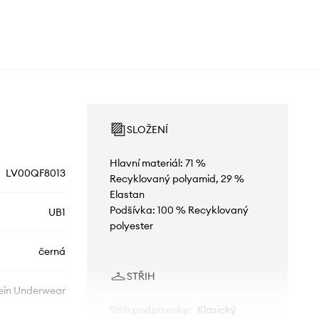
SLOŽENÍ
Hlavní materiál: 71 %
LV00QF8013
Recyklovaný polyamid, 29 %
Elastan
Podšívka: 100 % Recyklovaný
UB1
polyester
černá
STŘIH
lein Underwear
Střih podprsenky
:
Klasický