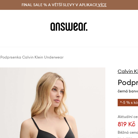
ácení zdarma (od 1800 Kč)
FINAL SALE % A VĚTŠÍ SLEVY V APLIKACI!
Doručení i do 24 h
VÍCE
Ušetřete s 
Podprsenka Calvin Klein Underwear
Calvin K
Podpr
černá barv
*-5 % s k
Aktuální ce
819 Kč
Běžná cena