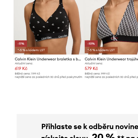
-11%
-10%
*-5 % s kódem: LST
*-5 % s kódem: LST
Calvin Klein Underwear braletka s bavlnou
Aktuální cena:
Aktuální cena:
619 Kč
579 Kč
Běžná cena:
1199 Kč
Běžná cena:
999 Kč
Nejnižší cena za posledních 30 dnů před poskytnutím
Nejnižší cena za posledních 30 dnů před 
slevy:
699 Kč
slevy:
649 Kč
Přihlaste se k odběru novin
20 %
získejte slevu
** na 