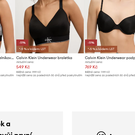
-11%
-11%
*-5 % s kódem: LST
*-5 % s kódem: LST
Calvin Klein Underwear trojúhelníková podprsenka
Calvin Klein Underwear braletka
Calvin Klein Underwear pod
Aktuální cena:
Aktuální cena:
549 Kč
769 Kč
Běžná cena:
999 Kč
Běžná cena:
1199 Kč
poskytnutím
Nejnižší cena za posledních 30 dnů před poskytnutím
Nejnižší cena za posledních 30 dnů pře
slevy:
619 Kč
slevy:
869 Kč
ek a
svůj první