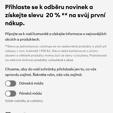
Přihlaste se k odběru novinek a
získejte slevu
20 %
** na svůj první
nákup.
Připojte se k naší komunitě a získejte informace o nejnovějších
akcích a produktech.
**Sleva je jednorázová, vztahuje se na nezlevněné produkty a platí při
nákupu v min. hodnotě 1 900 Kč. Slevu nelze kombinovat s jinými
akcemi a některé produkty mohou být ze slevy vyloučeny. Podrobnosti
na webové stránce:
produkty vyloučené z akce
Chceme, aby do vaší schránky přicházelo jen to, co vás
opravdu zajímá. Řekněte nám, zda vás zajímá:
Dámská móda
Pánská móda
Výběr nabídky je volitelný.