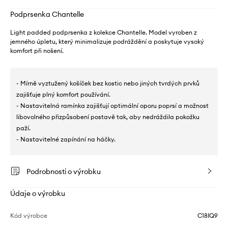
Podprsenka Chantelle
Light padded podprsenka z kolekce Chantelle. Model vyroben z
jemného úpletu, který minimalizuje podráždění a poskytuje vysoký
komfort při nošení.
- Mírně vyztužený košíček bez kostic nebo jiných tvrdých prvků
zajišťuje plný komfort používání.
- Nastavitelná ramínka zajišťují optimální oporu poprsí a možnost
libovolného přizpůsobení postavě tak, aby nedráždila pokožku
paží.
- Nastavitelné zapínání na háčky.
Podrobnosti o výrobku
Údaje o výrobku
Kód výrobce
C18IQ9