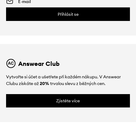
Přihlásit se
Answear Club
Vytvořte si účet a ušetřete při každém nákupu. V Answear
Clubu získáte až
20%
trvalou slevu z běžných cen.
Zjistěte více