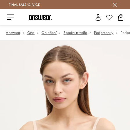
FINAL SALE %!
VÍCE
Ušetřete s Answear Club
Answear
Ona
Oblečení
Spodní prádlo
Podprsenky
Podpr