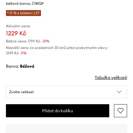
béžová barva, C18IQ9
*-5 % s kódem: LST
Aktuální cena:
1229 Kč
Běžná cena:
1799 Kč
-31%
Nejnižší cena za posledních 30 dnů před poskytnutím slevy:
1299 Kč
 -5%
Barva:
béžová
Tabulka velikosti
Zvolte velikost
Přidat do košíku