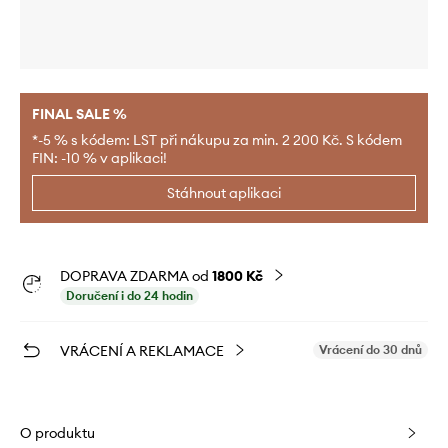
FINAL SALE %
*-5 % s kódem: LST při nákupu za min. 2 200 Kč. S kódem
FIN: -10 % v aplikaci!
Stáhnout aplikaci
DOPRAVA ZDARMA od
1800 Kč
Doručení i do 24 hodin
VRÁCENÍ A REKLAMACE
Vrácení do 30 dnů
O produktu