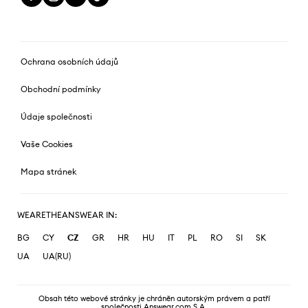
Ochrana osobních údajů
Obchodní podmínky
Údaje společnosti
Vaše Cookies
Mapa stránek
WEARETHEANSWEAR IN:
BG
CY
CZ
GR
HR
HU
IT
PL
RO
SI
SK
UA
UA(RU)
Obsah této webové stránky je chráněn autorským právem a patří
společnosti Answear.com S.A.