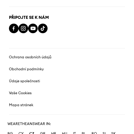
PŘIPOJTE SE K NÁM
Ochrana osobních údajů
Obchodní podmínky
Údaje společnosti
Vaše Cookies
Mapa stránek
WEARETHEANSWEAR IN:
BG
CY
CZ
GR
HR
HU
IT
PL
RO
SI
SK