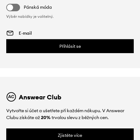
Pánská móda
Výběr nabídky je volitelný.
Přihlásit se
Answear Club
Vytvořte si účet a ušetřete při každém nákupu. V Answear
Clubu získáte až
20%
trvalou slevu z běžných cen.
Zjistěte více