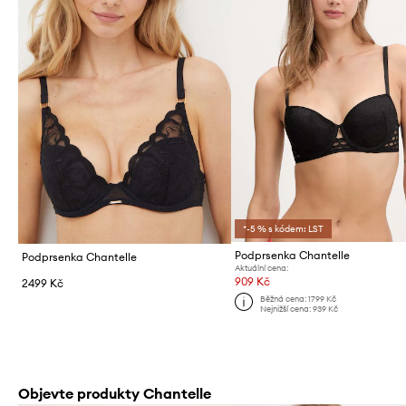
*-5 % s kódem: LST
Podprsenka Chantelle
Podprsenka Chantelle
Aktuální cena:
909 Kč
2499 Kč
Běžná cena:
1799 Kč
Nejnižší cena:
939 Kč
Objevte produkty Chantelle