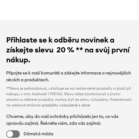
Přihlaste se k odběru novinek a
získejte slevu
20 %
** na svůj první
nákup.
Připojte se k naší komunitě a získejte informace o nejnovějších
akcích a produktech.
**Sleva je jednorázová, vztahuje se na nezlevněné produkty a platí při
nákupu v min. hodnotě 1 900 Kč. Slevu nelze kombinovat s jinými
akcemi a některé produkty mohou být ze slevy vyloučeny. Podrobnosti
na webové stránce:
produkty vyloučené z akce
Chceme, aby do vaší schránky přicházelo jen to, co vás
opravdu zajímá. Řekněte nám, zda vás zajímá:
Dámská móda