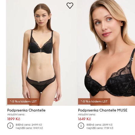
*-5 % s kódem: LST
*-5 % s kódem: LST
Podprsenka Chantelle
Podprsenka Chantelle MUSE
Aktuální cena:
Aktuální cena:
1899 Kč
1649 Kč
Běžná cena:
2499 Kč
Běžná cena:
2599 Kč
Nejnižší cena:
1949 Kč
Nejnižší cena:
1739 Kč