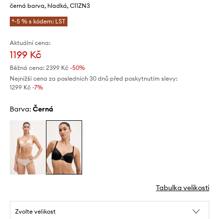
černá barva, hladká, C11ZN3
*-5 % s kódem: LST
Aktuální cena:
1199 Kč
Běžná cena:
2399 Kč
-50%
Nejnižší cena za posledních 30 dnů před poskytnutím slevy:
1299 Kč
 -7%
Barva:
černá
Tabulka velikosti
Zvolte velikost