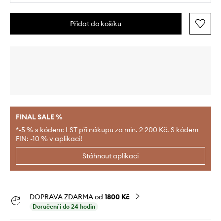
Přidat do košíku
FINAL SALE %
*-5 % s kódem: LST při nákupu za min. 2 200 Kč. S kódem
FIN: -10 % v aplikaci!
Stáhnout aplikaci
DOPRAVA ZDARMA od
1800 Kč
Doručení i do 24 hodin