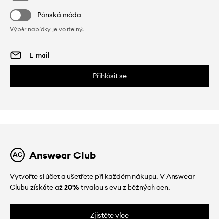
Pánská móda
Výběr nabídky je volitelný.
Přihlásit se
Answear Club
Vytvořte si účet a ušetřete při každém nákupu. V Answear
Clubu získáte až
20%
trvalou slevu z běžných cen.
Zjistěte více