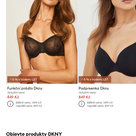
*-5 % s kódem: LST
*-5 % s kódem: LST
Funkční prádlo Dkny
Podprsenka Dkny
Aktuální cena:
Aktuální cena:
849 Kč
849 Kč
Běžná cena:
1399 Kč
Běžná cena:
1399 Kč
Nejnižší cena:
899 Kč
Nejnižší cena:
899 Kč
Objevte produkty DKNY