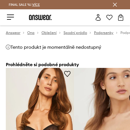
FINAL SALE %!
VÍCE
Ušetřete s Answear Club
Answear
Ona
Oblečení
Spodní prádlo
Podprsenky
Podp
Tento produkt je momentálně nedostupný
Prohlédněte si podobné produkty