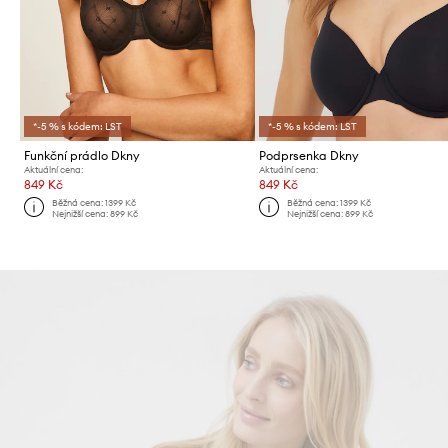
*-5 % s kódem: LST
*-5 % s kódem: LST
Funkční prádlo Dkny
Podprsenka Dkny
Aktuální cena:
Aktuální cena:
849 Kč
849 Kč
Běžná cena:
1399 Kč
Běžná cena:
1399 Kč
Nejnižší cena:
899 Kč
Nejnižší cena:
899 Kč