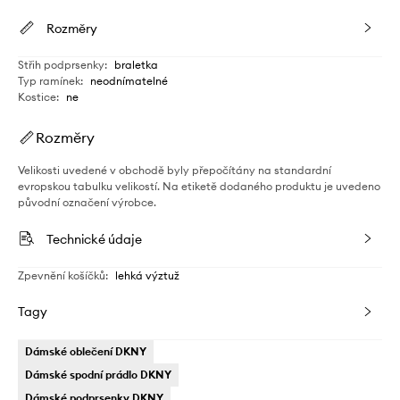
Rozměry
Střih podprsenky
:
braletka
Typ ramínek
:
neodnímatelné
Kostice
:
ne
Rozměry
Velikosti uvedené v obchodě byly přepočítány na standardní
evropskou tabulku velikostí. Na etiketě dodaného produktu je uvedeno
původní označení výrobce.
Technické údaje
Zpevnění košíčků
:
lehká výztuž
Tagy
Dámské oblečení DKNY
Dámské spodní prádlo DKNY
Dámské podprsenky DKNY