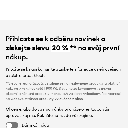
Přihlaste se k odběru novinek a
získejte slevu
20 %
** na svůj první
nákup.
Připojte se k naší komunitě a získejte informace o nejnovějších
akcích a produktech.
**Sleva je jednorázová, vztahuje se na nezlevněné produkty a platí při
nákupu v min. hodnotě 1 900 Kč. Slevu nelze kombinovat s jinými
akcemi a některé produkty mohou být ze slevy vyloučeny. Podrobnosti
na webové stránce:
produkty vyloučené z akce
Chceme, aby do vaší schránky přicházelo jen to, co vás
opravdu zajímá. Řekněte nám, zda vás zajímá:
Dámská móda