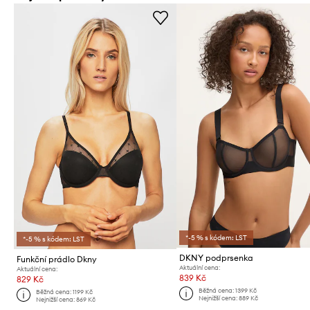
*-5 % s kódem: LST
*-5 % s kódem: LST
DKNY podprsenka
Funkční prádlo Dkny
Aktuální cena:
Aktuální cena:
839 Kč
829 Kč
Běžná cena:
1399 Kč
Běžná cena:
1199 Kč
Nejnižší cena:
889 Kč
Nejnižší cena:
869 Kč