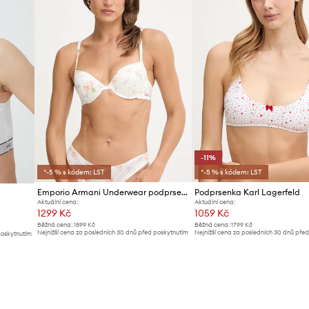
-11%
*-5 % s kódem: LST
*-5 % s kódem: LST
Emporio Armani Underwear podprsenka
Podprsenka Karl Lagerfeld
Aktuální cena:
Aktuální cena:
1299 Kč
1059 Kč
Běžná cena:
1899 Kč
Běžná cena:
1799 Kč
Nejnižší cena za posledních 30 dnů před poskytnutím
Nejnižší cena za posledních 30 dnů pře
poskytnutím
slevy:
1399 Kč
slevy:
1199 Kč