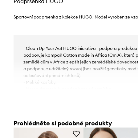
Podprsenka HUGO
Sportovní podprsenka z kolekce HUGO. Model vyroben ze vzo
- Clean Up Your Act HUGO iniciativa - podpora produkce 
podporuje kampaň Cotton made in Africa (CmiA), kter
zemědělcům v Africe zlepšit jejich zemědělské dovednosti 
a podporuje udržitelný rozvoj (bez použití geneticky mo
odlesňování primárních lesů).
- Měkké košíčky.
- Neregulovatelná, neodepínatelná ramínka.
- Tenká, elastická pletenina.
- Model s elastickým proužkem.
Prohlédněte si podobné produkty