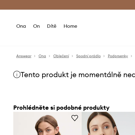
Premium Fashion Benefits
Doručení a vr
Ona
On
Dítě
Home
Answear
Ona
Oblečení
Spodní prádlo
Podprsenky
Tento produkt je momentálně ne
Prohlédněte si podobné produkty