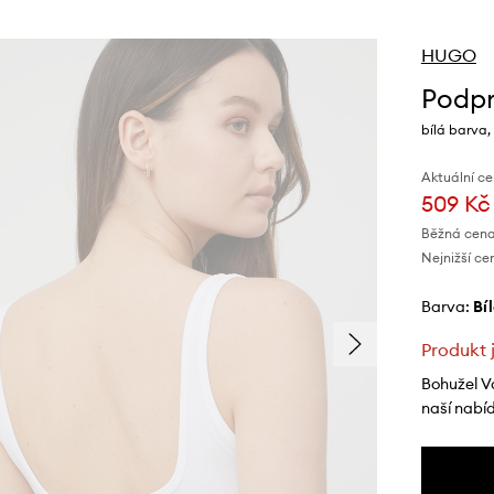
HUGO
Podp
bílá barva,
Aktuální ce
509 Kč
Běžná cena
Nejnižší ce
Barva:
bí
Produkt 
Bohužel V
naší nabí