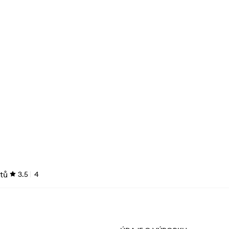
tů
3.5
4