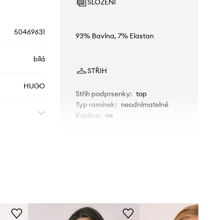
SLOŽENÍ
50469631
93% Bavlna, 7% Elastan
bílá
STŘIH
HUGO
Střih podprsenky
:
top
Typ ramínek
:
neodnímatelné
Kostice
:
ne
TECHNICKÉ ÚDAJE
Zpevnění košíčků
:
bez zpevnění