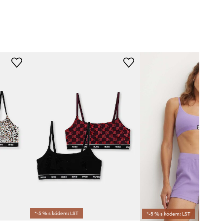
*-5 % s kódem: LST
*-5 % s kódem: LST