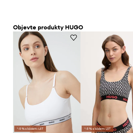
Objevte produkty HUGO
*-5 % s kódem: LST
*-5 % s kódem: LST