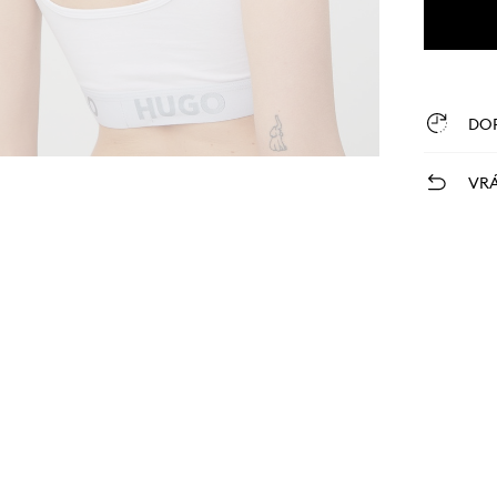
DO
VRÁ