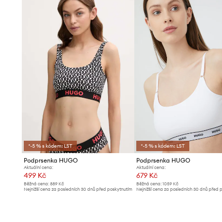
*-5 % s kódem: LST
*-5 % s kódem: LST
Podprsenka HUGO
Podprsenka HUGO
Aktuální cena:
Aktuální cena:
499 Kč
679 Kč
Běžná cena:
889 Kč
Běžná cena:
1059 Kč
Nejnižší cena za posledních 30 dnů před poskytnutím
Nejnižší cena za posledních 30 dnů před 
slevy:
549 Kč
slevy:
709 Kč