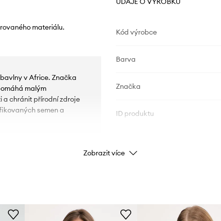
ÚDAJE O VÝROBKU
rovaného materiálu.
Kód výrobce
Barva
bavlny v Africe. Značka
Značka
á pomáhá malým
a chránit přírodní zdroje
difikovaných semen a
ID produktu
Zobrazit více