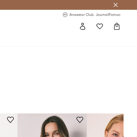
Answear Club
- 20 % na první objednávku
Answear Club
Journal
Pomoc