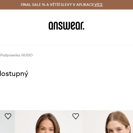
ácení zdarma (od 1800 Kč)
FINAL SALE % A VĚTŠÍ SLEVY V APLIKACI!
Doručení i do 24 h
VÍCE
Ušetřete s 
Podprsenka HUGO
dostupný