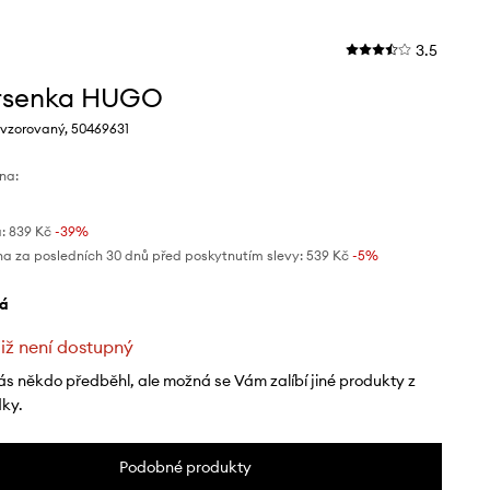
3.5
rsenka HUGO
 vzorovaný, 50469631
na:
:
839 Kč
-39%
na za posledních 30 dnů před poskytnutím slevy:
539 Kč
 -5%
lá
již není dostupný
ás někdo předběhl, ale možná se Vám zalíbí jiné produkty z
dky.
Podobné produkty