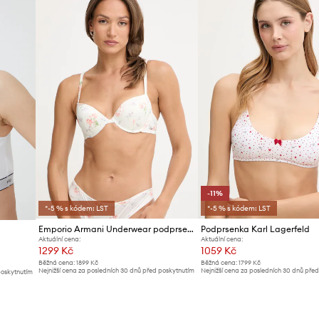
-11%
*-5 % s kódem: LST
*-5 % s kódem: LST
Emporio Armani Underwear podprsenka
Podprsenka Karl Lagerfeld
Aktuální cena:
Aktuální cena:
1299 Kč
1059 Kč
Běžná cena:
1899 Kč
Běžná cena:
1799 Kč
Nejnižší cena za posledních 30 dnů před poskytnutím
Nejnižší cena za posledních 30 dnů pře
poskytnutím
slevy:
1399 Kč
slevy:
1199 Kč