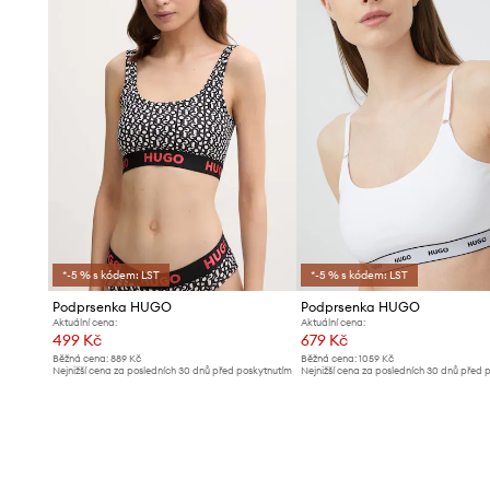
*-5 % s kódem: LST
*-5 % s kódem: LST
Podprsenka HUGO
Podprsenka HUGO
Aktuální cena:
Aktuální cena:
499 Kč
679 Kč
Běžná cena:
889 Kč
Běžná cena:
1059 Kč
Nejnižší cena za posledních 30 dnů před poskytnutím
Nejnižší cena za posledních 30 dnů před 
slevy:
549 Kč
slevy:
709 Kč