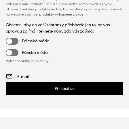
nákupu v min. hodnotě 1 900 Kč. Slevu nelze kombinovat s jinými
akcemi a některé produkty mohou být ze slevy vyloučeny. Podrobnosti
na webové stránce:
produkty vyloučené z akce
Chceme, aby do vaší schránky přicházelo jen to, co vás
opravdu zajímá. Řekněte nám, zda vás zajímá:
Dámská móda
Pánská móda
Výběr nabídky je volitelný.
Přihlásit se