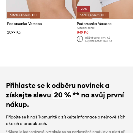
-20%
*-15 % s kódem: LST
*-5 % s kódem: LST
Podprsenka Versace
Podprsenka Versace
Aktuální cena:
2099 Kč
849 Kč
Běžná cena:
1799 Kč
Nejnižší cena:
1069 Kč
Přihlaste se k odběru novinek a
získejte slevu
20 %
** na svůj první
nákup.
Připojte se k naší komunitě a získejte informace o nejnovějších
akcích a produktech.
**Sleva je jednorázová, vztahuje se na nezlevněné produkty a platí při