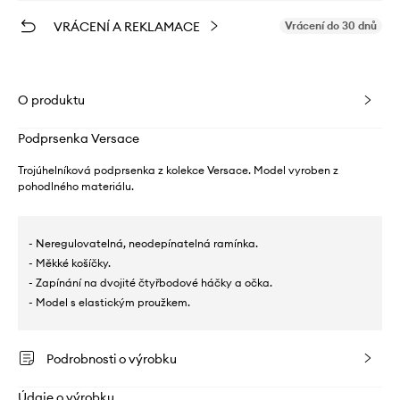
VRÁCENÍ A REKLAMACE
Vrácení do 30 dnů
O produktu
Podprsenka Versace
Trojúhelníková podprsenka z kolekce Versace. Model vyroben z
pohodlného materiálu.
- Neregulovatelná, neodepínatelná ramínka.
- Měkké košíčky.
- Zapínání na dvojité čtyřbodové háčky a očka.
- Model s elastickým proužkem.
Podrobnosti o výrobku
Údaje o výrobku