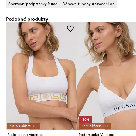
Sportovní podprsenky Puma
Dámské župany Answear Lab
Podobné produkty
-20%
*-5 % s kódem: LST
*-5 % s kódem: LST
Podprsenka Versace
Podprsenka Versace