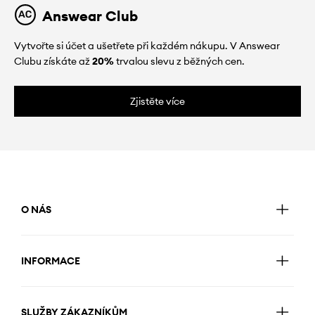
Answear Club
Vytvořte si účet a ušetřete při každém nákupu. V Answear
Clubu získáte až
20%
trvalou slevu z běžných cen.
Zjistěte více
O NÁS
INFORMACE
SLUŽBY ZÁKAZNÍKŮM