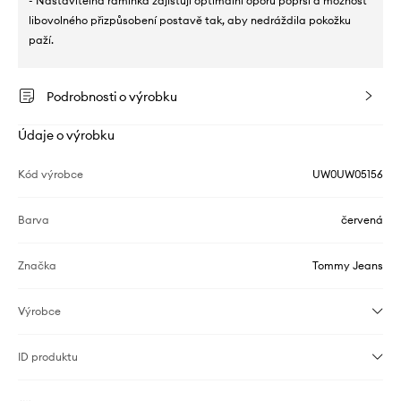
- Nastavitelná ramínka zajišťují optimální oporu poprsí a možnost
libovolného přizpůsobení postavě tak, aby nedráždila pokožku
paží.
Podrobnosti o výrobku
Údaje o výrobku
Kód výrobce
UW0UW05156
Barva
červená
Značka
Tommy Jeans
Výrobce
ID produktu