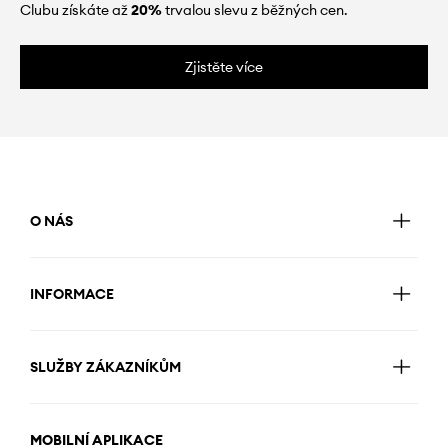
Clubu získáte až
20%
trvalou slevu z běžných cen.
Zjistěte více
O NÁS
INFORMACE
SLUŽBY ZÁKAZNÍKŮM
MOBILNÍ APLIKACE