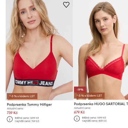
-19%
*-5 % s kódem: LST
*-5 % s kódem: LST
Podprsenka Tommy Hilfiger
Aktuální cena:
Aktuální cena:
679 Kč
739 Kč
Běžná cena:
1399 Kč
Běžná cena:
1299 Kč
Nejnižší cena:
839 Kč
Nejnižší cena:
769 Kč