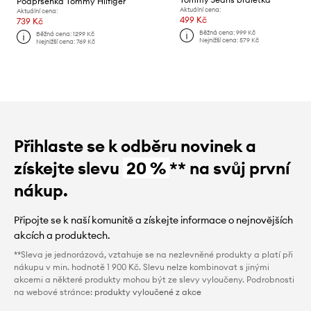
Podprsenka Tommy Hilfiger
Aktuální cena:
Aktuální cena:
499 Kč
739 Kč
Běžná cena:
999 Kč
Běžná cena:
1299 Kč
Nejnižší cena:
579 Kč
Nejnižší cena:
769 Kč
Přihlaste se k odběru novinek a
získejte slevu
20 %
** na svůj první
nákup.
Připojte se k naší komunitě a získejte informace o nejnovějších
akcích a produktech.
**Sleva je jednorázová, vztahuje se na nezlevněné produkty a platí při
nákupu v min. hodnotě 1 900 Kč. Slevu nelze kombinovat s jinými
akcemi a některé produkty mohou být ze slevy vyloučeny. Podrobnosti
na webové stránce:
produkty vyloučené z akce