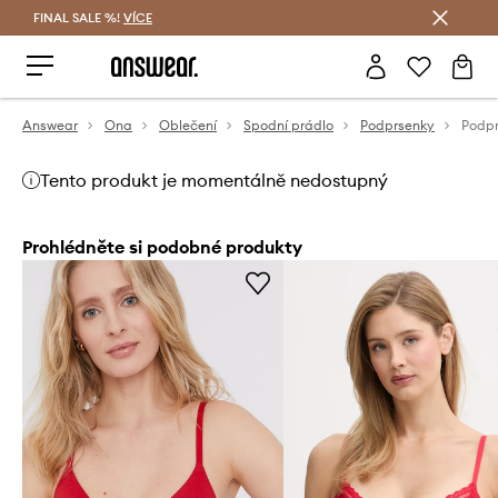
FINAL SALE %!
VÍCE
Ušetřete s Answear Club
Answear
Ona
Oblečení
Spodní prádlo
Podprsenky
Podp
Tento produkt je momentálně nedostupný
Prohlédněte si podobné produkty