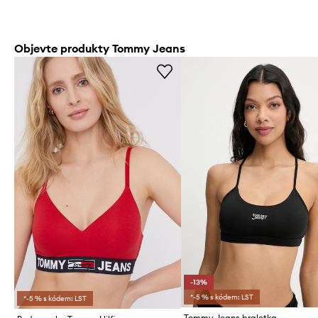
Objevte produkty Tommy Jeans
-13%
*-5 % s kódem: LST
*-5 % s kódem: LST
Tommy Jeans braletka