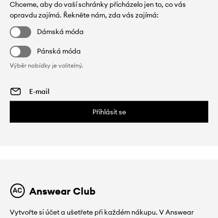
Chceme, aby do vaší schránky přicházelo jen to, co vás
opravdu zajímá. Řekněte nám, zda vás zajímá:
Dámská móda
Pánská móda
Výběr nabídky je volitelný.
Přihlásit se
Answear Club
Vytvořte si účet a ušetřete při každém nákupu. V Answear