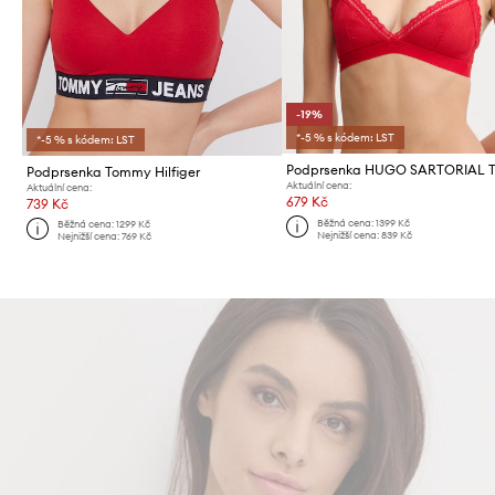
-19%
*-5 % s kódem: LST
*-5 % s kódem: LST
Podprsenka Tommy Hilfiger
Aktuální cena:
Aktuální cena:
679 Kč
739 Kč
Běžná cena:
1399 Kč
Běžná cena:
1299 Kč
Nejnižší cena:
839 Kč
Nejnižší cena:
769 Kč