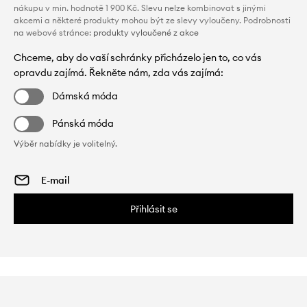
nákupu v min. hodnotě 1 900 Kč. Slevu nelze kombinovat s jinými
akcemi a některé produkty mohou být ze slevy vyloučeny. Podrobnosti
na webové stránce:
produkty vyloučené z akce
Chceme, aby do vaší schránky přicházelo jen to, co vás
opravdu zajímá. Řekněte nám, zda vás zajímá:
Dámská móda
Pánská móda
Výběr nabídky je volitelný.
Přihlásit se