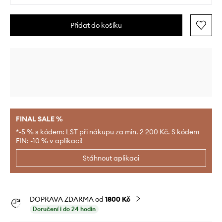
Přidat do košíku
FINAL SALE %
*-5 % s kódem: LST při nákupu za min. 2 200 Kč. S kódem
FIN: -10 % v aplikaci!
Stáhnout aplikaci
DOPRAVA ZDARMA od
1800 Kč
Doručení i do 24 hodin