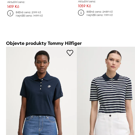
Aktuální cena:
Aktuální cena:
1059 Kč
1419 Kč
Běžná cena:
2489 Kč
Běžná cena:
2199 Kč
Nejnižší cena:
1199 Kč
Nejnižší cena:
1499 Kč
Objevte produkty Tommy Hilfiger