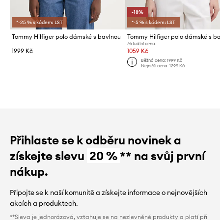
-18%
*-25 % s kódem: LST
*-5 % s kódem: LST
Tommy Hilfiger polo dámské s bavlnou
Tommy Hilfiger polo dámské s b
Aktuální cena:
1999 Kč
1059 Kč
Běžná cena:
1999 Kč
Nejnižší cena:
1299 Kč
Přihlaste se k odběru novinek a
získejte slevu
20 %
** na svůj první
nákup.
Připojte se k naší komunitě a získejte informace o nejnovějších
akcích a produktech.
**Sleva je jednorázová, vztahuje se na nezlevněné produkty a platí při