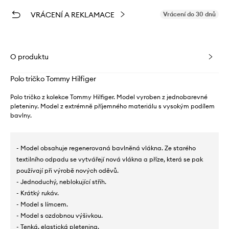
VRÁCENÍ A REKLAMACE
Vrácení do 30 dnů
O produktu
Polo tričko Tommy Hilfiger
Polo tričko z kolekce Tommy Hilfiger. Model vyroben z jednobarevné
pleteniny. Model z extrémně příjemného materiálu s vysokým podílem
bavlny.
- Model obsahuje regenerovaná bavlněná vlákna. Ze starého
textilního odpadu se vytvářejí nová vlákna a příze, která se pak
používají při výrobě nových oděvů.
- Jednoduchý, neblokující střih.
- Krátký rukáv.
- Model s límcem.
- Model s ozdobnou výšivkou.
- Tenká, elastická pletenina.