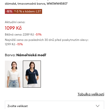
dámské, tmavomodrá barva, WW0WW45807
-15%
*-5 % s kódem: LST
Aktuální cena:
1099 Kč
Běžná cena:
2289 Kč
-51%
Nejnižší cena za posledních 30 dnů před poskytnutím slevy:
1299 Kč
 -15%
Barva:
námořnická modř
Tabulka velikosti
Zvolte velikost