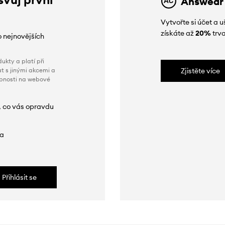
Answear
Vytvořte si účet a
získáte až
20%
trva
o nejnovějších
ukty a platí při
t s jinými akcemi a
Zjistěte více
obnosti na webové
, co vás opravdu
da
Přihlásit se