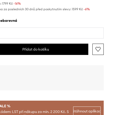
:
1799 Kč
-16%
na za posledních 30 dnů před poskytnutím slevy:
1599 Kč
 -6%
ícebarevná
Přidat do košíku
SALE %
Stáhnout aplikaci
kódem: LST při nákupu za min. 2 200 Kč. S