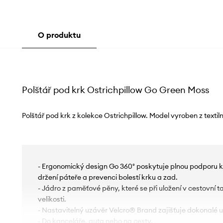
O produktu
Polštář pod krk Ostrichpillow Go Green Moss
Polštář pod krk z kolekce Ostrichpillow. Model vyroben z textil
- Ergonomický design Go 360° poskytuje plnou podporu k
držení páteře a prevenci bolestí krku a zad.
- Jádro z paměťové pěny, které se při uložení v cestovní t
velikosti.
- Nastavitelný uzávěr Velcro® Brand zajišťuje dokonalé 
- Do kanceláře, auta nebo na cesty.