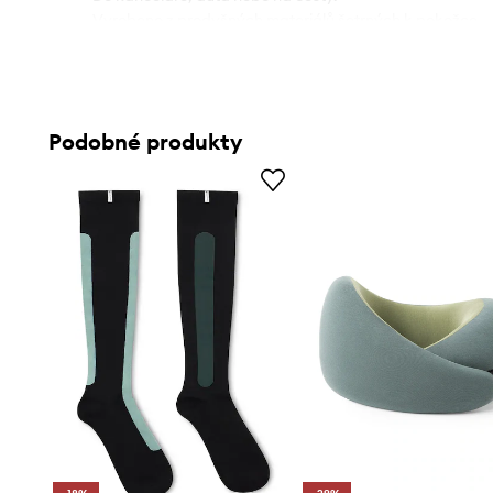
- Vyrobeno z prodyšných materiálů šetrných k pokožce.
- Odnímatelný polštářek lze prát v pračce.
- Včetně úložného a přepravního krytu.
- Zapínání na suchý zip.
- Rozměry: 25 x 17 x 7 cm.
Podobné produkty