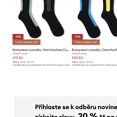
-18%
-19%
*-5 % s kódem: LST
*-5 % s kódem: LST
Kompresní ponožky Ostrichpillow Compression
Aktuální cena:
Aktuální cena:
619 Kč
569 Kč
Běžná cena:
759 Kč
Běžná cena:
709 Kč
Nejnižší cena za posledních 30 dnů před poskytnutím
Nejnižší cena za posledních 30 dnů před 
slevy:
759 Kč
slevy:
709 Kč
Přihlaste se k odběru novin
20 %
získejte slevu
** na 