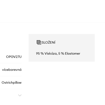
SLOŽENÍ
95 % Viskóza, 5 % Elastomer
OPGV27U
vícebarevná
Ostrichpillow