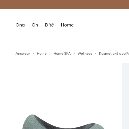
Premium Fashion Benefits
Doručení a vr
Ona
On
Dítě
Home
Answear
Home
Home SPA
Wellness
Kosmetické doplň