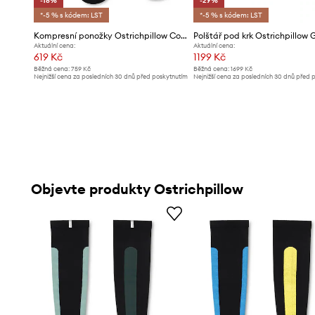
-18%
-29%
*-5 % s kódem: LST
*-5 % s kódem: LST
Kompresní ponožky Ostrichpillow Compression
Polštář pod krk Ostrichpillow 
Aktuální cena:
Aktuální cena:
619 Kč
1199 Kč
Běžná cena:
759 Kč
Běžná cena:
1699 Kč
Nejnižší cena za posledních 30 dnů před poskytnutím
Nejnižší cena za posledních 30 dnů před 
slevy:
759 Kč
slevy:
1699 Kč
Objevte produkty Ostrichpillow