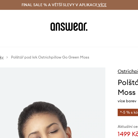
ácení zdarma (od 1800 Kč)
FINAL SALE % A VĚTŠÍ SLEVY V APLIKACI!
Doručení i do 24 h
VÍCE
Ušetřete s 
ky
Polštář pod krk Ostrichpillow Go Green Moss
Ostrichp
Polšt
Moss
více barev
*-5 % s k
Aktuální ce
1499 K