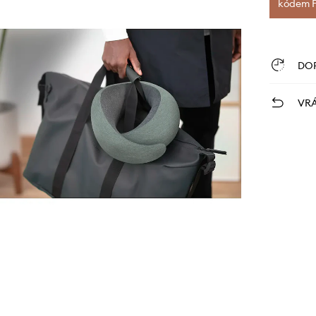
kódem FI
DO
VRÁ