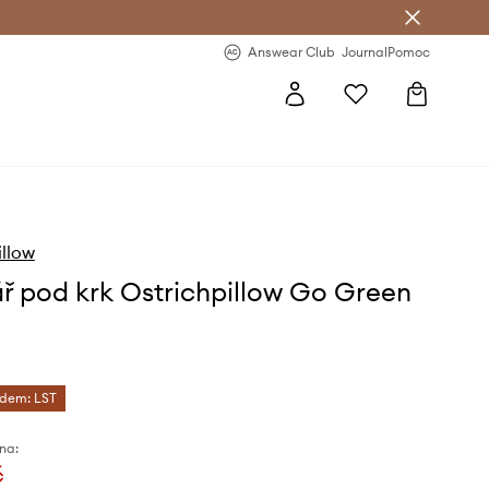
Answear Club
- 20 % na první objednávku
Answear Club
Journal
Pomoc
illow
ář pod krk Ostrichpillow Go Green
ódem: LST
na:
č