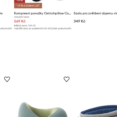
-19%
*-5 % s kódem: LST
Go
Kompresní ponožky Ostrichpillow Compression
Aktuální cena:
569 Kč
349 Kč
Běžná cena:
709 Kč
poskytnutím
Nejnižší cena za posledních 30 dnů před poskytnutím
slevy:
709 Kč