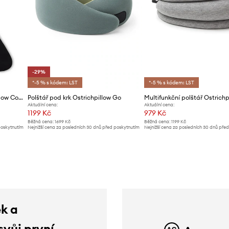
-29%
*-5 % s kódem: LST
*-5 % s kódem: LST
Kompresní ponožky Ostrichpillow Compression
Polštář pod krk Ostrichpillow Go
Aktuální cena:
Aktuální cena:
1199 Kč
979 Kč
Běžná cena:
1699 Kč
Běžná cena:
1199 Kč
poskytnutím
Nejnižší cena za posledních 30 dnů před poskytnutím
Nejnižší cena za posledních 30 dnů pře
slevy:
1699 Kč
slevy:
1009 Kč
ek a
svůj první