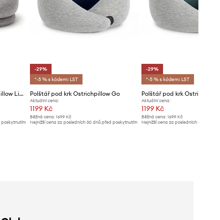
-29%
-29%
*-5 % s kódem: LST
*-5 % s kódem: LST
Multifunkční polštář Ostrichpillow Light
Polštář pod krk Ostrichpillow Go
Polštář pod krk Ostrichpill
Aktuální cena:
Aktuální cena:
1199 Kč
1199 Kč
Běžná cena:
1699 Kč
Běžná cena:
1699 Kč
d poskytnutím
Nejnižší cena za posledních 30 dnů před poskytnutím
Nejnižší cena za posledních 30 dnů př
slevy:
1699 Kč
slevy:
1699 Kč