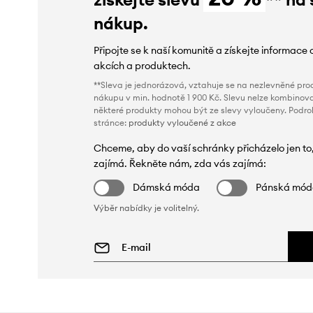
nákup.
Připojte se k naší komunitě a získejte informace 
akcích a produktech.
**Sleva je jednorázová, vztahuje se na nezlevněné prod
nákupu v min. hodnotě 1 900 Kč. Slevu nelze kombinova
některé produkty mohou být ze slevy vyloučeny. Podr
stránce:
produkty vyloučené z akce
Chceme, aby do vaší schránky přicházelo jen to
zajímá. Řekněte nám, zda vás zajímá:
Dámská móda
Pánská mó
Výběr nabídky je volitelný.