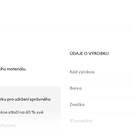
ÚDAJE O VÝROBKU
ního materiálu.
Kód výrobce
Barva
rku pro udržení správného
Značka
ašce stlačí na 60 % své
ID produktu
uchycení.