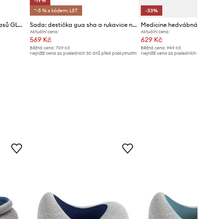
-19%
*-5 % s kódem: LST
-33%
Sada pro zvětšení objemu vlasů GLOV Volume Whisperers
Sada: destička gua sha a rukavice na odličování GLOV Face Architecture Set
Aktuální cena:
Aktuální cena:
569 Kč
629 Kč
Běžná cena:
709 Kč
Běžná cena:
949 Kč
Nejnižší cena za posledních 30 dnů před poskytnutím
Nejnižší cena za posledních 30 dnů př
slevy:
709 Kč
slevy:
949 Kč