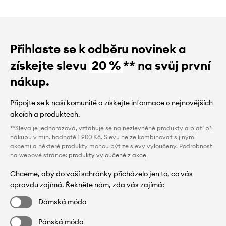
Přihlaste se k odběru novinek a
získejte slevu
20 %
** na svůj první
nákup.
Připojte se k naší komunitě a získejte informace o nejnovějších
akcích a produktech.
**Sleva je jednorázová, vztahuje se na nezlevněné produkty a platí při
nákupu v min. hodnotě 1 900 Kč. Slevu nelze kombinovat s jinými
akcemi a některé produkty mohou být ze slevy vyloučeny. Podrobnosti
na webové stránce:
produkty vyloučené z akce
Chceme, aby do vaší schránky přicházelo jen to, co vás
opravdu zajímá. Řekněte nám, zda vás zajímá:
Dámská móda
Pánská móda