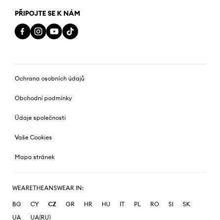
PŘIPOJTE SE K NÁM
Ochrana osobních údajů
Obchodní podmínky
Údaje společnosti
Vaše Cookies
Mapa stránek
WEARETHEANSWEAR IN:
BG
CY
CZ
GR
HR
HU
IT
PL
RO
SI
SK
UA
UA(RU)