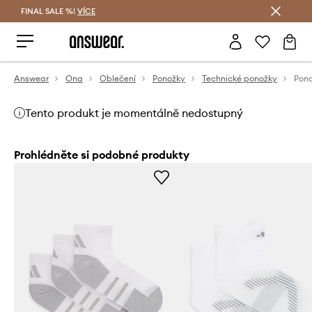
FINAL SALE %!
VÍCE
Ušetřete s Answear Club
Answear
Ona
Oblečení
Ponožky
Technické ponožky
Tento produkt je momentálně nedostupný
Prohlédněte si podobné produkty