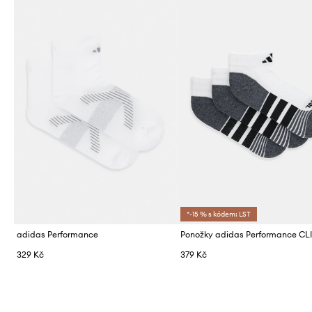
*-15 % s kódem: LST
adidas Performance
329 Kč
379 Kč