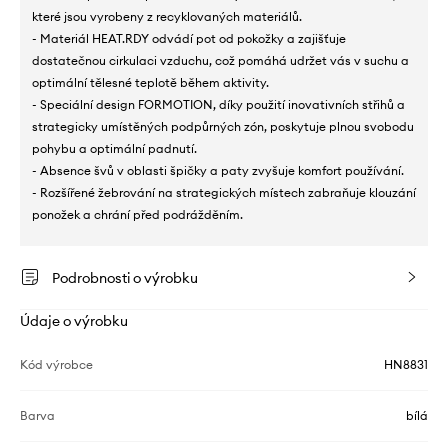
které jsou vyrobeny z recyklovaných materiálů.
- Materiál HEAT.RDY odvádí pot od pokožky a zajišťuje
dostatečnou cirkulaci vzduchu, což pomáhá udržet vás v suchu a
optimální tělesné teplotě během aktivity.
- Speciální design FORMOTION, díky použití inovativních střihů a
strategicky umístěných podpůrných zón, poskytuje plnou svobodu
pohybu a optimální padnutí.
- Absence švů v oblasti špičky a paty zvyšuje komfort používání.
- Rozšířené žebrování na strategických místech zabraňuje klouzání
ponožek a chrání před podrážděním.
Podrobnosti o výrobku
Údaje o výrobku
Kód výrobce
HN8831
Barva
bílá