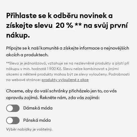
Přihlaste se k odběru novinek a
získejte slevu
20 %
** na svůj první
nákup.
Připojte se k naší komunitě a získejte informace o nejnovějších
akcích a produktech.
**Sleva je jednorázová, vztahuje se na nezlevněné produkty a platí při
nákupu v min. hodnotě 1 900 Kč. Slevu nelze kombinovat s jinými
akcemi a některé produkty mohou být ze slevy vyloučeny. Podrobnosti
na webové stránce:
produkty vyloučené z akce
Chceme, aby do vaší schránky přicházelo jen to, co vás
opravdu zajímá. Řekněte nám, zda vás zajímá:
Dámská móda
Pánská móda
Výběr nabídky je volitelný.