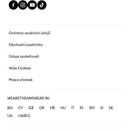
Ochrana osobních údajů
Obchodní podmínky
Údaje společnosti
Vaše Cookies
Mapa stránek
WEARETHEANSWEAR IN:
BG
CY
CZ
GR
HR
HU
IT
PL
RO
SI
SK
UA
UA(RU)