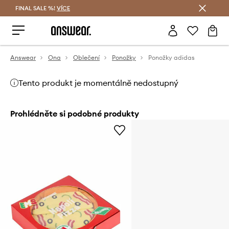
FINAL SALE %!
VÍCE
Ušetřete s Answear Club
Answear
Ona
Oblečení
Ponožky
Ponožky adidas
Tento produkt je momentálně nedostupný
Prohlédněte si podobné produkty