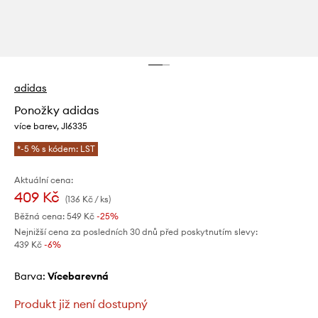
adidas
Ponožky adidas
více barev, JI6335
*-5 % s kódem: LST
Aktuální cena:
409 Kč
(136 Kč / ks)
Běžná cena:
549 Kč
-25%
Nejnižší cena za posledních 30 dnů před poskytnutím slevy:
439 Kč
 -6%
Barva:
vícebarevná
Produkt již není dostupný