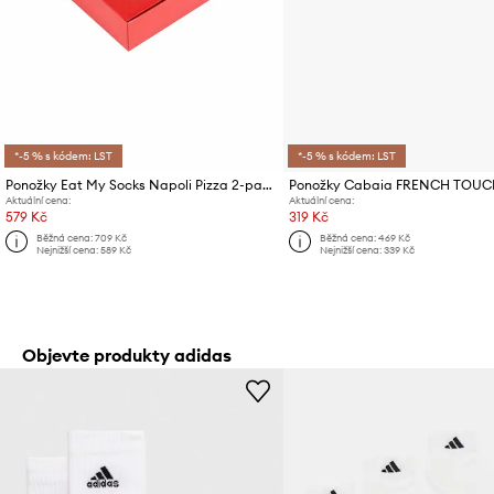
*-5 % s kódem: LST
*-5 % s kódem: LST
Ponožky Eat My Socks Napoli Pizza 2-pack
Ponožky Cabaia FRENCH TOUC
Aktuální cena:
Aktuální cena:
579 Kč
319 Kč
Běžná cena:
709 Kč
Běžná cena:
469 Kč
Nejnižší cena:
589 Kč
Nejnižší cena:
339 Kč
Objevte produkty adidas