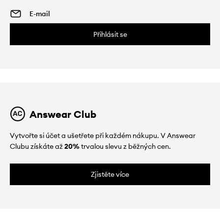
Přihlásit se
Answear Club
Vytvořte si účet a ušetřete při každém nákupu. V Answear
Clubu získáte až
20%
trvalou slevu z běžných cen.
Zjistěte více