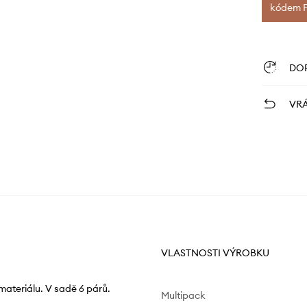
kódem FI
DO
VRÁ
VLASTNOSTI VÝROBKU
materiálu. V sadě 6 párů.
Multipack