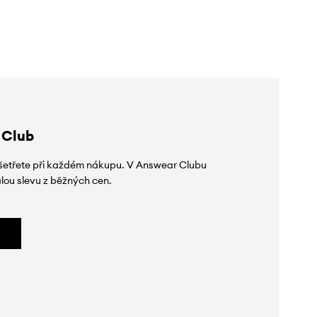
slevy:
469 Kč
slevy:
359 Kč
 Club
 ušetřete při každém nákupu. V Answear Clubu
lou slevu z běžných cen.