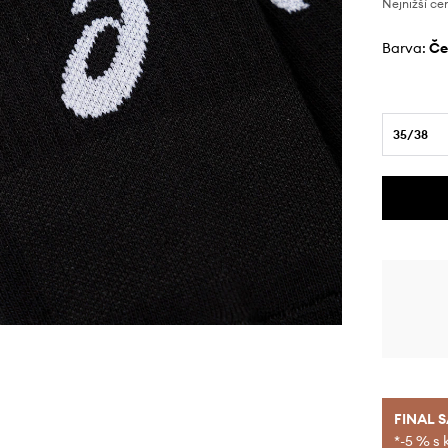
Nejnižší ce
Barva:
č
35/38
FINAL 
*-5 % s 