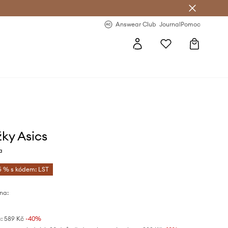
Answear Club
- 20 % na první objednávku
Answear Club
Journal
Pomoc
ky Asics
a
5 % s kódem: LST
na:
:
589 Kč
-40%