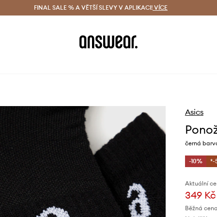
ácení zdarma (od 1800 Kč)
FINAL SALE % A VĚTŠÍ SLEVY V APLIKACI!
Doručení i do 24 h
VÍCE
Ušetřete s 
Asics
Ponož
černá barv
-10%
*-
Aktuální ce
349 Kč
Běžná cena