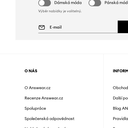
Dámská móda
Pánská mó
Výběr nabídky je volitelný.
O NÁS
INFOR
O Answear.cz
Obchod
Recenze Answear.cz
Další p
Spolupráce
Blog A
Společenská odpovědnost
Pravidl