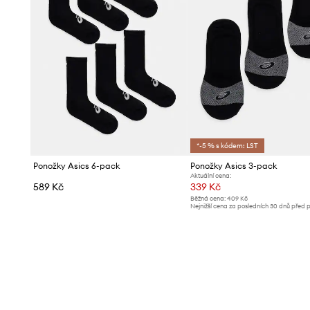
*-5 % s kódem: LST
Ponožky Asics 6-pack
Ponožky Asics 3-pack
Aktuální cena:
589 Kč
339 Kč
Běžná cena:
409 Kč
Nejnižší cena za posledních 30 dnů před 
slevy:
359 Kč