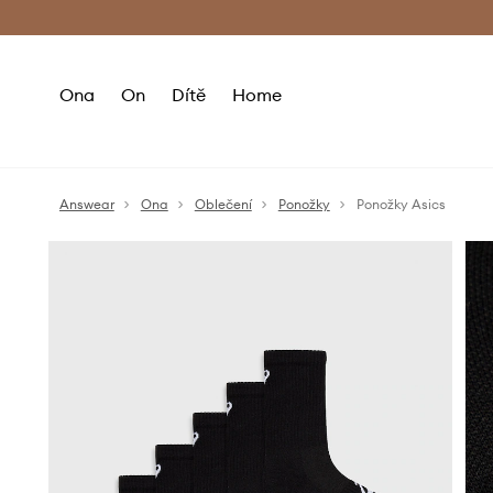
Premium Fashion Benefits
Doručení a vr
Ona
On
Dítě
Home
Answear
Ona
Oblečení
Ponožky
Ponožky Asics