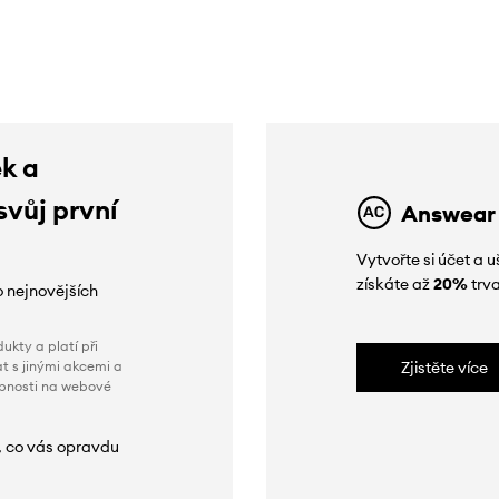
ek a
svůj první
Answear
Vytvořte si účet a
získáte až
20%
trva
o nejnovějších
ukty a platí při
t s jinými akcemi a
Zjistěte více
obnosti na webové
, co vás opravdu