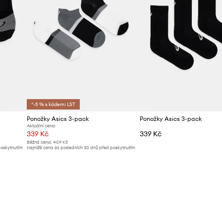
*-5 % s kódem: LST
Ponožky Asics 3-pack
Ponožky Asics 3-pack
Aktuální cena:
339 Kč
339 Kč
Běžná cena:
409 Kč
poskytnutím
Nejnižší cena za posledních 30 dnů před poskytnutím
slevy:
359 Kč