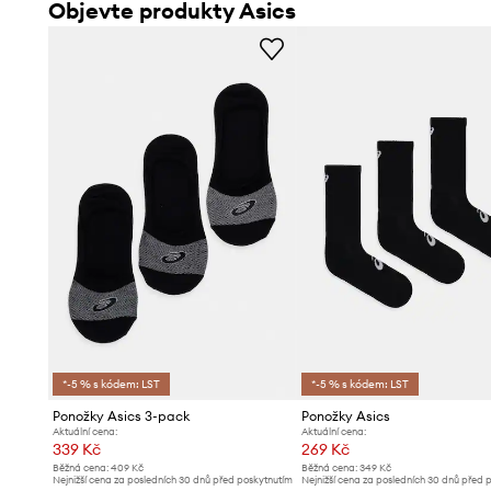
Objevte produkty Asics
*-5 % s kódem: LST
*-5 % s kódem: LST
Ponožky Asics 3-pack
Ponožky Asics
Aktuální cena:
Aktuální cena:
339 Kč
269 Kč
Běžná cena:
409 Kč
Běžná cena:
349 Kč
Nejnižší cena za posledních 30 dnů před poskytnutím
Nejnižší cena za posledních 30 dnů před 