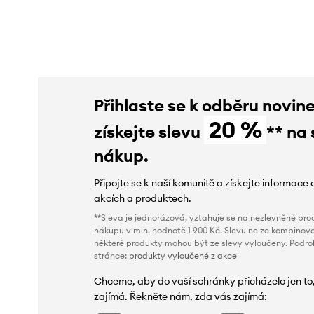
slevy:
359 Kč
slevy:
289 Kč
Přihlaste se k odběru novin
20 %
získejte slevu
** na 
nákup.
Připojte se k naší komunitě a získejte informace 
akcích a produktech.
**Sleva je jednorázová, vztahuje se na nezlevněné prod
nákupu v min. hodnotě 1 900 Kč. Slevu nelze kombinova
některé produkty mohou být ze slevy vyloučeny. Podr
stránce:
produkty vyloučené z akce
Chceme, aby do vaší schránky přicházelo jen to
zajímá. Řekněte nám, zda vás zajímá: