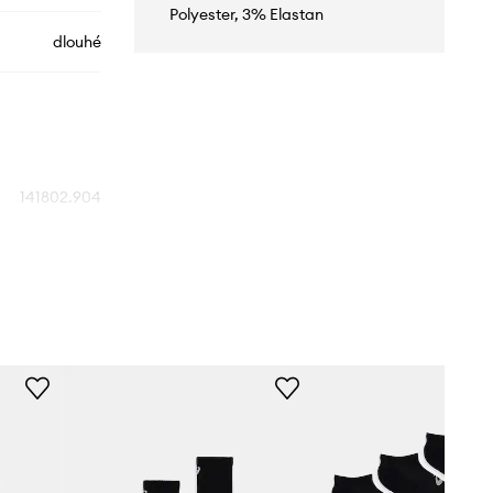
Polyester, 3% Elastan
dlouhé
141802.904
černá
Asics