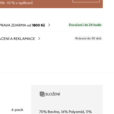
N: -10 % v aplikaci!
PRAVA ZDARMA od
1800 Kč
Doručení i do 24 hodin
CENÍ A REKLAMACE
Vrácení do 30 dnů
SLOŽENÍ
6-pack
70% Bavlna, 16% Polyamid, 11%