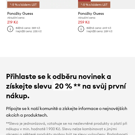
*-5 % s kódem: LST
*-5 % s kódem: LST
Ponožky Guess
Ponožky Guess
Aktuální cena:
Aktuální cena:
219 Kč
259 Kč
Běžná cena:
389 Kč
Běžná cena:
649 Kč
Nejnižší cena:
235 Kč
Nejnižší cena:
289 Kč
Přihlaste se k odběru novinek a
získejte slevu
20 %
** na svůj první
nákup.
Připojte se k naší komunitě a získejte informace o nejnovějších
akcích a produktech.
**Sleva je jednorázová, vztahuje se na nezlevněné produkty a platí při
nákupu v min. hodnotě 1 900 Kč. Slevu nelze kombinovat s jinými
akcemi a některé produkty mohou být ze slevy vyloučeny. Podrobnosti