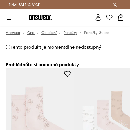
FINAL SALE %!
VÍCE
Ušetřete s Answear Club
Answear
Ona
Oblečení
Ponožky
Ponožky Guess
Tento produkt je momentálně nedostupný
Prohlédněte si podobné produkty