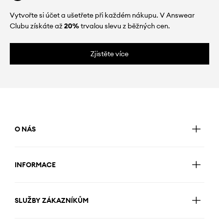
Vytvořte si účet a ušetřete při každém nákupu. V Answear
Clubu získáte až
20%
trvalou slevu z běžných cen.
Zjistěte více
O NÁS
INFORMACE
SLUŽBY ZÁKAZNÍKŮM