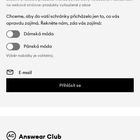
na webové stránce:
produkty vyloučené z akce
Chceme, aby do vaší schránky přicházelo jen to, co vás
opravdu zajímá. Řekněte nám, zda vás zajímá:
Dámská móda
Pánská móda
Výběr nabídky je volitelný.
Přihlásit se
Answear Club