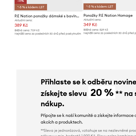
-11%
*-5 % s kódem: LST
*-5 % s kódem: LST
Ponožky P.E Nation Homage
P.E Nation ponožky dámské s bavlnou
Aktuální cena:
Aktuální cena:
349 Kč
389 Kč
Běžná cena:
529 Kč
Běžná cena:
709 Kč
Nejnižší cena za posledních 30 dnů před 
Nejnižší cena za posledních 30 dnů před poskytnutím
slevy:
369 Kč
slevy:
439 Kč
Přihlaste se k odběru novin
20 %
získejte slevu
** na 
nákup.
Připojte se k naší komunitě a získejte informace 
akcích a produktech.
**Sleva je jednorázová, vztahuje se na nezlevněné prod
nákupu v min. hodnotě 1 900 Kč. Slevu nelze kombinova