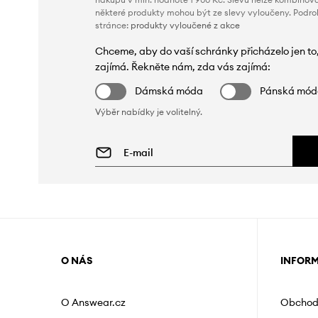
některé produkty mohou být ze slevy vyloučeny. Podr
stránce:
produkty vyloučené z akce
Chceme, aby do vaší schránky přicházelo jen to
zajímá. Řekněte nám, zda vás zajímá:
Dámská móda
Pánská mó
Výběr nabídky je volitelný.
O NÁS
INFOR
O Answear.cz
Obchod