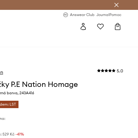
Answear Club
- 20 % na první objednávku
Answear Club
Journal
Pomoc
5.0
on
ky P.E Nation Homage
rná barva, 243A416
ódem: LST
na:
:
529 Kč
-41%