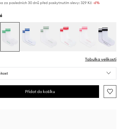
na za posledních 30 dnů před poskytnutím slevy:
329 Kč
 -6%
lá
Tabulka velikosti
likost
Přidat do košíku