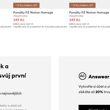
*-5 % s kódem: LST
*-5 % s kódem: LST
Ponožky P.E Nation Homage
Ponožky P.E Nation Homage
Aktuální cena:
Aktuální cena:
349 Kč
349 Kč
Běžná cena:
529 Kč
Běžná cena:
529 Kč
poskytnutím
Nejnižší cena za posledních 30 dnů před poskytnutím
Nejnižší cena za posledních 30 dnů pře
slevy:
369 Kč
slevy:
369 Kč
ek a
svůj první
Answear
Vytvořte si účet a
získáte až
20%
trva
o nejnovějších
ukty a platí při
t s jinými akcemi a