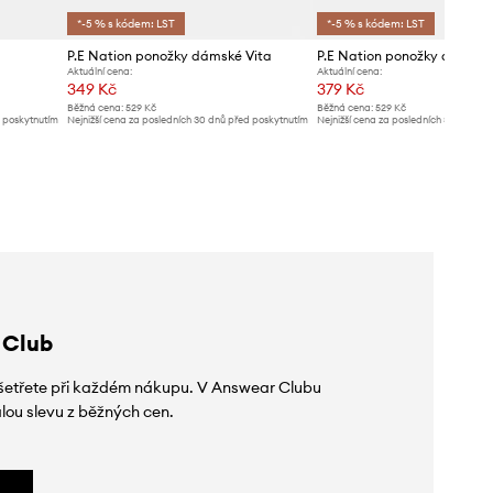
*-5 % s kódem: LST
*-5 % s kódem: LST
P.E Nation ponožky dámské Vita
P.E Nation ponožky dámské
Aktuální cena:
Aktuální cena:
349 Kč
379 Kč
Běžná cena:
529 Kč
Běžná cena:
529 Kč
d poskytnutím
Nejnižší cena za posledních 30 dnů před poskytnutím
Nejnižší cena za posledních 30 dnů př
slevy:
369 Kč
slevy:
399 Kč
 Club
 ušetřete při každém nákupu. V Answear Clubu
lou slevu z běžných cen.