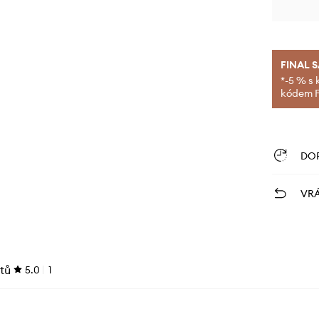
FINAL 
*-5 % s 
kódem FI
DO
VRÁ
tů
5.0
1