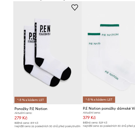
*-5 % s kódem: LST
*-5 % s kódem: LST
P.E Nation ponožky dámské V
Ponožky P.E Nation
Aktuální cena:
Aktuální cena:
379 Kč
279 Kč
Běžná cena:
529 Kč
Běžná cena:
819 Kč
Nejnižší cena za posledních 30 dnů před 
Nejnižší cena za posledních 30 dnů před poskytnutím
slevy:
399 Kč
slevy:
289 Kč