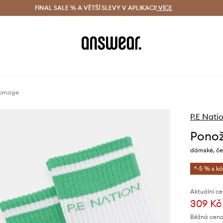
ácení zdarma (od 1800 Kč)
FINAL SALE % A VĚTŠÍ SLEVY V APLIKACI!
Doručení i do 24 h
VÍCE
Ušetřete s 
Homage
P.E Nati
Ponož
dámské, če
*-5 % s k
Aktuální ce
309 Kč
Běžná cena