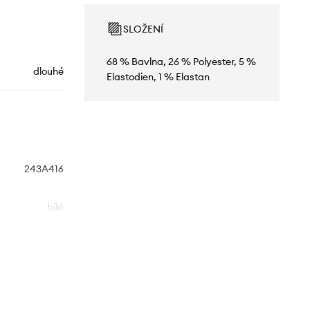
SLOŽENÍ
68 % Bavlna, 26 % Polyester, 5 %
dlouhé
Elastodien, 1 % Elastan
243A416
bílá
P.E Nation