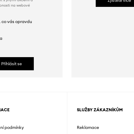
Zjistěte více
obnosti na webové
, co vás opravdu
da
Přihlásit se
MACE
SLUŽBY ZÁKAZNÍKŮM
ní podmínky
Reklamace