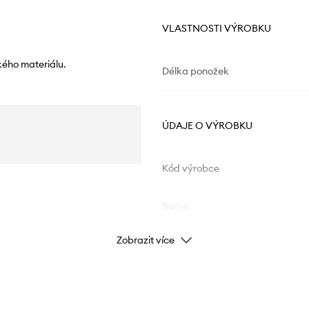
VLASTNOSTI VÝROBKU
kého materiálu.
Délka ponožek
ÚDAJE O VÝROBKU
Kód výrobce
Barva
Zobrazit více
Značka
ID produktu