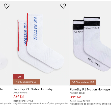
-10%
*-5 % s kódem: LST
*-5 % s kódem: LST
ita
Ponožky P.E Nation Industry
Ponožky P.E Nation Homage
Aktuální cena:
Aktuální cena:
269 Kč
349 Kč
Běžná cena:
519 Kč
Běžná cena:
529 Kč
poskytnutím
Nejnižší cena za posledních 30 dnů před poskytnutím
Nejnižší cena za posledních 30 dnů pře
slevy:
299 Kč
slevy:
369 Kč