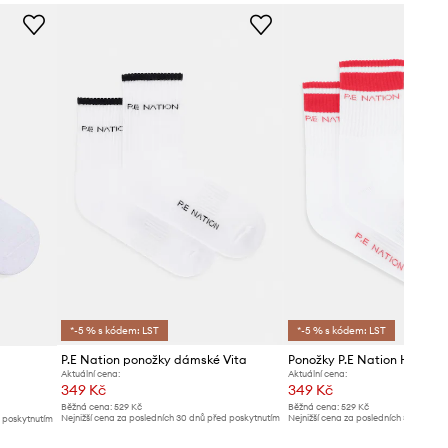
*-5 % s kódem: LST
*-5 % s kódem: LST
P.E Nation ponožky dámské Vita
Ponožky P.E Nation Homag
Aktuální cena:
Aktuální cena:
349 Kč
349 Kč
Běžná cena:
529 Kč
Běžná cena:
529 Kč
Nejnižší cena za posledních 30 dnů před poskytnutím
Nejnižší cena za posledních 30 dnů př
d poskytnutím
slevy:
369 Kč
slevy:
369 Kč