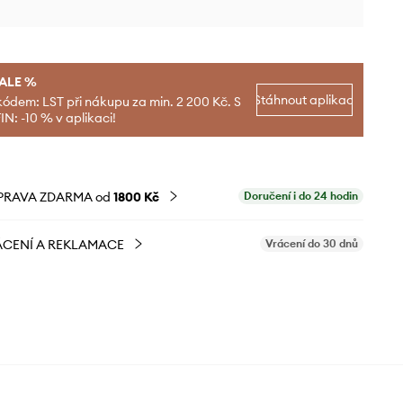
SALE %
Stáhnout aplikaci
kódem: LST při nákupu za min. 2 200 Kč. S
N: -10 % v aplikaci!
PRAVA ZDARMA od
1800 Kč
Doručení i do 24 hodin
CENÍ A REKLAMACE
Vrácení do 30 dnů