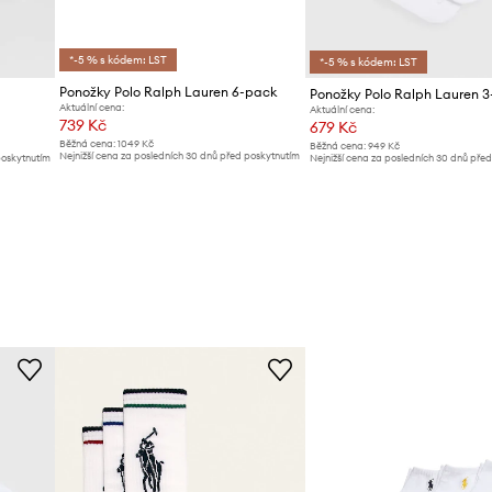
*-5 % s kódem: LST
*-5 % s kódem: LST
Ponožky Polo Ralph Lauren 6-pack
Ponožky Polo Ralph Lauren 
Aktuální cena:
Aktuální cena:
739 Kč
679 Kč
Běžná cena:
1049 Kč
Běžná cena:
949 Kč
Nejnižší cena za posledních 30 dnů před poskytnutím
poskytnutím
Nejnižší cena za posledních 30 dnů pře
slevy:
799 Kč
slevy:
729 Kč