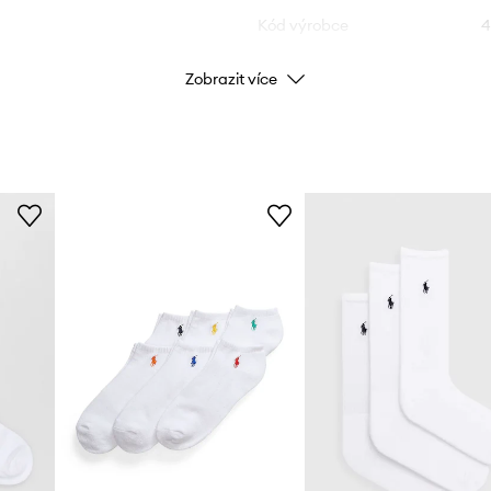
Kód výrobce
4
Zobrazit více
Barva výrobce
Barva
Značka
Pol
ID produktu