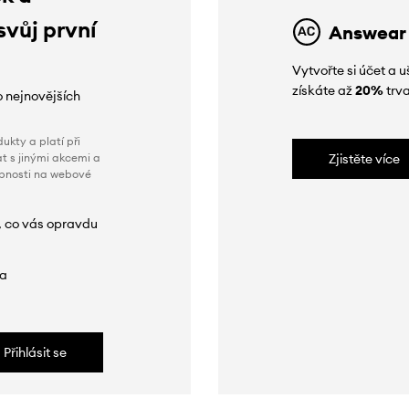
svůj první
Answear
Vytvořte si účet a
získáte až
20%
trva
o nejnovějších
ukty a platí při
t s jinými akcemi a
Zjistěte více
obnosti na webové
, co vás opravdu
da
Přihlásit se