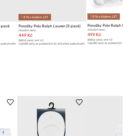
*-5 % s kódem: LST
*-5 % s kódem: LST
3-pack
Ponožky Polo Ralph Lauren (3-pack)
Aktuální cena:
Aktuální cena:
499 Kč
449 Kč
Běžná cena:
649 Kč
Běžná cena:
649 Kč
Nejnižší cena za posledních 30 dnů př
d poskytnutím
Nejnižší cena za posledních 30 dnů před poskytnutím
slevy:
509 Kč
slevy:
479 Kč