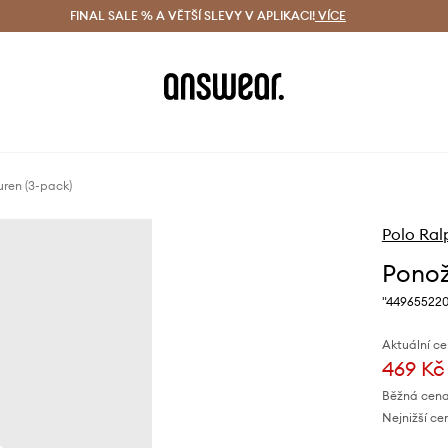
ácení zdarma (od 1800 Kč)
FINAL SALE % A VĚTŠÍ SLEVY V APLIKACI!
Doručení i do 24 h
VÍCE
Ušetřete s 
ren (3-pack)
Polo Ral
Ponož
"44965522
Aktuální ce
469 Kč
Běžná cena
Nejnižší ce