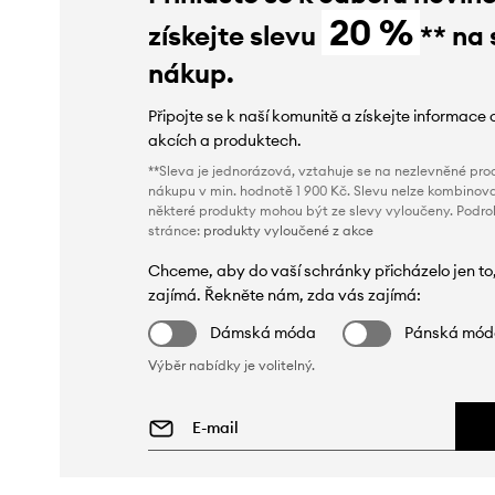
20 %
získejte slevu
** na 
nákup.
Připojte se k naší komunitě a získejte informace 
akcích a produktech.
**Sleva je jednorázová, vztahuje se na nezlevněné prod
nákupu v min. hodnotě 1 900 Kč. Slevu nelze kombinova
některé produkty mohou být ze slevy vyloučeny. Podr
stránce:
produkty vyloučené z akce
Chceme, aby do vaší schránky přicházelo jen to
zajímá. Řekněte nám, zda vás zajímá:
Dámská móda
Pánská mó
Výběr nabídky je volitelný.