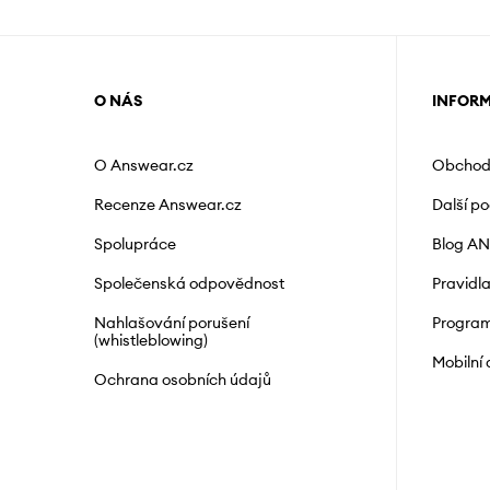
O NÁS
INFOR
O Answear.cz
Obchod
Recenze Answear.cz
Další p
Spolupráce
Blog A
Společenská odpovědnost
Pravidl
Nahlašování porušení
Program
(whistleblowing)
Mobilní
Ochrana osobních údajů