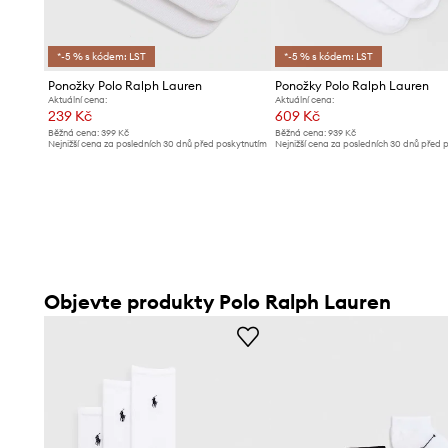
*-5 % s kódem: LST
*-5 % s kódem: LST
Ponožky Polo Ralph Lauren
Ponožky Polo Ralph Lauren
Aktuální cena:
Aktuální cena:
239 Kč
609 Kč
Běžná cena:
399 Kč
Běžná cena:
939 Kč
Nejnižší cena za posledních 30 dnů před poskytnutím
Nejnižší cena za posledních 30 dnů před 
slevy:
259 Kč
slevy:
649 Kč
Objevte produkty Polo Ralph Lauren