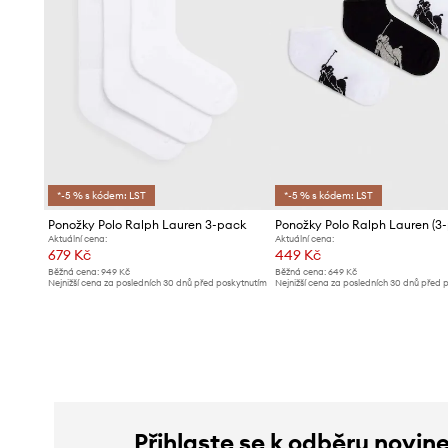
*-5 % s kódem: LST
*-5 % s kódem: LST
Ponožky Polo Ralph Lauren 3-pack
Ponožky Polo Ralph Lauren (3
Aktuální cena:
Aktuální cena:
679 Kč
449 Kč
Běžná cena:
949 Kč
Běžná cena:
649 Kč
Nejnižší cena za posledních 30 dnů před poskytnutím
Nejnižší cena za posledních 30 dnů před 
slevy:
729 Kč
slevy:
479 Kč
Přihlaste se k odběru novin