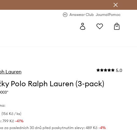
Answear Club
- 20 % na první objednávku
Answear Club
Journal
Pomoc
5.0
ph Lauren
ky Polo Ralph Lauren (3-pack)
0003"
na:
(156 Kč / ks)
:
799 Kč
-41%
na za posledních 30 dnů před poskytnutím slevy:
489 Kč
 -4%