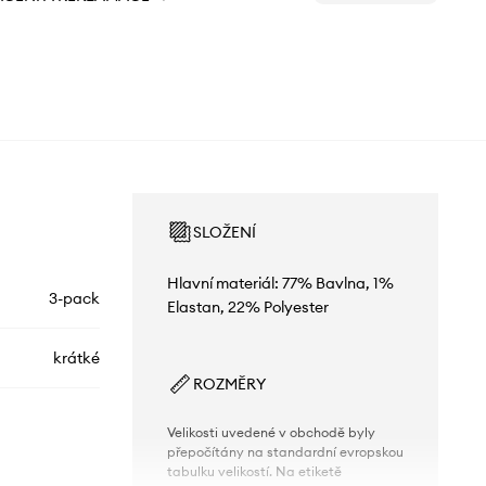
SLOŽENÍ
Hlavní materiál: 77% Bavlna, 1%
3-pack
Elastan, 22% Polyester
krátké
ROZMĚRY
Velikosti uvedené v obchodě byly
přepočítány na standardní evropskou
tabulku velikostí. Na etiketě