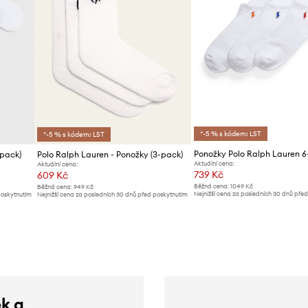
*-5 % s kódem: LST
*-5 % s kódem: LST
Ponožky Polo Ralph Lauren 
-pack)
Polo Ralph Lauren - Ponožky (3-pack)
Aktuální cena:
Aktuální cena:
739 Kč
609 Kč
Běžná cena:
1049 Kč
Běžná cena:
949 Kč
Nejnižší cena za posledních 30 dnů pře
poskytnutím
Nejnižší cena za posledních 30 dnů před poskytnutím
slevy:
799 Kč
slevy:
649 Kč
ek a