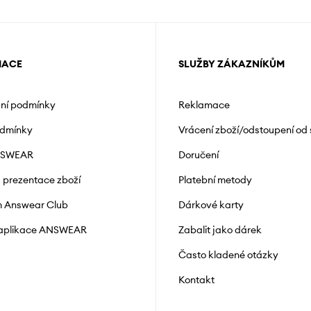
MACE
SLUŽBY ZÁKAZNÍKŮM
ní podmínky
Reklamace
odmínky
Vrácení zboží/odstoupení od
NSWEAR
Doručení
a prezentace zboží
Platební metody
 Answear Club
Dárkové karty
 aplikace ANSWEAR
Zabalit jako dárek
Často kladené otázky
Kontakt