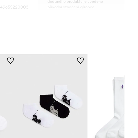
dodaného produktu je uvedeno
49655220003
původní označení výrobce.
Tabulka velikosti
WHITE
bílá
o Ralph Lauren