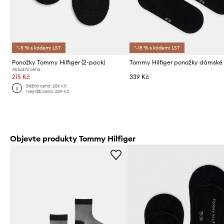
*-5 % s kódem: LST
*-15 % s kódem: LST
Ponožky Tommy Hilfiger (2-pack)
Aktuální cena:
215 Kč
339 Kč
Běžná cena:
289 Kč
Nejnižší cena:
229 Kč
Objevte produkty Tommy Hilfiger