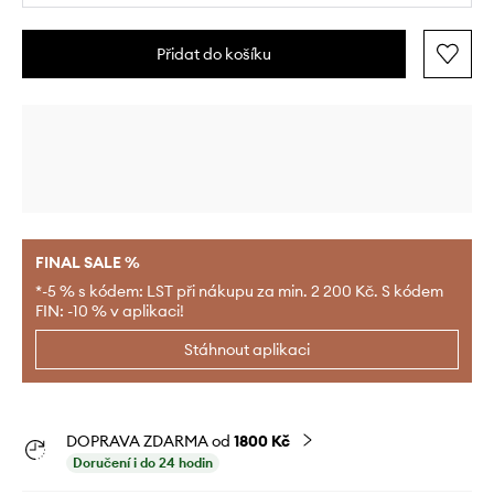
Přidat do košíku
FINAL SALE %
*-5 % s kódem: LST při nákupu za min. 2 200 Kč. S kódem
FIN: -10 % v aplikaci!
Stáhnout aplikaci
DOPRAVA ZDARMA od
1800 Kč
Doručení i do 24 hodin