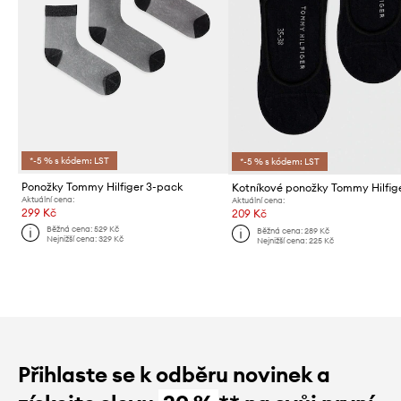
*-5 % s kódem: LST
*-5 % s kódem: LST
Ponožky Tommy Hilfiger 3-pack
Aktuální cena:
Aktuální cena:
299 Kč
209 Kč
Běžná cena:
529 Kč
Běžná cena:
289 Kč
Nejnižší cena:
329 Kč
Nejnižší cena:
225 Kč
Přihlaste se k odběru novinek a