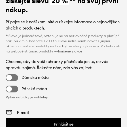
získejte slevu
20 %
** na svůj první
nákup.
Připojte se k naší komunitě a získejte informace o nejnovějších
akcích a produktech.
**Sleva je jednorázová, vztahuje se na nezlevněné produkty a platí při
nákupu v min. hodnotě 1 900 Kč. Slevu nelze kombinovat s jinými
akcemi a některé produkty mohou být ze slevy vyloučeny. Podrobnosti
na webové stránce:
produkty vyloučené z akce
Chceme, aby do vaší schránky přicházelo jen to, co vás
opravdu zajímá. Řekněte nám, zda vás zajímá:
Dámská móda
Pánská móda
Výběr nabídky je volitelný.
Přihlásit se