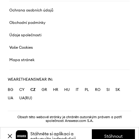
Ochrana osobních údajů
Obchodní podmínky
Údaje společnosti
Vaše Cookies
Mapa stránek
WEARETHEANSWEAR IN:
BG
CY
CZ
GR
HR
HU
IT
PL
RO
SI
SK
UA
UA(RU)
Obsah této webové stránky je chráněn autorským právem a patří
společnosti Answear.com S.A.
Stáhněte si aplikaci a
Stáhnout
nakupujte jednodušeji