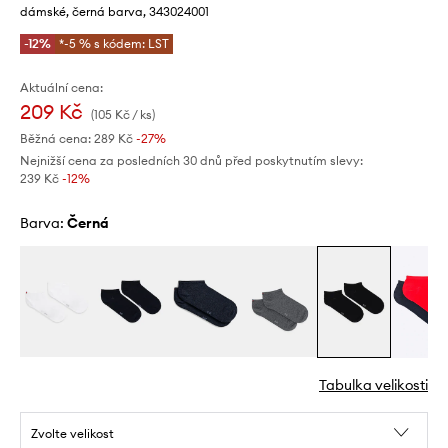
dámské, černá barva, 343024001
-12%
*-5 % s kódem: LST
Aktuální cena:
209 Kč
(105 Kč / ks)
Běžná cena:
289 Kč
-27%
Nejnižší cena za posledních 30 dnů před poskytnutím slevy:
239 Kč
 -12%
Barva:
černá
Tabulka velikosti
Zvolte velikost