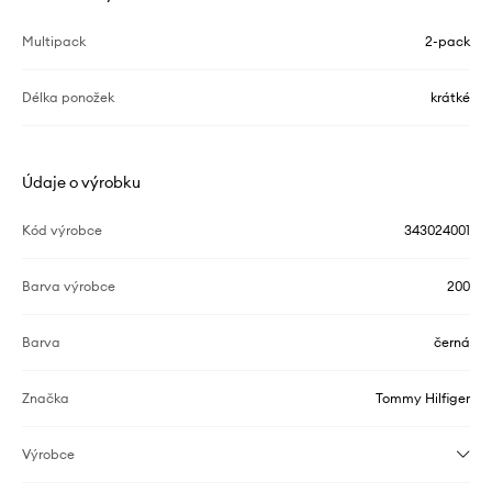
Multipack
2-pack
Délka ponožek
krátké
Údaje o výrobku
Kód výrobce
343024001
Barva výrobce
200
Barva
černá
Značka
Tommy Hilfiger
Výrobce