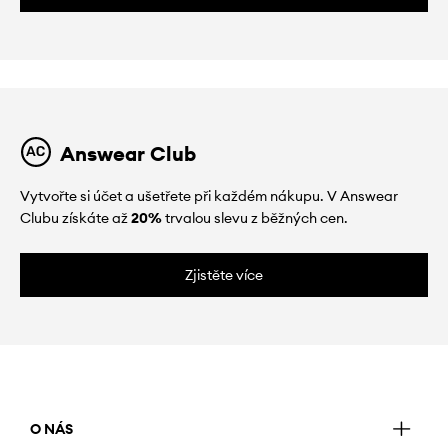
Answear Club
Vytvořte si účet a ušetřete při každém nákupu. V Answear
Clubu získáte až
20%
trvalou slevu z běžných cen.
Zjistěte více
O NÁS