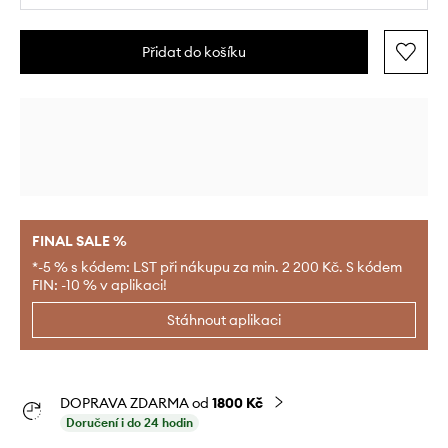
Přidat do košíku
FINAL SALE %
*-5 % s kódem: LST při nákupu za min. 2 200 Kč. S kódem
FIN: -10 % v aplikaci!
Stáhnout aplikaci
DOPRAVA ZDARMA od
1800 Kč
Doručení i do 24 hodin