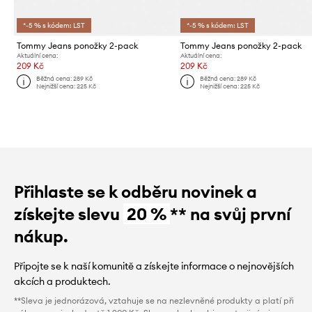
*-5 % s kódem: LST
*-5 % s kódem: LST
Tommy Jeans ponožky 2-pack
Tommy Jeans ponožky 2-pack
Aktuální cena:
Aktuální cena:
209 Kč
209 Kč
Běžná cena:
289 Kč
Běžná cena:
289 Kč
Nejnižší cena:
225 Kč
Nejnižší cena:
225 Kč
Přihlaste se k odběru novinek a
získejte slevu
20 %
** na svůj první
nákup.
Připojte se k naší komunitě a získejte informace o nejnovějších
akcích a produktech.
**Sleva je jednorázová, vztahuje se na nezlevněné produkty a platí při