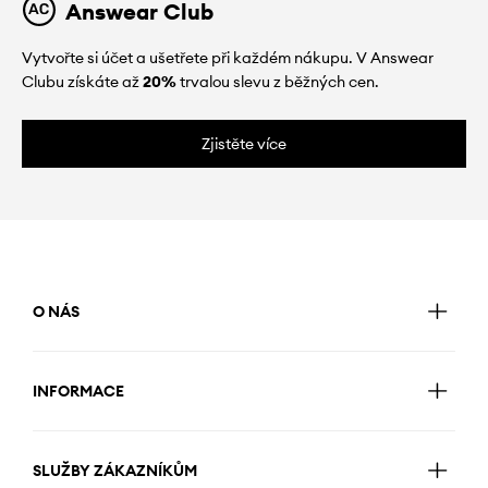
Answear Club
Vytvořte si účet a ušetřete při každém nákupu. V Answear
Clubu získáte až
20%
trvalou slevu z běžných cen.
Zjistěte více
O NÁS
INFORMACE
SLUŽBY ZÁKAZNÍKŮM