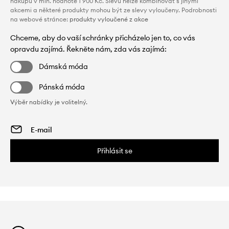
nákupu v min. hodnotě 1 900 Kč. Slevu nelze kombinovat s jinými
akcemi a některé produkty mohou být ze slevy vyloučeny. Podrobnosti
na webové stránce:
produkty vyloučené z akce
Chceme, aby do vaší schránky přicházelo jen to, co vás
opravdu zajímá. Řekněte nám, zda vás zajímá:
Dámská móda
Pánská móda
Výběr nabídky je volitelný.
Přihlásit se