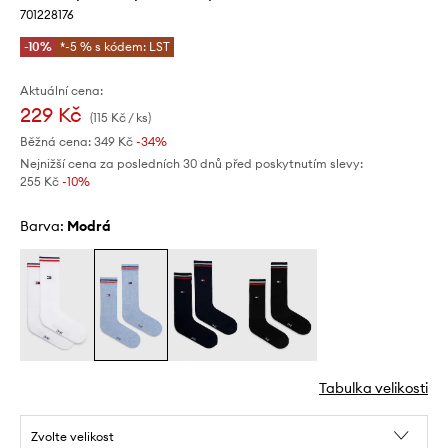
701228176
-10%
*-5 % s kódem: LST
Aktuální cena:
229 Kč
(115 Kč / ks)
Běžná cena:
349 Kč
-34%
Nejnižší cena za posledních 30 dnů před poskytnutím slevy:
255 Kč
 -10%
Barva:
modrá
Tabulka velikosti
Zvolte velikost