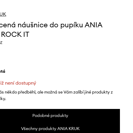
RUK
cená náušnice do pupíku ANIA
 ROCK IT
0Z
latá
již není dostupný
ás někdo předběhl, ale možná se Vám zalíbí jiné produkty z
dky.
Podobné produkty
Všechny produkty ANIA KRUK