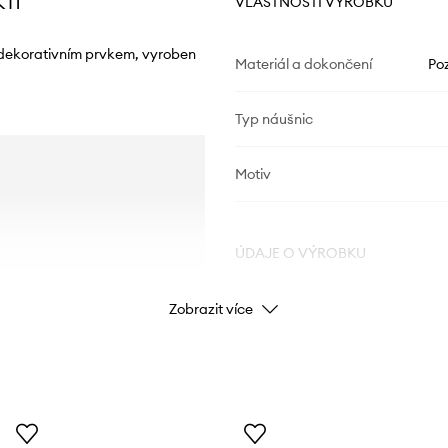
 IT
VLASTNOSTI VÝROBKU
 dekorativním prvkem, vyroben
Materiál a dokončení
Poz
Typ náušnic
Motiv
ÚDAJE O VÝROBKU
Zobrazit více
Kód výrobce
Barva
Značka