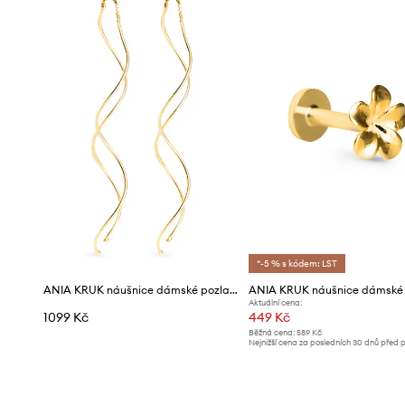
*-5 % s kódem: LST
ANIA KRUK náušnice dámské pozlacené stříbrné TRENDY
Aktuální cena:
1099 Kč
449 Kč
Běžná cena:
589 Kč
Nejnižší cena za posledních 30 dnů před 
slevy:
479 Kč