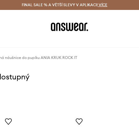
ácení zdarma (od 1800 Kč)
FINAL SALE % A VĚTŠÍ SLEVY V APLIKACI!
Doručení i do 24 h
VÍCE
Ušetřete s 
ná náušnice do pupíku ANIA KRUK ROCK IT
dostupný