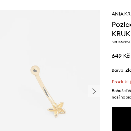
ANIA K
Pozla
KRUK
SRUKS289
649 Kč
Barva:
z
Produkt 
Bohužel V
naší nabí