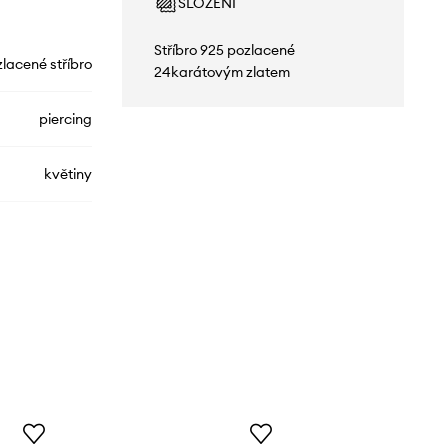
SLOŽENÍ
Stříbro 925 pozlacené
lacené stříbro
24karátovým zlatem
piercing
květiny
SRUKS2890Z
zlatá
ANIA KRUK