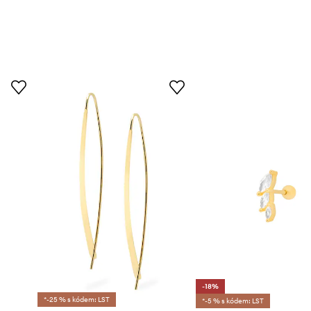
-18%
*-25 % s kódem: LST
*-5 % s kódem: LST