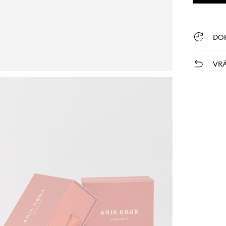
DO
VRÁ