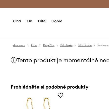
Premium Fashion Benefits
Doručení a vr
Ona
On
Dítě
Home
Answear
Ona
Doplňky
Bižuterie
Náušnice
Pozlace
Tento produkt je momentálně ne
Prohlédněte si podobné produkty