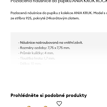
Pozlacená náušnice do pupíku ANIA KRUK ROCK
Pozlacená náušnice do pupíku z kolekce ANIA KRUK. Model s
ze stříbra 925, pokryté 24karátovým zlatem.
- Náušnice našroubovaná na vnitřní závit.
- Rozměry ozdoby: 7,75 x 7,75 mm.
- Průměr kuličky: 4 mm.
- Tloušťka hrotu: 1,7 mm.
- Délka: 10 mm.
Prohlédněte si podobné produkty