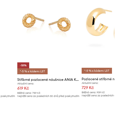
-18%
*-5 % s kódem: LST
*-5 % s kódem: LST
Stříbrné pozlacené náušnice ANIA KRUK Trendy
Aktuální cena:
Aktuální cena:
729 Kč
619 Kč
Běžná cena:
939 Kč
Běžná cena:
759 Kč
Nejnižší cena za posledních 30 dnů př
d poskytnutím
Nejnižší cena za posledních 30 dnů před poskytnutím
slevy:
769 Kč
slevy:
759 Kč