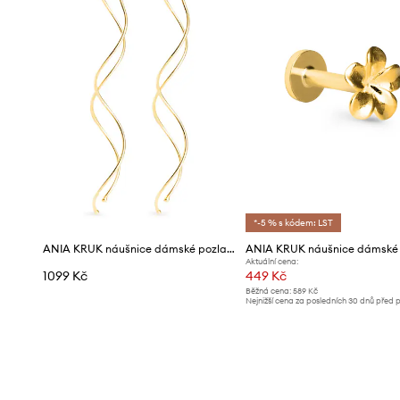
*-5 % s kódem: LST
ANIA KRUK náušnice dámské pozlacené stříbrné TRENDY
Aktuální cena:
1099 Kč
449 Kč
Běžná cena:
589 Kč
Nejnižší cena za posledních 30 dnů před 
slevy:
479 Kč