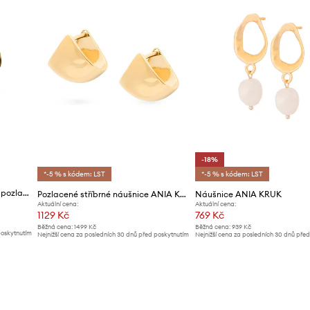
-18%
*-5 % s kódem: LST
*-5 % s kódem: LST
ANIA KRUK náušnice dámské pozlacené kovové ROCK IT
Pozlacené stříbrné náušnice ANIA KRUK VINTAGE
Náušnice ANIA KRUK
Aktuální cena:
Aktuální cena:
1129 Kč
769 Kč
Běžná cena:
1499 Kč
Běžná cena:
939 Kč
poskytnutím
Nejnižší cena za posledních 30 dnů před poskytnutím
Nejnižší cena za posledních 30 dnů pře
slevy:
1199 Kč
slevy:
939 Kč