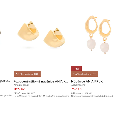
Výrobce
ID produktu
-18%
*-5 % s kódem: LST
*-5 % s kódem: LST
ANIA KRUK náušnice dámské pozlacené kovové ROCK IT
Pozlacené stříbrné náušnice ANIA KRUK VINTAGE
Náušnice ANIA KRUK
Aktuální cena:
Aktuální cena:
1129 Kč
769 Kč
Běžná cena:
1499 Kč
Běžná cena:
939 Kč
poskytnutím
Nejnižší cena za posledních 30 dnů před poskytnutím
Nejnižší cena za posledních 30 dnů pře
slevy:
1199 Kč
slevy:
939 Kč