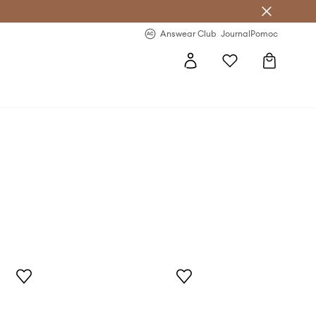
Answear Club
- 20 % na první objednávku
Answear Club
Journal
Pomoc