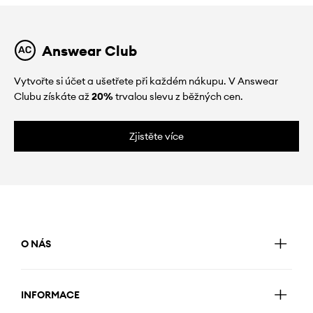
Answear Club
Vytvořte si účet a ušetřete při každém nákupu. V Answear
Clubu získáte až
20%
trvalou slevu z běžných cen.
Zjistěte více
O NÁS
INFORMACE