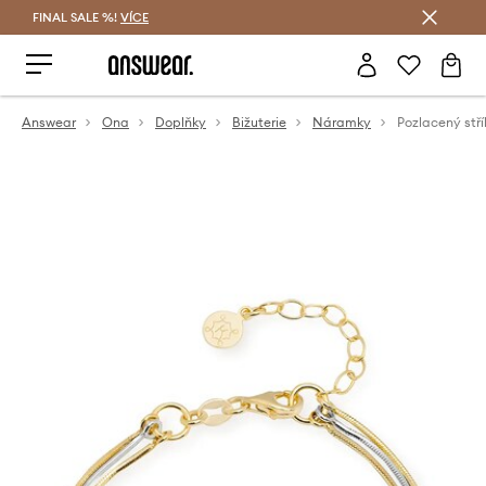
FINAL SALE %!
VÍCE
Ušetřete s Answear Club
Answear
Ona
Doplňky
Bižuterie
Náramky