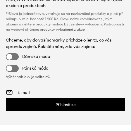
akcích a produktech.
**Sleva je jednorázová, vztahuje se na nezlevněné produkty a platí při
nákupu v min. hodnotě 1 900 Kč. Slevu nelze kombinovat s jinými
akcemi a některé produkty mohou být ze slevy vyloučeny. Podrobnosti
na webové stránce:
produkty vyloučené z akce
Chceme, aby do vaší schránky přicházelo jen to, co vás
opravdu zajímá. Řekněte nám, zda vás zajímá:
Dámská móda
Pánská móda
Výběr nabídky je volitelný.
Přihlásit se