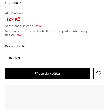
SLTAS3180Z
Aktuální cena:
1129 Kč
Běžná cena:
1499 Kč
-24%
Nejnižší cena za posledních 30 dnů před poskytnutím slevy:
1199 Kč
 -5%
Barva:
zlatá
ONE SIZE
Přidat do košíku