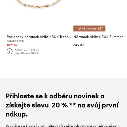
*-25 % s kódem: LST
Pozlacený náramek ANIA KRUK Trendy
Náramek ANIA KRUK Summer
Aktuální cena:
1129 Kč
649 Kč
Běžná cena:
1499 Kč
Nejnižší cena:
1199 Kč
Přihlaste se k odběru novinek a
získejte slevu
20 %
** na svůj první
nákup.
Připojte se k naší komunitě a získejte informace o nejnovějších