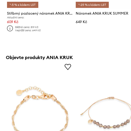
*-5 % s kódem: LST
*-25 % s kódem: LST
Stříbrný pozlacený náramek ANIA KRUK Azymut
Náramek ANIA KRUK SUMMER
Aktuální cena:
609 Kč
649 Kč
Běžná cena:
819 Kč
Nejnižší cena:
649 Kč
Objevte produkty ANIA KRUK