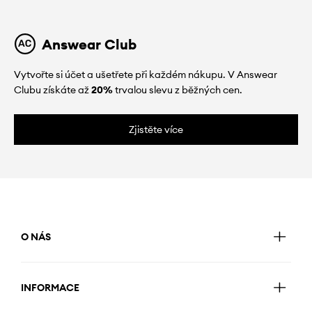
Answear Club
Vytvořte si účet a ušetřete při každém nákupu. V Answear
Clubu získáte až
20%
trvalou slevu z běžných cen.
Zjistěte více
O NÁS
INFORMACE