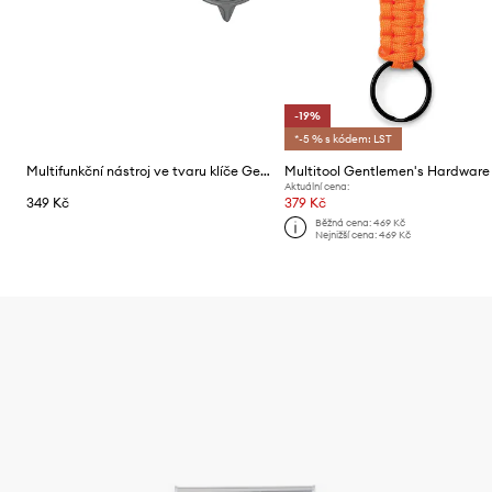
-19%
*-5 % s kódem: LST
Multifunkční nástroj ve tvaru klíče Gentlemen's Hardware
Aktuální cena:
349 Kč
379 Kč
Běžná cena:
469 Kč
Nejnižší cena:
469 Kč