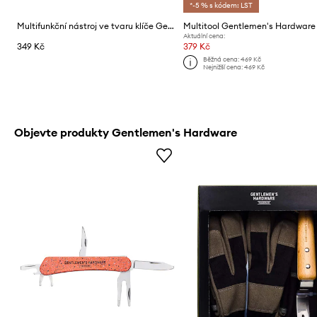
*-5 % s kódem: LST
Multifunkční nástroj ve tvaru klíče Gentlemen's Hardware
Aktuální cena:
349 Kč
379 Kč
Běžná cena:
469 Kč
Nejnižší cena:
469 Kč
Objevte produkty Gentlemen's Hardware