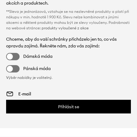
akcích a produktech.
**Sleva je jednorázová, vztahuje se na nezlevněné produkty a platí při
nákupu v min. hodnotě 1 900 Kč. Slevu nelze kombinovat s jinými
akcemi a některé produkty mohou být ze slevy vyloučeny. Podrobnosti
na webové stránce:
produkty vyloučené z akce
Chceme, aby do vaší schránky přicházelo jen to, co vás
opravdu zajímá. Řekněte nám, zda vás zajímá:
Dámská móda
Pánská móda
Výběr nabídky je volitelný.
Přihlásit se