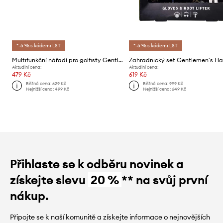
*-5 % s kódem: LST
*-5 % s kódem: LST
Multifunkční nářadí pro golfisty Gentlemen's Hardware
Aktuální cena:
Aktuální cena:
479 Kč
619 Kč
Běžná cena:
629 Kč
Běžná cena:
999 Kč
Nejnižší cena:
499 Kč
Nejnižší cena:
649 Kč
Přihlaste se k odběru novinek a
získejte slevu
20 %
** na svůj první
nákup.
Připojte se k naší komunitě a získejte informace o nejnovějších