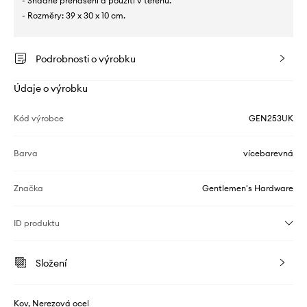
- Snadné přenášení a použití v terénu.
- Rozměry: 39 x 30 x 10 cm.
Podrobnosti o výrobku
Údaje o výrobku
Kód výrobce
GEN253UK
Barva
vícebarevná
Značka
Gentlemen's Hardware
ID produktu
Složení
Kov, Nerezová ocel