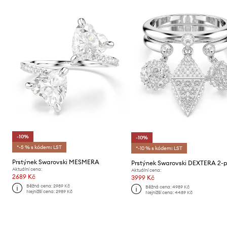
-10%
-10%
*-5 % s kódem: LST
*-10 % s kódem: LST
Prstýnek Swarovski MESMERA
Prstýnek Swarovski DEXTERA 2-
Aktuální cena:
Aktuální cena:
2689 Kč
3999 Kč
Běžná cena:
2989 Kč
Běžná cena:
4989 Kč
Nejnižší cena:
2989 Kč
Nejnižší cena:
4489 Kč