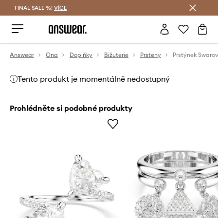
FINAL SALE %!
VÍCE
Ušetřete s Answear Club
Answear
Ona
Doplňky
Bižuterie
Prsteny
Prstýnek Swaro
Tento produkt je momentálně nedostupný
Prohlédněte si podobné produkty