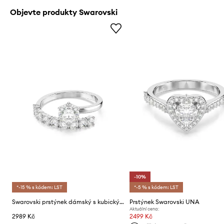
Objevte produkty Swarovski
-10%
*-15 % s kódem: LST
*-5 % s kódem: LST
Swarovski prstýnek dámský s kubickým zirkonem MATRIX
Prstýnek Swarovski UNA
Aktuální cena:
2989 Kč
2499 Kč