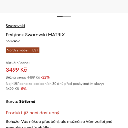
Swarovski
Prstýnek Swarovski MATRIX
5689469
*-5 % s kódem: LST
Aktuální cena:
3499 Kč
Běžná cena:
4489 Kč
-22%
Nejnižší cena za posledních 30 dnů před poskytnutím slevy:
3699 Kč
 -5%
Barva:
stříbrná
Produkt již není dostupný
Bohužel Vás někdo předběhl, ale možná se Vám zalíbí jiné
produkty z naší nabídky.