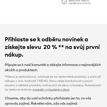
Běžná cena:
3989 Kč
Nejnižší cena:
2799 Kč
Přihlaste se k odběru novinek a
získejte slevu
20 %
** na svůj první
nákup.
Připojte se k naší komunitě a získejte informace o nejnovějších
akcích a produktech.
**Sleva je jednorázová, vztahuje se na nezlevněné produkty a platí při
nákupu v min. hodnotě 1 900 Kč. Slevu nelze kombinovat s jinými
akcemi a některé produkty mohou být ze slevy vyloučeny. Podrobnosti
na webové stránce:
produkty vyloučené z akce
Chceme, aby do vaší schránky přicházelo jen to, co vás
opravdu zajímá. Řekněte nám, zda vás zajímá: