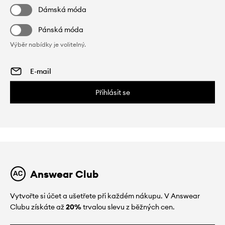
Dámská móda
Pánská móda
Výběr nabídky je volitelný.
Přihlásit se
Answear Club
Vytvořte si účet a ušetřete při každém nákupu. V Answear
Clubu získáte až
20%
trvalou slevu z běžných cen.