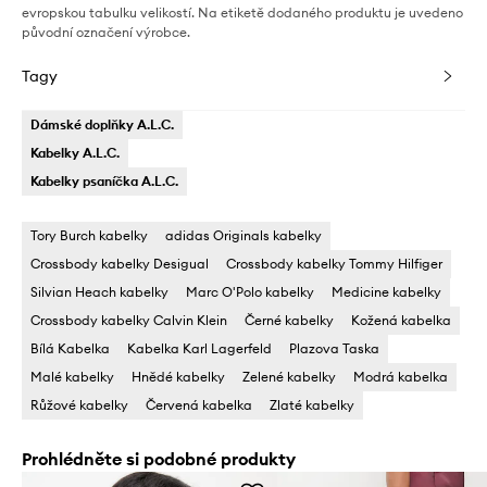
evropskou tabulku velikostí. Na etiketě dodaného produktu je uvedeno
původní označení výrobce.
Tagy
Dámské doplňky A.L.C.
Kabelky A.L.C.
Kabelky psaníčka A.L.C.
Tory Burch kabelky
adidas Originals kabelky
Crossbody kabelky Desigual
Crossbody kabelky Tommy Hilfiger
Silvian Heach kabelky
Marc O'Polo kabelky
Medicine kabelky
Crossbody kabelky Calvin Klein
Černé kabelky
Kožená kabelka
Bílá Kabelka
Kabelka Karl Lagerfeld
Plazova Taska
Malé kabelky
Hnědé kabelky
Zelené kabelky
Modrá kabelka
Růžové kabelky
Červená kabelka
Zlaté kabelky
Prohlédněte si podobné produkty