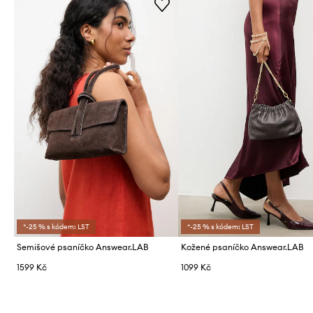
*-25 % s kódem: LST
*-25 % s kódem: LST
Semišové psaníčko Answear.LAB
Kožené psaníčko Answear.LAB
1599 Kč
1099 Kč