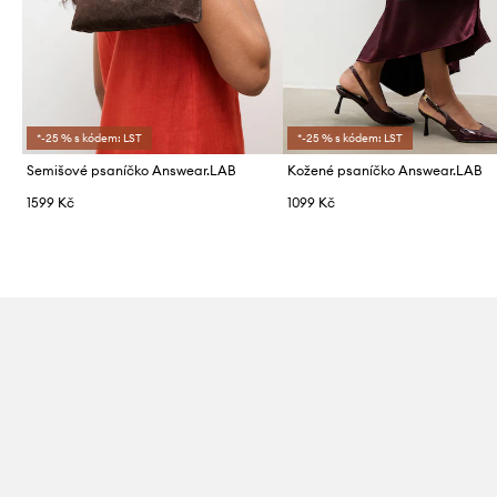
*-25 % s kódem: LST
*-25 % s kódem: LST
Semišové psaníčko Answear.LAB
Kožené psaníčko Answear.LAB
1599 Kč
1099 Kč