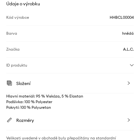
Údaje o výrobku
Kód výrobce
HHBCL00004
Barva
hnědá
Značka
A.L.C.
ID produktu
Složení
Hlavní materiál: 95 % Viskóza, 5 % Elastan
Podšívka: 100 % Polyester
Pokrytí: 100 % Polyuretan
Rozměry
Velikosti uvedené v obchodě byly přepočítány na standardní