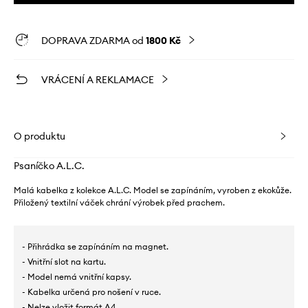
DOPRAVA ZDARMA od
1800 Kč
VRÁCENÍ A REKLAMACE
O produktu
Psaníčko A.L.C.
Malá kabelka z kolekce A.L.C. Model se zapínáním, vyroben z ekokůže.
Přiložený textilní váček chrání výrobek před prachem.
- Přihrádka se zapínáním na magnet.
- Vnitřní slot na kartu.
- Model nemá vnitřní kapsy.
- Kabelka určená pro nošení v ruce.
- Nelze vložit formát A4.