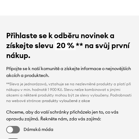
Přihlaste se k odběru novinek a
získejte slevu
20 %
** na svůj první
nákup.
Připojte se k naší komunitě a získejte informace o nejnovějších
akcích a produktech.
**Sleva je jednorázová, vztahuje se na nezlevněné produkty a platí při
nákupu v min. hodnotě 1 900 Kč. Slevu nelze kombinovat s jinými
akcemi a některé produkty mohou být ze slevy vyloučeny. Podrobnosti
na webové stránce:
produkty vyloučené z akce
Chceme, aby do vaší schránky přicházelo jen to, co vás
opravdu zajímá. Řekněte nám, zda vás zajímá:
Dámská móda